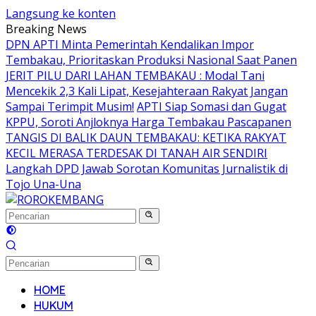
Langsung ke konten
Breaking News
DPN APTI Minta Pemerintah Kendalikan Impor
Tembakau, Prioritaskan Produksi Nasional Saat Panen
JERIT PILU DARI LAHAN TEMBAKAU ​: Modal Tani
Mencekik 2,3 Kali Lipat, Kesejahteraan Rakyat Jangan
Sampai Terimpit Musim!
APTI Siap Somasi dan Gugat
KPPU, Soroti Anjloknya Harga Tembakau Pascapanen
TANGIS DI BALIK DAUN TEMBAKAU: KETIKA RAKYAT
KECIL MERASA TERDESAK DI TANAH AIR SENDIRI
Langkah DPD Jawab Sorotan Komunitas Jurnalistik di
Tojo Una-Una
HOME
HUKUM