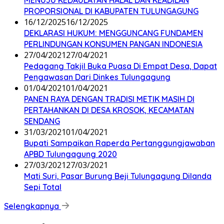
MENUJU KEDAULATAN HALAL DAN KEADILAN
PROPORSIONAL DI KABUPATEN TULUNGAGUNG
16/12/2025
16/12/2025
DEKLARASI HUKUM: MENGGUNCANG FUNDAMEN
PERLINDUNGAN KONSUMEN PANGAN INDONESIA
27/04/2021
27/04/2021
Pedagang Takjil Buka Puasa Di Empat Desa, Dapat
Pengawasan Dari Dinkes Tulungagung
01/04/2021
01/04/2021
PANEN RAYA DENGAN TRADISI METIK MASIH DI
PERTAHANKAN DI DESA KROSOK, KECAMATAN
SENDANG
31/03/2021
01/04/2021
Bupati Sampaikan Raperda Pertanggungjawaban
APBD Tulungagung 2020
27/03/2021
27/03/2021
Mati Suri, Pasar Burung Beji Tulungagung Dilanda
Sepi Total
Selengkapnya