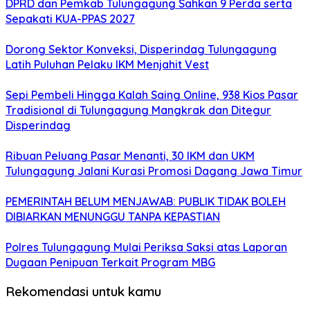
DPRD dan Pemkab Tulungagung Sahkan 9 Perda serta
Sepakati KUA-PPAS 2027
Dorong Sektor Konveksi, Disperindag Tulungagung
Latih Puluhan Pelaku IKM Menjahit Vest
Sepi Pembeli Hingga Kalah Saing Online, 938 Kios Pasar
Tradisional di Tulungagung Mangkrak dan Ditegur
Disperindag
Ribuan Peluang Pasar Menanti, 30 IKM dan UKM
Tulungagung Jalani Kurasi Promosi Dagang Jawa Timur
PEMERINTAH BELUM MENJAWAB: PUBLIK TIDAK BOLEH
DIBIARKAN MENUNGGU TANPA KEPASTIAN
Polres Tulungagung Mulai Periksa Saksi atas Laporan
Dugaan Penipuan Terkait Program MBG
Rekomendasi untuk kamu