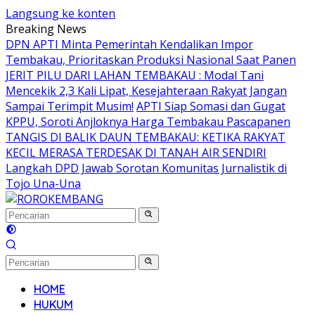
Langsung ke konten
Breaking News
DPN APTI Minta Pemerintah Kendalikan Impor
Tembakau, Prioritaskan Produksi Nasional Saat Panen
JERIT PILU DARI LAHAN TEMBAKAU ​: Modal Tani
Mencekik 2,3 Kali Lipat, Kesejahteraan Rakyat Jangan
Sampai Terimpit Musim!
APTI Siap Somasi dan Gugat
KPPU, Soroti Anjloknya Harga Tembakau Pascapanen
TANGIS DI BALIK DAUN TEMBAKAU: KETIKA RAKYAT
KECIL MERASA TERDESAK DI TANAH AIR SENDIRI
Langkah DPD Jawab Sorotan Komunitas Jurnalistik di
Tojo Una-Una
HOME
HUKUM