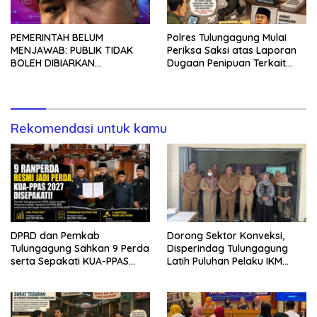
PEMERINTAH BELUM
Polres Tulungagung Mulai
MENJAWAB: PUBLIK TIDAK
Periksa Saksi atas Laporan
BOLEH DIBIARKAN
Dugaan Penipuan Terkait
MENUNGGU TANPA
Program MBG
KEPASTIAN
Rekomendasi untuk kamu
DPRD dan Pemkab
Dorong Sektor Konveksi,
Tulungagung Sahkan 9 Perda
Disperindag Tulungagung
serta Sepakati KUA-PPAS
Latih Puluhan Pelaku IKM
2027
Menjahit Vest