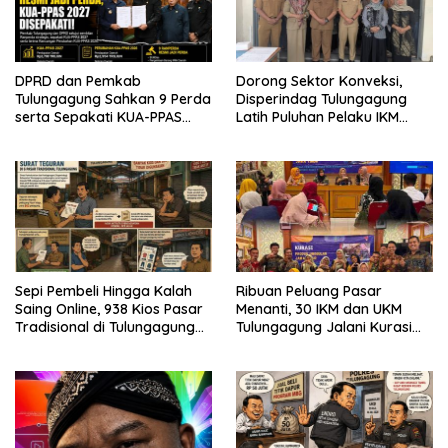
DPRD dan Pemkab
Dorong Sektor Konveksi,
Tulungagung Sahkan 9 Perda
Disperindag Tulungagung
serta Sepakati KUA-PPAS
Latih Puluhan Pelaku IKM
2027
Menjahit Vest
Sepi Pembeli Hingga Kalah
Ribuan Peluang Pasar
Saing Online, 938 Kios Pasar
Menanti, 30 IKM dan UKM
Tradisional di Tulungagung
Tulungagung Jalani Kurasi
Mangkrak dan Ditegur
Promosi Dagang Jawa Timur
Disperindag