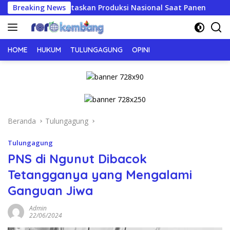
Langsung
 Prioritaskan Produksi Nasional Saat Panen
Breaking News
JERIT PIL
ke
konten
HOME
HUKUM
TULUNGAGUNG
OPINI
Beranda
Tulungagung
Tulungagung
PNS di Ngunut Dibacok
Tetangganya yang Mengalami
Ganguan Jiwa
Admin
22/06/2024