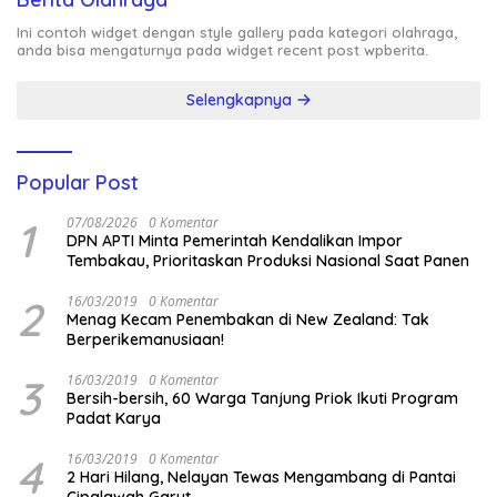
Ini contoh widget dengan style gallery pada kategori olahraga,
anda bisa mengaturnya pada widget recent post wpberita.
Selengkapnya
Popular Post
1
07/08/2026
0 Komentar
DPN APTI Minta Pemerintah Kendalikan Impor
Tembakau, Prioritaskan Produksi Nasional Saat Panen
2
16/03/2019
0 Komentar
Menag Kecam Penembakan di New Zealand: Tak
Berperikemanusiaan!
3
16/03/2019
0 Komentar
Bersih-bersih, 60 Warga Tanjung Priok Ikuti Program
Padat Karya
4
16/03/2019
0 Komentar
2 Hari Hilang, Nelayan Tewas Mengambang di Pantai
Cipalawah Garut