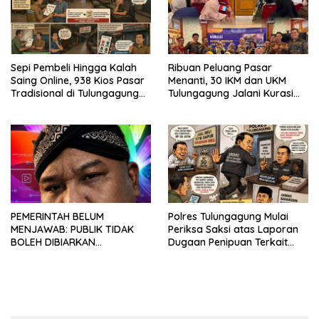
Sepi Pembeli Hingga Kalah
Ribuan Peluang Pasar
Saing Online, 938 Kios Pasar
Menanti, 30 IKM dan UKM
Tradisional di Tulungagung
Tulungagung Jalani Kurasi
Mangkrak dan Ditegur
Promosi Dagang Jawa Timur
Disperindag
PEMERINTAH BELUM
Polres Tulungagung Mulai
MENJAWAB: PUBLIK TIDAK
Periksa Saksi atas Laporan
BOLEH DIBIARKAN
Dugaan Penipuan Terkait
MENUNGGU TANPA
Program MBG
KEPASTIAN