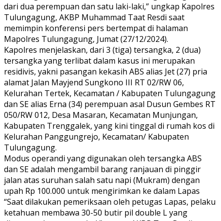
dari dua perempuan dan satu laki-laki,” ungkap Kapolres
Tulungagung, AKBP Muhammad Taat Resdi saat
memimpin konferensi pers bertempat di halaman
Mapolres Tulungagung, Jumat (27/12/2024).
Kapolres menjelaskan, dari 3 (tiga) tersangka, 2 (dua)
tersangka yang terlibat dalam kasus ini merupakan
residivis, yakni pasangan kekasih ABS alias Jet (27) pria
alamat Jalan Mayjend Sungkono III RT 02/RW 06,
Kelurahan Tertek, Kecamatan / Kabupaten Tulungagung
dan SE alias Erna (34) perempuan asal Dusun Gembes RT
050/RW 012, Desa Masaran, Kecamatan Munjungan,
Kabupaten Trenggalek, yang kini tinggal di rumah kos di
Kelurahan Panggungrejo, Kecamatan/ Kabupaten
Tulungagung.
Modus operandi yang digunakan oleh tersangka ABS
dan SE adalah mengambil barang ranjauan di pinggir
jalan atas suruhan salah satu napi (Mukram) dengan
upah Rp 100.000 untuk mengirimkan ke dalam Lapas
“Saat dilakukan pemeriksaan oleh petugas Lapas, pelaku
ketahuan membawa 30-50 butir pil double L yang