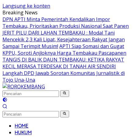
Langsung ke konten
Breaking News
DPN APTI Minta Pemerintah Kendalikan Impor
Tembakau, Prioritaskan Produksi Nasional Saat Panen
JERIT PILU DARI LAHAN TEMBAKAU ​: Modal Tani
Mencekik 2,3 Kali Lipat, Kesejahteraan Rakyat Jangan
Sampai Terimpit Musim!
APTI Siap Somasi dan Gugat
KPPU, Soroti Anjloknya Harga Tembakau Pascapanen
TANGIS DI BALIK DAUN TEMBAKAU: KETIKA RAKYAT
KECIL MERASA TERDESAK DI TANAH AIR SENDIRI
Langkah DPD Jawab Sorotan Komunitas Jurnalistik di
Tojo Una-Una
HOME
HUKUM