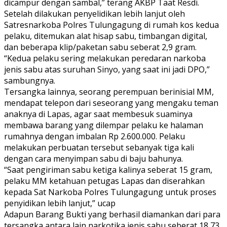
dicampur dengan sambal,” terang AKBP Taat Resdi.
Setelah dilakukan penyelidikan lebih lanjut oleh
Satresnarkoba Polres Tulungagung di rumah kos kedua
pelaku, ditemukan alat hisap sabu, timbangan digital,
dan beberapa klip/paketan sabu seberat 2,9 gram.
“Kedua pelaku sering melakukan peredaran narkoba
jenis sabu atas suruhan Sinyo, yang saat ini jadi DPO,”
sambungnya.
Tersangka lainnya, seorang perempuan berinisial MM,
mendapat telepon dari seseorang yang mengaku teman
anaknya di Lapas, agar saat membesuk suaminya
membawa barang yang dilempar pelaku ke halaman
rumahnya dengan imbalan Rp 2.600.000. Pelaku
melakukan perbuatan tersebut sebanyak tiga kali
dengan cara menyimpan sabu di baju bahunya.
“Saat pengiriman sabu ketiga kalinya seberat 15 gram,
pelaku MM ketahuan petugas Lapas dan diserahkan
kepada Sat Narkoba Polres Tulungagung untuk proses
penyidikan lebih lanjut,” ucap
Adapun Barang Bukti yang berhasil diamankan dari para
tersangka antara lain narkotika jenis sabu seberat 18,73