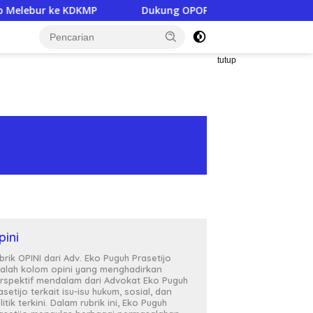
P
Dukung OPOP Jatim, Pemkab Tulungagung Bekali Santr
tutup
pini
brik OPINI dari Adv. Eko Puguh Prasetijo
alah kolom opini yang menghadirkan
rspektif mendalam dari Advokat Eko Puguh
asetijo terkait isu-isu hukum, sosial, dan
litik terkini. Dalam rubrik ini, Eko Puguh