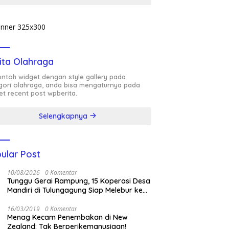
DIBIARKAN MENJADI
TANDA TANYA
ita Olahraga
contoh widget dengan style gallery pada
gori olahraga, anda bisa mengaturnya pada
et recent post wpberita.
Selengkapnya
ular Post
10/08/2026
0 Komentar
Tunggu Gerai Rampung, 15 Koperasi Desa
Mandiri di Tulungagung Siap Melebur ke
KDKMP
16/03/2019
0 Komentar
Menag Kecam Penembakan di New
Zealand: Tak Berperikemanusiaan!