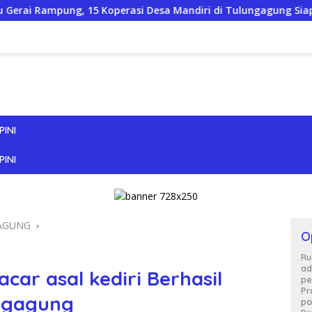
 Koperasi Desa Mandiri di Tulungagung Siap Melebur ke KDKM
PINI
PINI
AGUNG
O
Ru
ad
ar asal kediri Berhasil
pe
Pr
ungagung
po