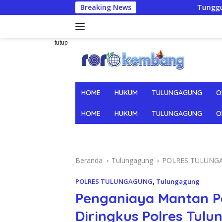
Langsung
Breaking News
Tunggu Gerai Rampung, 15
ke
konten
tutup
HOME
HUKUM
TULUNGAGUNG
O
HOME
HUKUM
TULUNGAGUNG
O
Beranda
Tulungagung
POLRES TULUNG
POLRES TULUNGAGUNG
,
Tulungagung
Penganiaya Mantan Pac
Diringkus Polres Tul