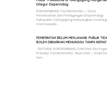
Pasar Tradisional di Tulungagung Mangkra
Ditegur Disperindag
ROROKEMBANG TULUNGAGUNG — Dinas
Perindustrian dan Perdagangan (Disperindag)
Kabupaten Tulungagung melayangkan surat teg
resmi kepada…
PEMERINTAH BELUM MENJAWAB: PUBLIK TID
BOLEH DIBIARKAN MENUNGGU TANPA KEPAS
EDITORIAL ROROKEMBANG.COM Oleh: Eko Pugu
Prasetijo TULUNGAGUNG, 18 Juli 2026 — Enam be
hari…