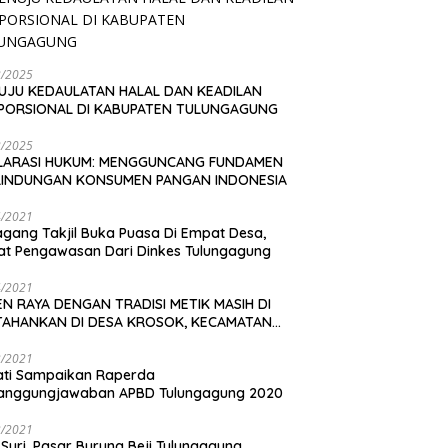
2/2025
UJU KEDAULATAN HALAL DAN KEADILAN
PORSIONAL DI KABUPATEN TULUNGAGUNG
2/2025
LARASI HUKUM: MENGGUNCANG FUNDAMEN
LINDUNGAN KONSUMEN PANGAN INDONESIA
4/2021
gang Takjil Buka Puasa Di Empat Desa,
t Pengawasan Dari Dinkes Tulungagung
4/2021
N RAYA DENGAN TRADISI METIK MASIH DI
TAHANKAN DI DESA KROSOK, KECAMATAN
DANG
3/2021
ati Sampaikan Raperda
tanggungjawaban APBD Tulungagung 2020
3/2021
 Suri, Pasar Burung Beji Tulungagung