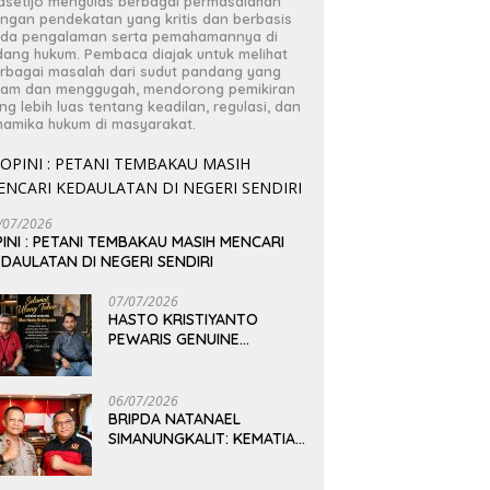
asetijo mengulas berbagai permasalahan
ngan pendekatan yang kritis dan berbasis
da pengalaman serta pemahamannya di
dang hukum. Pembaca diajak untuk melihat
rbagai masalah dari sudut pandang yang
jam dan menggugah, mendorong pemikiran
ng lebih luas tentang keadilan, regulasi, dan
namika hukum di masyarakat.
/07/2026
INI : PETANI TEMBAKAU MASIH MENCARI
DAULATAN DI NEGERI SENDIRI
07/07/2026
HASTO KRISTIYANTO
PEWARIS GENUINE
PEMIKIRAN BUNG KARNO
06/07/2026
BRIPDA NATANAEL
SIMANUNGKALIT: KEMATIAN
YANG HARUS DIUNGKAP
TERANG, BUKAN