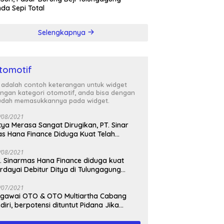
nda Sepi Total
Selengkapnya
tomotif
i adalah contoh keterangan untuk widget
ngan kategori otomotif, anda bisa dengan
dah memasukkannya pada widget.
/08/2021
tya Merasa Sangat Dirugikan, PT. Sinar
s Hana Finance Diduga Kuat Telah
enipunya
/08/2021
. Sinarmas Hana Finance diduga kuat
rdayai Debitur Ditya di Tulungagung
awa Timur
/07/2021
awai OTO & OTO Multiartha Cabang
diri, berpotensi dituntut Pidana Jika
rbukti bersalah, Menipu Debitur