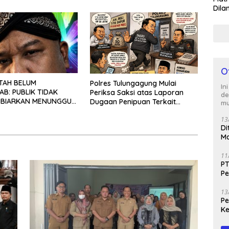
Dila
Disperindag
O
TAH BELUM
Polres Tulungagung Mulai
In
B: PUBLIK TIDAK
Periksa Saksi atas Laporan
de
IBIARKAN MENUNGGU
Dugaan Penipuan Terkait
mu
EPASTIAN
Program MBG
13
Di
Ma
M
11
PT
Pe
J
13
Peg
Ke
Te