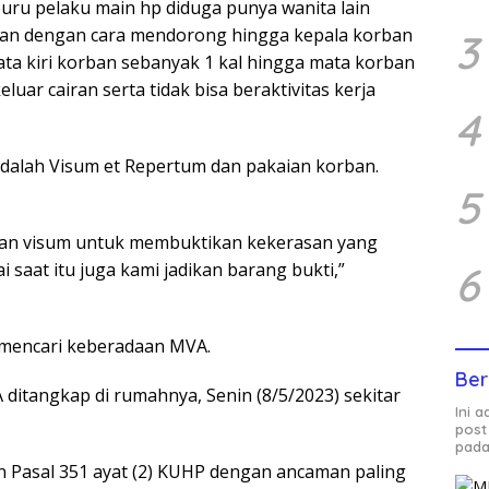
ru pelaku main hp diduga punya wanita lain
ban dengan cara mendorong hingga kepala korban
3
ta kiri korban sebanyak 1 kal hingga mata korban
ar cairan serta tidak bisa beraktivitas kerja
4
adalah Visum et Repertum dan pakaian korban.
5
kan visum untuk membuktikan kekerasan yang
6
 saat itu juga kami jadikan barang bukti,”
n mencari keberadaan MVA.
Ber
ditangkap di rumahnya, Senin (8/5/2023) sekitar
Ini 
post
pada
n Pasal 351 ayat (2) KUHP dengan ancaman paling