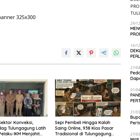
29/1
MEN
PRO
16/1
DEK
PER
27/0
Peda
Dapa
01/0
PANE
PER
SEN
31/0
Bup
ektor Konveksi,
Sepi Pembeli Hingga Kalah
Per
dag Tulungagung Latih
Saing Online, 938 Kios Pasar
Pelaku IKM Menjahit
Tradisional di Tulungagung
27/0
Mati
Mangkrak dan Ditegur