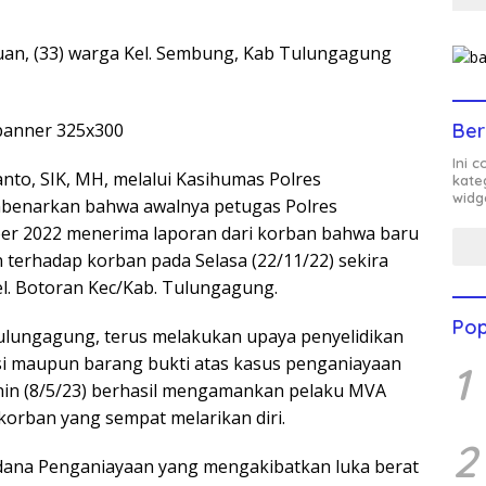
uan, (33) warga Kel. Sembung, Kab Tulungagung
Ber
Ini 
to, SIK, MH, melalui Kasihumas Polres
kate
widg
benarkan bahwa awalnya petugas Polres
r 2022 menerima laporan dari korban bahwa baru
n terhadap korban pada Selasa (22/11/22) sekira
el. Botoran Kec/Kab. Tulungagung.
Pop
Tulungagung, terus melakukan upaya penyelidikan
 maupun barang bukti atas kasus penganiayaan
1
in (8/5/23) berhasil mengamankan pelaku MVA
orban yang sempat melarikan diri.
2
dana Penganiayaan yang mengakibatkan luka berat