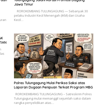
k dan
Tulungagung Jalani Kurasi Promosi Dagang
Jawa Timur
​ ROROKEMBANG TULUNGAGUNG — Sebanyak 30
pelaku Industri Kecil Menengah (IKM) dan Usaha
uran
Kecil…
AK
TIAN
h
las
Polres Tulungagung Mulai Periksa Saksi atas
Laporan Dugaan Penipuan Terkait Program MBG
ROROKEMBANG TULUNGAGUNG – Satreskrim Polres
Tulungagung mulai memanggil sejumlah saksi dalam
rangka penyelidikan atas…