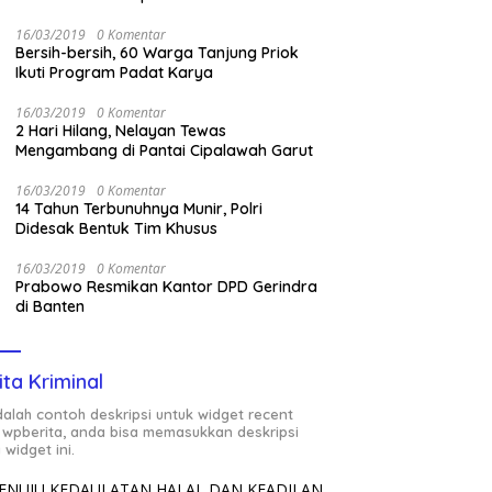
16/03/2019
0 Komentar
Bersih-bersih, 60 Warga Tanjung Priok
Ikuti Program Padat Karya
16/03/2019
0 Komentar
2 Hari Hilang, Nelayan Tewas
Mengambang di Pantai Cipalawah Garut
16/03/2019
0 Komentar
14 Tahun Terbunuhnya Munir, Polri
Didesak Bentuk Tim Khusus
16/03/2019
0 Komentar
Prabowo Resmikan Kantor DPD Gerindra
di Banten
ita Kriminal
adalah contoh deskripsi untuk widget recent
 wpberita, anda bisa memasukkan deskripsi
 widget ini.