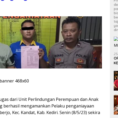
Pr
de
pa
bi
be
ta
ya
di
25
OP
KE
ugas dari Unit Perlindungan Perempuan dan Anak
ng berhasil mengamankan Pelaku penganiayaan
rjo, Kec. Kandat, Kab. Kediri. Senin (8/5/23) sekira