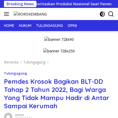
Langsung
u, Prioritaskan Produksi Nasional Saat Panen
Breaking News
JERIT P
ke
konten
HOME
HUKUM
TULUNGAGUNG
OPINI
Beranda
Tulungagung
Tulungagung
Pemdes Krosok Bagikan BLT-DD
Tahap 2 Tahun 2022, Bagi Warga
Yang Tidak Mampu Hadir di Antar
Sampai Kerumah
Admin