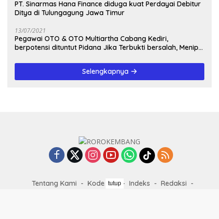
PT. Sinarmas Hana Finance diduga kuat Perdayai Debitur
Ditya di Tulungagung Jawa Timur
13/07/2021
Pegawai OTO & OTO Multiartha Cabang Kediri,
berpotensi dituntut Pidana Jika Terbukti bersalah, Menipu
Debitur
Selengkapnya
Tentang Kami
Kode Etik
Indeks
Redaksi
tutup
Privacy Policy
Info Iklan
Disclaimer
Pedoman Media Siber
Karir
©2025 RoroKembang