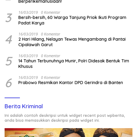
Berperikemanusiaan!
3
16/03/2019
0 Komentar
Bersih-bersih, 60 Warga Tanjung Priok Ikuti Program
Padat Karya
4
16/03/2019
0 Komentar
2 Hari Hilang, Nelayan Tewas Mengambang di Pantai
Cipalawah Garut
5
16/03/2019
0 Komentar
14 Tahun Terbunuhnya Munir, Polri Didesak Bentuk Tim
Khusus
6
16/03/2019
0 Komentar
Prabowo Resmikan Kantor DPD Gerindra di Banten
Berita Kriminal
Ini adalah contoh deskripsi untuk widget recent post wpberita,
anda bisa memasukkan deskripsi pada widget ini.