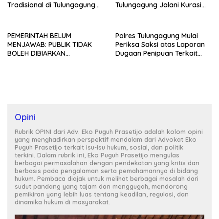
Tradisional di Tulungagung
Tulungagung Jalani Kurasi
Mangkrak dan Ditegur
Promosi Dagang Jawa Timur
Disperindag
PEMERINTAH BELUM
Polres Tulungagung Mulai
MENJAWAB: PUBLIK TIDAK
Periksa Saksi atas Laporan
BOLEH DIBIARKAN
Dugaan Penipuan Terkait
MENUNGGU TANPA
Program MBG
KEPASTIAN
Opini
Rubrik OPINI dari Adv. Eko Puguh Prasetijo adalah kolom opini
yang menghadirkan perspektif mendalam dari Advokat Eko
Puguh Prasetijo terkait isu-isu hukum, sosial, dan politik
terkini. Dalam rubrik ini, Eko Puguh Prasetijo mengulas
berbagai permasalahan dengan pendekatan yang kritis dan
berbasis pada pengalaman serta pemahamannya di bidang
hukum. Pembaca diajak untuk melihat berbagai masalah dari
sudut pandang yang tajam dan menggugah, mendorong
pemikiran yang lebih luas tentang keadilan, regulasi, dan
dinamika hukum di masyarakat.