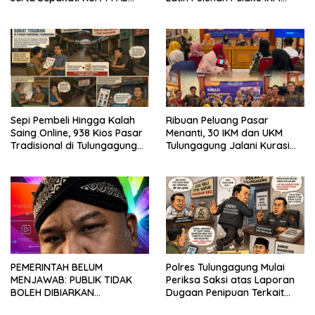
2027
Menjahit Vest
Sepi Pembeli Hingga Kalah
Ribuan Peluang Pasar
Saing Online, 938 Kios Pasar
Menanti, 30 IKM dan UKM
Tradisional di Tulungagung
Tulungagung Jalani Kurasi
Mangkrak dan Ditegur
Promosi Dagang Jawa Timur
Disperindag
PEMERINTAH BELUM
Polres Tulungagung Mulai
MENJAWAB: PUBLIK TIDAK
Periksa Saksi atas Laporan
BOLEH DIBIARKAN
Dugaan Penipuan Terkait
MENUNGGU TANPA
Program MBG