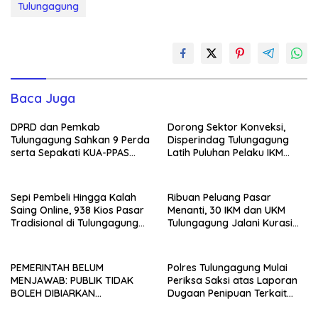
Tulungagung
Baca Juga
DPRD dan Pemkab
Dorong Sektor Konveksi,
Tulungagung Sahkan 9 Perda
Disperindag Tulungagung
serta Sepakati KUA-PPAS
Latih Puluhan Pelaku IKM
2027
Menjahit Vest
Sepi Pembeli Hingga Kalah
Ribuan Peluang Pasar
Saing Online, 938 Kios Pasar
Menanti, 30 IKM dan UKM
Tradisional di Tulungagung
Tulungagung Jalani Kurasi
Mangkrak dan Ditegur
Promosi Dagang Jawa Timur
Disperindag
PEMERINTAH BELUM
Polres Tulungagung Mulai
MENJAWAB: PUBLIK TIDAK
Periksa Saksi atas Laporan
BOLEH DIBIARKAN
Dugaan Penipuan Terkait
MENUNGGU TANPA
Program MBG