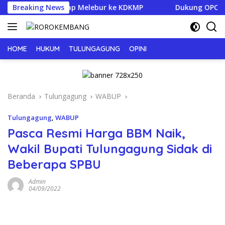
Langsung
ulungagung Siap Melebur ke KDKMP
Breaking News
Dukung OPOP Jatim, 
ke
konten
HOME
HUKUM
TULUNGAGUNG
OPINI
Beranda
Tulungagung
WABUP
Tulungagung
,
WABUP
Pasca Resmi Harga BBM Naik,
Wakil Bupati Tulungagung Sidak di
Beberapa SPBU
Admin
04/09/2022