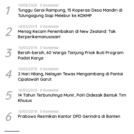
1
10/08/2026
0 Komentar
Tunggu Gerai Rampung, 15 Koperasi Desa Mandiri di
Tulungagung Siap Melebur ke KDKMP
2
16/03/2019
0 Komentar
Menag Kecam Penembakan di New Zealand: Tak
Berperikemanusiaan!
3
16/03/2019
0 Komentar
Bersih-bersih, 60 Warga Tanjung Priok Ikuti Program
Padat Karya
4
16/03/2019
0 Komentar
2 Hari Hilang, Nelayan Tewas Mengambang di Pantai
Cipalawah Garut
5
16/03/2019
0 Komentar
14 Tahun Terbunuhnya Munir, Polri Didesak Bentuk Tim
Khusus
6
16/03/2019
0 Komentar
Prabowo Resmikan Kantor DPD Gerindra di Banten