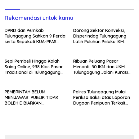
KEPASTIAN
Rekomendasi untuk kamu
DPRD dan Pemkab
Dorong Sektor Konveksi,
Tulungagung Sahkan 9 Perda
Disperindag Tulungagung
serta Sepakati KUA-PPAS
Latih Puluhan Pelaku IKM
2027
Menjahit Vest
Sepi Pembeli Hingga Kalah
Ribuan Peluang Pasar
Saing Online, 938 Kios Pasar
Menanti, 30 IKM dan UKM
Tradisional di Tulungagung
Tulungagung Jalani Kurasi
Mangkrak dan Ditegur
Promosi Dagang Jawa Timur
Disperindag
PEMERINTAH BELUM
Polres Tulungagung Mulai
MENJAWAB: PUBLIK TIDAK
Periksa Saksi atas Laporan
BOLEH DIBIARKAN
Dugaan Penipuan Terkait
MENUNGGU TANPA
Program MBG
KEPASTIAN