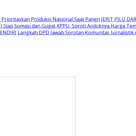
Prioritaskan Produksi Nasional Saat Panen
JERIT PILU DAR
I Siap Somasi dan Gugat KPPU, Soroti Anjloknya Harga T
SENDIRI
Langkah DPD Jawab Sorotan Komunitas Jurnalistik 