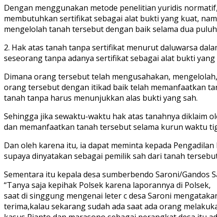
Dengan menggunakan metode penelitian yuridis normatif, da
membutuhkan sertifikat sebagai alat bukti yang kuat, n
mengelolah tanah tersebut dengan baik selama dua puluh 
2. Hak atas tanah tanpa sertifikat menurut daluwarsa d
seseorang tanpa adanya sertifikat sebagai alat bukti yan
Dimana orang tersebut telah mengusahakan, mengelolah, 
orang tersebut dengan itikad baik telah memanfaatkan tan
tanah tanpa harus menunjukkan alas bukti yang sah.
Sehingga jika sewaktu-waktu hak atas tanahnya diklaim o
dan memanfaatkan tanah tersebut selama kurun waktu tig
Dan oleh karena itu, ia dapat meminta kepada Pengadilan
supaya dinyatakan sebagai pemilik sah dari tanah tersebut
Sementara itu kepala desa sumberbendo Saroni/Gandos Sa
“Tanya saja kepihak Polsek karena laporannya di Polsek,
saat di singgung mengenai leter c desa Saroni mengatakan
terima,kalau sekarang sudah ada saat ada orang melakuk
kasus Rianto dan marasono sebagai perangkat desa itu a