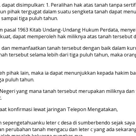
pat disimpulkan: 1. Peralihan hak atas tanah tanpa sertifi
amun pihak tergugat dalam suatu sengketa tanah dapat me
sampai tiga puluh tahun.
alam pasal 1963 Kitab Undang-Undang Hukum Perdata, menye
g kuat, dapat memperoleh hak miliknya atas tanah tersebut
dan memanfaatkan tanah tersebut dengan baik dalam kurun
ah tersebut selama lebih dari tiga puluh tahun, maka oran
leh pihak lain, maka ia dapat menunjukkan kepada hakim b
a puluh tahun.
 Negeri yang mana tanah tersebut merupakan miliknya dan 
.
at konfirmasi lewat jaringan Telepon Mengatakan,
 sepengetahuanku leter c desa di sumberbendo sejak saya me
an perubahan tanah mengacu dan leter c yang ada sekarang
dalah masalah keluarga pungkas nya.