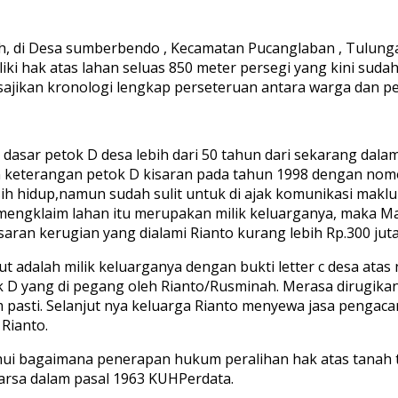
h, di Desa sumberbendo , Kecamatan Pucanglaban , Tulungag
ki hak atas lahan seluas 850 meter persegi yang kini sud
ajikan kronologi lengkap perseteruan antara warga dan per
 dasar petok D desa lebih dari 50 tahun dari sekarang dal
keterangan petok D kisaran pada tahun 1998 dengan nomo
h hidup,namun sudah sulit untuk di ajak komunikasi maklu
mengklaim lahan itu merupakan milik keluarganya, maka M
aran kerugian yang dialami Rianto kurang lebih Rp.300 juta
ut adalah milik keluarganya dengan bukti letter c desa at
ok D yang di pegang oleh Rianto/Rusminah. Merasa dirugika
asti. Selanjut nya keluarga Rianto menyewa jasa pengacar
Rianto.
ahui bagaimana penerapan hukum peralihan hak atas tanah 
arsa dalam pasal 1963 KUHPerdata.