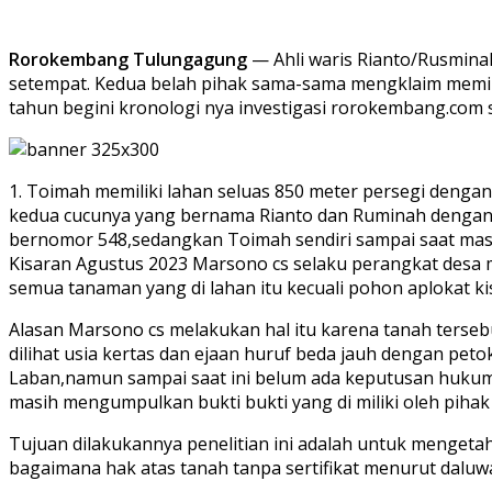
Rorokembang Tulungagung
— Ahli waris Rianto/Rusmina
setempat. Kedua belah pihak sama-sama mengklaim memili
tahun begini kronologi nya investigasi rorokembang.com s
1. Toimah memiliki lahan seluas 850 meter persegi dengan
kedua cucunya yang bernama Rianto dan Ruminah dengan 
bernomor 548,sedangkan Toimah sendiri sampai saat masi
Kisaran Agustus 2023 Marsono cs selaku perangkat desa 
semua tanaman yang di lahan itu kecuali pohon aplokat kis
Alasan Marsono cs melakukan hal itu karena tanah terseb
dilihat usia kertas dan ejaan huruf beda jauh dengan pet
Laban,namun sampai saat ini belum ada keputusan hukum p
masih mengumpulkan bukti bukti yang di miliki oleh pihak 
Tujuan dilakukannya penelitian ini adalah untuk menget
bagaimana hak atas tanah tanpa sertifikat menurut daluw