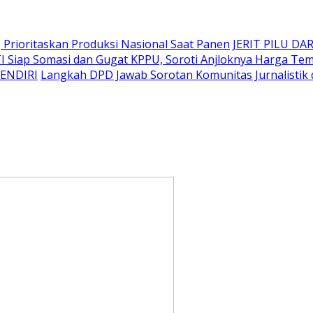
Prioritaskan Produksi Nasional Saat Panen
JERIT PILU DAR
I Siap Somasi dan Gugat KPPU, Soroti Anjloknya Harga T
SENDIRI
Langkah DPD Jawab Sorotan Komunitas Jurnalistik 