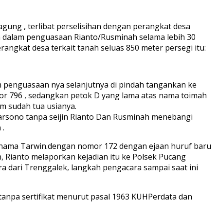
ung , terlibat perselisihan dengan perangkat desa
ah dalam penguasaan Rianto/Rusminah selama lebih 30
angkat desa terkait tanah seluas 850 meter persegi itu:
am penguasaan nya selanjutnya di pindah tangankan ke
r 796 , sedangkan petok D yang lama atas nama toimah
m sudah tua usianya.
arsono tanpa seijin Rianto Dan Rusminah menebangi
 .
as nama Tarwin.dengan nomor 172 dengan ejaan huruf baru
n, Rianto melaporkan kejadian itu ke Polsek Pucang
a dari Trenggalek, langkah pengacara sampai saat ini
tanpa sertifikat menurut pasal 1963 KUHPerdata dan