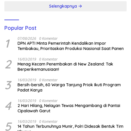
Selengkapnya
Popular Post
1
07/08/2026
0 Komentar
DPN APTI Minta Pemerintah Kendalikan Impor
Tembakau, Prioritaskan Produksi Nasional Saat Panen
2
16/03/2019
0 Komentar
Menag Kecam Penembakan di New Zealand: Tak
Berperikemanusiaan!
3
16/03/2019
0 Komentar
Bersih-bersih, 60 Warga Tanjung Priok Ikuti Program
Padat Karya
4
16/03/2019
0 Komentar
2 Hari Hilang, Nelayan Tewas Mengambang di Pantai
Cipalawah Garut
5
16/03/2019
0 Komentar
14 Tahun Terbunuhnya Munir, Polri Didesak Bentuk Tim