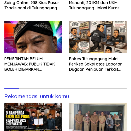
Saing Online, 938 Kios Pasar
Menanti, 30 IKM dan UKM
Tradisional di Tulungagung
Tulungagung Jalani Kurasi
Mangkrak dan Ditegur
Promosi Dagang Jawa Timur
Disperindag
PEMERINTAH BELUM
Polres Tulungagung Mulai
MENJAWAB: PUBLIK TIDAK
Periksa Saksi atas Laporan
BOLEH DIBIARKAN
Dugaan Penipuan Terkait
MENUNGGU TANPA
Program MBG
KEPASTIAN
Rekomendasi untuk kamu