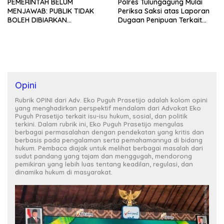
PEMERINTAH BELUM
Polres Tulungagung Mulai
MENJAWAB: PUBLIK TIDAK
Periksa Saksi atas Laporan
BOLEH DIBIARKAN
Dugaan Penipuan Terkait
MENUNGGU TANPA
Program MBG
KEPASTIAN
Opini
Rubrik OPINI dari Adv. Eko Puguh Prasetijo adalah kolom opini
yang menghadirkan perspektif mendalam dari Advokat Eko
Puguh Prasetijo terkait isu-isu hukum, sosial, dan politik
terkini. Dalam rubrik ini, Eko Puguh Prasetijo mengulas
berbagai permasalahan dengan pendekatan yang kritis dan
berbasis pada pengalaman serta pemahamannya di bidang
hukum. Pembaca diajak untuk melihat berbagai masalah dari
sudut pandang yang tajam dan menggugah, mendorong
pemikiran yang lebih luas tentang keadilan, regulasi, dan
dinamika hukum di masyarakat.