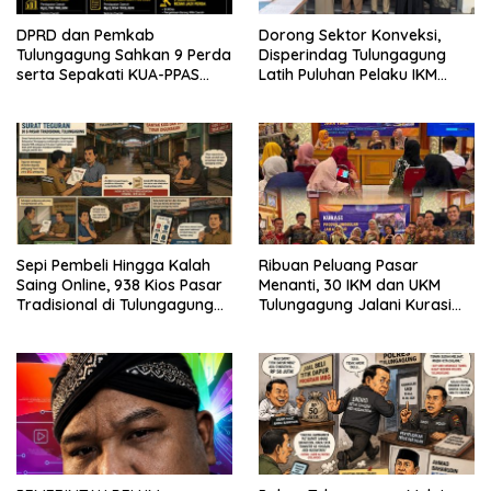
DPRD dan Pemkab
Dorong Sektor Konveksi,
Tulungagung Sahkan 9 Perda
Disperindag Tulungagung
serta Sepakati KUA-PPAS
Latih Puluhan Pelaku IKM
2027
Menjahit Vest
Sepi Pembeli Hingga Kalah
Ribuan Peluang Pasar
Saing Online, 938 Kios Pasar
Menanti, 30 IKM dan UKM
Tradisional di Tulungagung
Tulungagung Jalani Kurasi
Mangkrak dan Ditegur
Promosi Dagang Jawa Timur
Disperindag