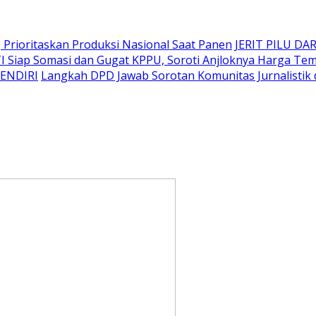
Prioritaskan Produksi Nasional Saat Panen
JERIT PILU DAR
I Siap Somasi dan Gugat KPPU, Soroti Anjloknya Harga T
SENDIRI
Langkah DPD Jawab Sorotan Komunitas Jurnalistik 