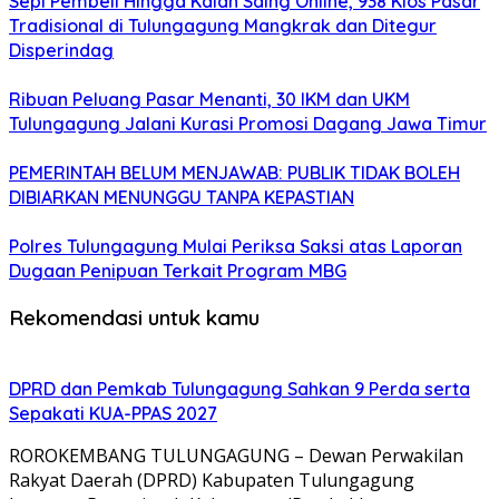
Sepi Pembeli Hingga Kalah Saing Online, 938 Kios Pasar
Tradisional di Tulungagung Mangkrak dan Ditegur
Disperindag
Ribuan Peluang Pasar Menanti, 30 IKM dan UKM
Tulungagung Jalani Kurasi Promosi Dagang Jawa Timur
PEMERINTAH BELUM MENJAWAB: PUBLIK TIDAK BOLEH
DIBIARKAN MENUNGGU TANPA KEPASTIAN
Polres Tulungagung Mulai Periksa Saksi atas Laporan
Dugaan Penipuan Terkait Program MBG
Rekomendasi untuk kamu
DPRD dan Pemkab Tulungagung Sahkan 9 Perda serta
Sepakati KUA-PPAS 2027
ROROKEMBANG TULUNGAGUNG – Dewan Perwakilan
Rakyat Daerah (DPRD) Kabupaten Tulungagung