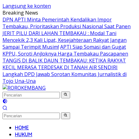
Langsung ke konten
Breaking News
DPN APTI Minta Pemerintah Kendalikan Impor
Tembakau, Prioritaskan Produksi Nasional Saat Panen
JERIT PILU DARI LAHAN TEMBAKAU ​: Modal Tani
Mencekik 2,3 Kali Lipat, Kesejahteraan Rakyat Jangan
Sampai Terimpit Musim!
APTI Siap Somasi dan Gugat
KPPU, Soroti Anjloknya Harga Tembakau Pascapanen
TANGIS DI BALIK DAUN TEMBAKAU: KETIKA RAKYAT
KECIL MERASA TERDESAK DI TANAH AIR SENDIRI
Langkah DPD Jawab Sorotan Komunitas Jurnalistik di
Tojo Una-Una
HOME
HUKUM