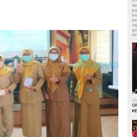
Pr
de
pa
bi
be
ta
ya
di
25
OP
KE