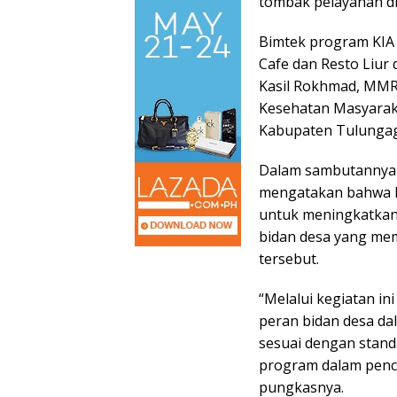
tombak pelayanan di 
Bimtek program KIA 
Cafe dan Resto Liur
Kasil Rokhmad, MMRS
Kesehatan Masyaraka
Kabupaten Tulungagu
Dalam sambutannya 
mengatakan bahwa B
untuk meningkatkan 
bidan desa yang me
tersebut.
“Melalui kegiatan 
peran bidan desa da
sesuai dengan stand
program dalam penca
pungkasnya.