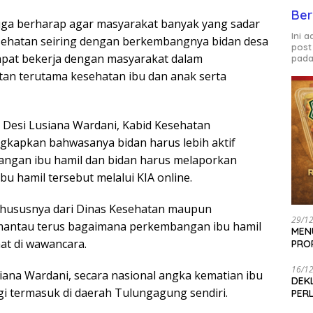
Ber
uga berharap agar masyarakat banyak yang sadar
Ini 
sehatan seiring dengan berkembangnya bidan desa
post
apat bekerja dengan masyarakat dalam
pada
n terutama kesehatan ibu dan anak serta
 Desi Lusiana Wardani, Kabid Kesehatan
kapkan bahwasanya bidan harus lebih aktif
gan ibu hamil dan bidan harus melaporkan
bu hamil tersebut melalui KIA online.
 khususnya dari Dinas Kesehatan maupun
29/1
antau terus bagaimana perkembangan ibu hamil
MEN
aat di wawancara.
PRO
16/1
iana Wardani, secara nasional angka kematian ibu
DEK
gi termasuk di daerah Tulungagung sendiri.
PER