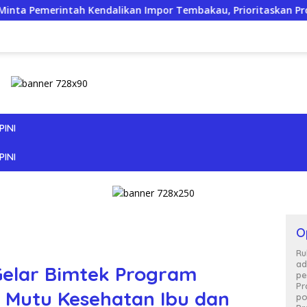
kan Impor Tembakau, Prioritaskan Produksi Nasional Saat Pan
PINI
PINI
O
Ru
ad
Gelar Bimtek Program
pe
Pr
 Mutu Kesehatan Ibu dan
po