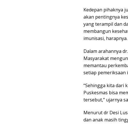
Kedepan pihaknya j
akan pentingnya ke
yang terampil dan d
membangun kesehata
imunisasi, harapnya.
Dalam arahannya dr.
Masyarakat mengung
memantau perkemban
setiap pemeriksaan i
“Sehingga kita dari
Puskesmas bisa mem
tersebut,” ujarnya s
Menurut dr Desi Lus
dan anak masih ting