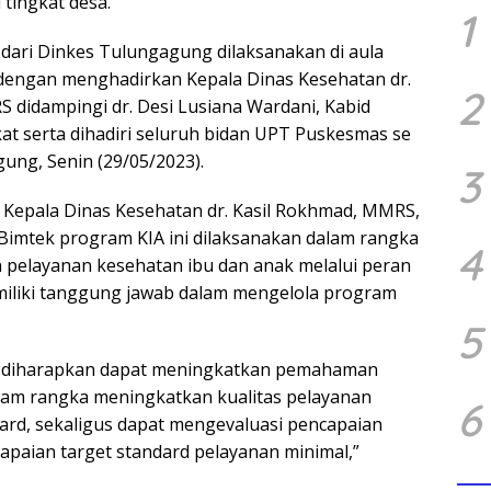
tingkat desa.
1
dari Dinkes Tulungagung dilaksanakan di aula
 dengan menghadirkan Kepala Dinas Kesehatan dr.
2
 didampingi dr. Desi Lusiana Wardani, Kabid
t serta dihadiri seluruh bidan UPT Puskesmas se
ng, Senin (29/05/2023).
3
Kepala Dinas Kesehatan dr. Kasil Rokhmad, MMRS,
imtek program KIA ini dilaksanakan dalam rangka
4
pelayanan kesehatan ibu dan anak melalui peran
miliki tanggung jawab dalam mengelola program
5
ini diharapkan dapat meningkatkan pemahaman
lam rangka meningkatkan kualitas pelayanan
6
ard, sekaligus dapat mengevaluasi pencapaian
paian target standard pelayanan minimal,”