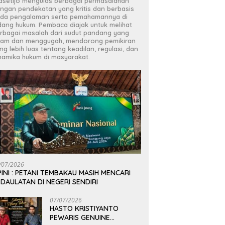
asetijo mengulas berbagai permasalahan
ngan pendekatan yang kritis dan berbasis
da pengalaman serta pemahamannya di
dang hukum. Pembaca diajak untuk melihat
rbagai masalah dari sudut pandang yang
jam dan menggugah, mendorong pemikiran
ng lebih luas tentang keadilan, regulasi, dan
namika hukum di masyarakat.
/07/2026
INI : PETANI TEMBAKAU MASIH MENCARI
DAULATAN DI NEGERI SENDIRI
07/07/2026
HASTO KRISTIYANTO
PEWARIS GENUINE