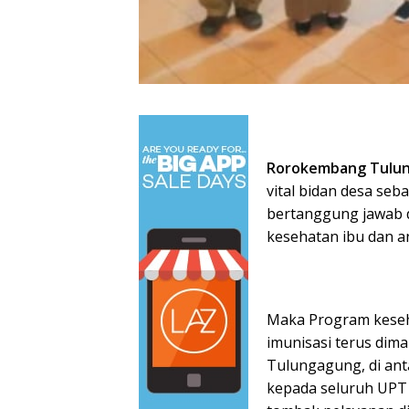
Rorokembang Tulu
vital bidan desa seb
bertanggung jawab 
kesehatan ibu dan a
Maka Program keseha
imunisasi terus dim
Tulungagung, di an
kepada seluruh UPT