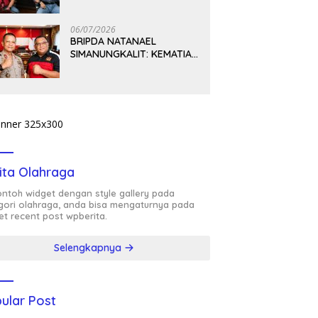
PEMIKIRAN BUNG KARNO
06/07/2026
BRIPDA NATANAEL
SIMANUNGKALIT: KEMATIAN
YANG HARUS DIUNGKAP
TERANG, BUKAN
DIBIARKAN MENJADI
TANDA TANYA
ita Olahraga
contoh widget dengan style gallery pada
gori olahraga, anda bisa mengaturnya pada
et recent post wpberita.
Selengkapnya
ular Post