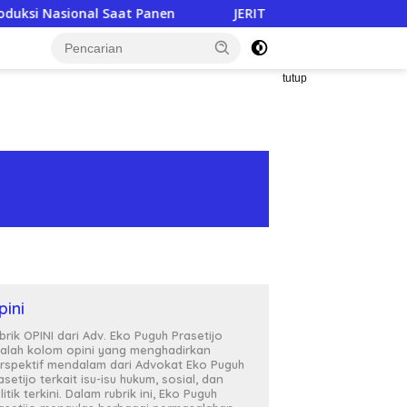
en
JERIT PILU DARI LAHAN TEMBAKAU ​: Modal Tani Mence
tutup
pini
brik OPINI dari Adv. Eko Puguh Prasetijo
alah kolom opini yang menghadirkan
rspektif mendalam dari Advokat Eko Puguh
asetijo terkait isu-isu hukum, sosial, dan
litik terkini. Dalam rubrik ini, Eko Puguh