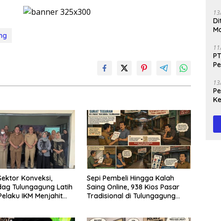
13
Di
Ma
ng
M
11
PT
Pe
J
13
Peg
Ke
Te
ektor Konveksi,
Sepi Pembeli Hingga Kalah
dag Tulungagung Latih
Saing Online, 938 Kios Pasar
Pelaku IKM Menjahit
Tradisional di Tulungagung
Mangkrak dan Ditegur
Disperindag