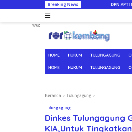
Langsung
Breaking News
DPN APTI Minta Pemerintah Kendali
ke
konten
tutup
HOME
HUKUM
TULUNGAGUNG
O
HOME
HUKUM
TULUNGAGUNG
O
Beranda
Tulungagung
Tulungagung
Dinkes Tulungagung 
KIA,Untuk Tingkatkan