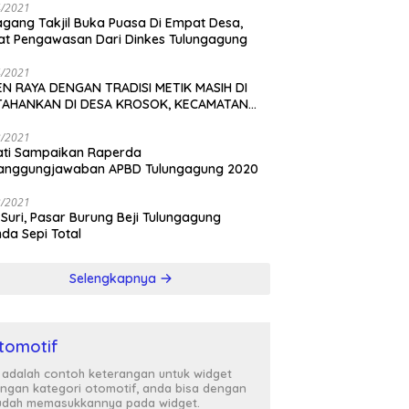
4/2021
gang Takjil Buka Puasa Di Empat Desa,
t Pengawasan Dari Dinkes Tulungagung
4/2021
N RAYA DENGAN TRADISI METIK MASIH DI
TAHANKAN DI DESA KROSOK, KECAMATAN
DANG
3/2021
ati Sampaikan Raperda
tanggungjawaban APBD Tulungagung 2020
3/2021
 Suri, Pasar Burung Beji Tulungagung
nda Sepi Total
Selengkapnya
tomotif
i adalah contoh keterangan untuk widget
ngan kategori otomotif, anda bisa dengan
dah memasukkannya pada widget.