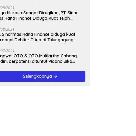
/08/2021
tya Merasa Sangat Dirugikan, PT. Sinar
s Hana Finance Diduga Kuat Telah
enipunya
/08/2021
. Sinarmas Hana Finance diduga kuat
rdayai Debitur Ditya di Tulungagung
awa Timur
/07/2021
awai OTO & OTO Multiartha Cabang
diri, berpotensi dituntut Pidana Jika
rbukti bersalah, Menipu Debitur
Selengkapnya