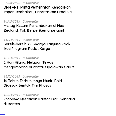
07/08/2026
0 Komentar
DPN APTI Minta Pemerintah Kendalikan
Impor Tembakau, Prioritaskan Produksi
Nasional Saat Panen
16/03/2019
0 Komentar
Menag Kecam Penembakan di New
Zealand: Tak Berperikemanusiaan!
16/03/2019
0 Komentar
Bersih-bersih, 60 Warga Tanjung Priok
Ikuti Program Padat Karya
16/03/2019
0 Komentar
2 Hari Hilang, Nelayan Tewas
Mengambang di Pantai Cipalawah Garut
16/03/2019
0 Komentar
14 Tahun Terbunuhnya Munir, Polri
Didesak Bentuk Tim Khusus
16/03/2019
0 Komentar
Prabowo Resmikan Kantor DPD Gerindra
di Banten