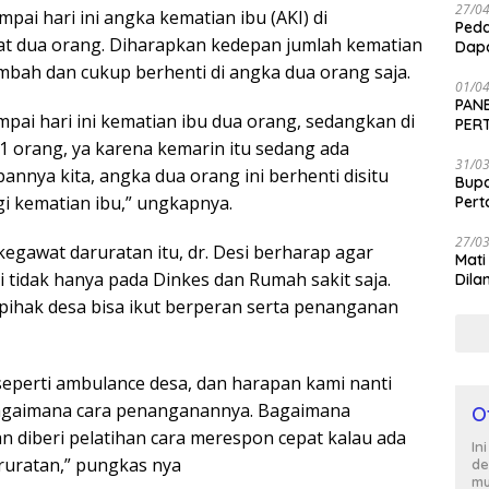
27/0
ai hari ini angka kematian ibu (AKI) di
Peda
at dua orang. Diharapkan kedepan jumlah kematian
Dapa
ambah dan cukup berhenti di angka dua orang saja.
01/0
PANE
pai hari ini kematian ibu dua orang, sedangkan di
PER
SEN
1 orang, ya karena kemarin itu sedang ada
31/0
annya kita, angka dua orang ini berhenti disitu
Bup
agi kematian ibu,” ungkapnya.
Per
27/0
gawat daruratan itu, dr. Desi berharap agar
Mati
i tidak hanya pada Dinkes dan Rumah sakit saja.
Dila
ihak desa bisa ikut berperan serta penanganan
 seperti ambulance desa, dan harapan kami nanti
bagaimana cara penanganannya. Bagaimana
O
n diberi pelatihan cara merespon cepat kalau ada
In
ruratan,” pungkas nya
de
mu