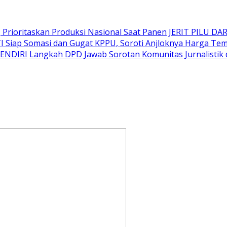
Prioritaskan Produksi Nasional Saat Panen
JERIT PILU DAR
I Siap Somasi dan Gugat KPPU, Soroti Anjloknya Harga T
SENDIRI
Langkah DPD Jawab Sorotan Komunitas Jurnalistik 