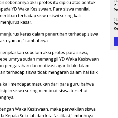
11
sebenarnya aksi protes itu dipicu atas bentuk
PT
pada YD Waka Kesiswaan. Para siswa menilai,
Pe
J
ertiban terhadap siswa-siswi sering kali
13
menjurus kasar.
Peg
Ke
Te
ar menjurus keras dalam penertiban terhadap siswa
dak nyaman,” tambahnya.
menjelaskan sebelum aksi protes para siswa,
sebelumnya sudah memanggil YD Waka Kesiswaan
n pengarahan dan motivasi agar tidak dalam
n terhadap siswa tidak mengarah dalam hal fisik.
a kali mendapat masukan dari para guru bahwa
siplin siswa sering membuat siswa tersebut
angnya.
 dengan Waka Kesiswaan, maka perwakilan siswa
 Kepala Sekolah dan kita fasilitasi,” imbuhnya.