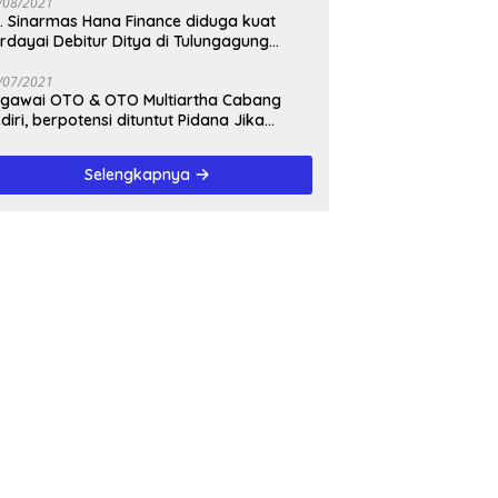
/08/2021
. Sinarmas Hana Finance diduga kuat
rdayai Debitur Ditya di Tulungagung
awa Timur
/07/2021
awai OTO & OTO Multiartha Cabang
diri, berpotensi dituntut Pidana Jika
rbukti bersalah, Menipu Debitur
Selengkapnya