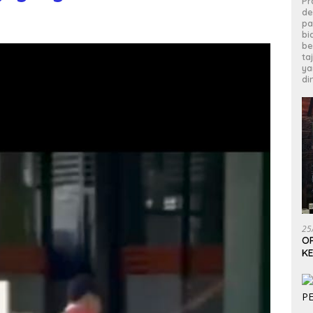
Pr
de
pa
bi
be
ta
ya
di
25
OP
KE