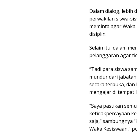
Dalam dialog, lebi
perwakilan siswa-si
meminta agar Waka K
disiplin.
Selain itu, dalam m
pelanggaran agar tid
“Tadi para siswa sa
mundur dari jabatan
secara terbuka, dan
mengajar di tempat l
“Saya pastikan sem
ketidakpercayaan ke
saja,” sambungnya.“H
Waka Kesiswaan,” p