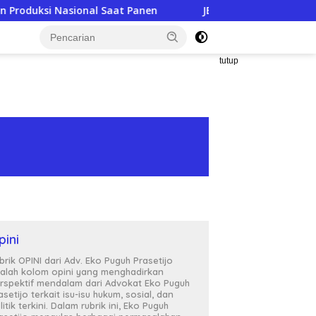
nal Saat Panen
JERIT PILU DARI LAHAN TEMBAKAU ​: Moda
tutup
pini
brik OPINI dari Adv. Eko Puguh Prasetijo
alah kolom opini yang menghadirkan
rspektif mendalam dari Advokat Eko Puguh
asetijo terkait isu-isu hukum, sosial, dan
litik terkini. Dalam rubrik ini, Eko Puguh