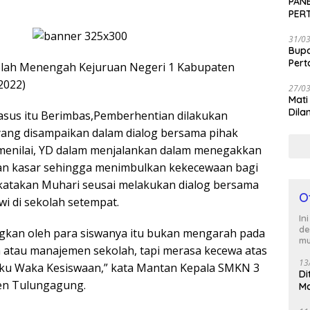
PANE
PER
SEN
31/0
Bup
Per
Sekolah Menengah Kejuruan Negeri 1 Kabupaten
2022)
27/0
Mati
Dila
asus itu Berimbas,Pemberhentian dilakukan
 yang disampaikan dalam dialog bersama pihak
 menilai, YD dalam menjalankan dalam menegakkan
esan kasar sehingga menimbulkan kekecewaan bagi
dikatakan Muhari seusai melakukan dialog bersama
O
wi di sekolah setempat.
In
de
ngkan oleh para siswanya itu bukan mengarah pada
mu
 atau manajemen sekolah, tapi merasa kecewa atas
13
laku Waka Kesiswaan,” kata Mantan Kepala SMKN 3
Di
en Tulungagung.
Ma
M