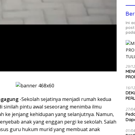
Ber
Ini 
post
pada
29/1
MEN
PRO
16/1
DEK
PER
ngagung
-Sekolah sejatinya menjadi rumah kedua
di sinilah pintu awal seseorang menimba ilmu
27/0
h ke jenjang kehidupan yang selanjutnya. Namun,
Peda
Dapa
 penyebab anak yang enggan pergi ke sekolah. Salah
asus guru hukum murid yang membuat anak
01/0