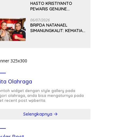
HASTO KRISTIYANTO
PEWARIS GENUINE
PEMIKIRAN BUNG KARNO
06/07/2026
BRIPDA NATANAEL
SIMANUNGKALIT: KEMATIAN
YANG HARUS DIUNGKAP
TERANG, BUKAN
DIBIARKAN MENJADI
TANDA TANYA
ita Olahraga
contoh widget dengan style gallery pada
gori olahraga, anda bisa mengaturnya pada
et recent post wpberita.
Selengkapnya
ular Post