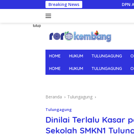
Langsung
Breaking News
DPN APTI Minta Pemeri
ke
konten
tutup
HOME
HUKUM
TULUNGAGUNG
O
HOME
HUKUM
TULUNGAGUNG
O
Beranda
Tulungagung
Tulungagung
Dinilai Terlalu Kasar
Sekolah SMKN1 Tulun