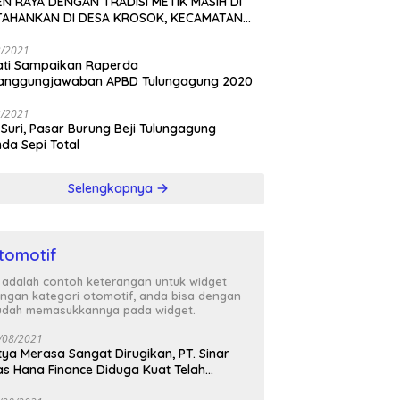
N RAYA DENGAN TRADISI METIK MASIH DI
TAHANKAN DI DESA KROSOK, KECAMATAN
DANG
3/2021
ati Sampaikan Raperda
tanggungjawaban APBD Tulungagung 2020
3/2021
 Suri, Pasar Burung Beji Tulungagung
nda Sepi Total
Selengkapnya
tomotif
i adalah contoh keterangan untuk widget
ngan kategori otomotif, anda bisa dengan
dah memasukkannya pada widget.
/08/2021
tya Merasa Sangat Dirugikan, PT. Sinar
s Hana Finance Diduga Kuat Telah
enipunya