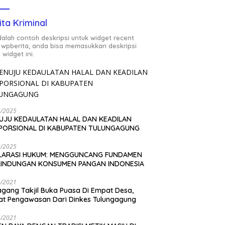
ita Kriminal
adalah contoh deskripsi untuk widget recent
 wpberita, anda bisa memasukkan deskripsi
 widget ini.
2/2025
UJU KEDAULATAN HALAL DAN KEADILAN
PORSIONAL DI KABUPATEN TULUNGAGUNG
2/2025
LARASI HUKUM: MENGGUNCANG FUNDAMEN
LINDUNGAN KONSUMEN PANGAN INDONESIA
4/2021
gang Takjil Buka Puasa Di Empat Desa,
t Pengawasan Dari Dinkes Tulungagung
4/2021