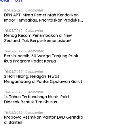
07/08/2026
0 Komentar
DPN APTI Minta Pemerintah Kendalikan
Impor Tembakau, Prioritaskan Produksi
Nasional Saat Panen
16/03/2019
0 Komentar
Menag Kecam Penembakan di New
Zealand: Tak Berperikemanusiaan!
16/03/2019
0 Komentar
Bersih-bersih, 60 Warga Tanjung Priok
Ikuti Program Padat Karya
16/03/2019
0 Komentar
2 Hari Hilang, Nelayan Tewas
Mengambang di Pantai Cipalawah Garut
16/03/2019
0 Komentar
14 Tahun Terbunuhnya Munir, Polri
Didesak Bentuk Tim Khusus
16/03/2019
0 Komentar
Prabowo Resmikan Kantor DPD Gerindra
di Banten