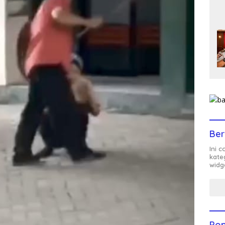
Ber
Ini 
kate
widg
Pop