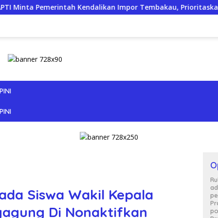
ntah Kendalikan Impor Tembakau, Prioritaskan Produksi Nasio
PINI
PINI
O
Ru
ad
 pada Siswa Wakil Kepala
pe
Pr
gagung Di Nonaktifkan
po