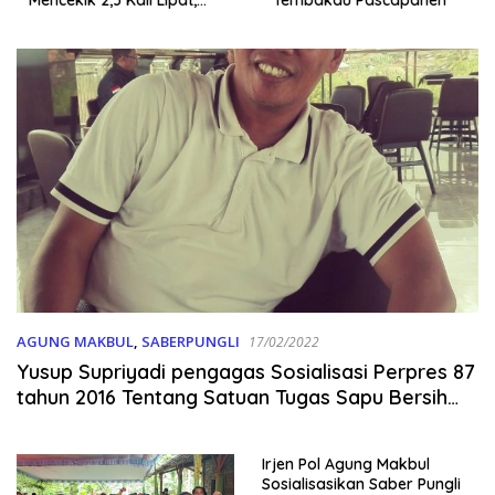
Kesejahteraan Rakyat
Jangan Sampai Terimpit
Musim!
AGUNG MAKBUL
,
SABERPUNGLI
17/02/2022
Yusup Supriyadi pengagas Sosialisasi Perpres 87
tahun 2016 Tentang Satuan Tugas Sapu Bersih
Pungli di Wilayah Priangan bersama Irjenpol
H.Agung Makbul Dr.Drs.Sh.Mh. (Garut, Tasik,
Irjen Pol Agung Makbul
Ciamis, Banjar, Pangandaran, Sumedang)
Sosialisasikan Saber Pungli