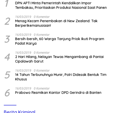
1
DPN APTI Minta Pemerintah Kendalikan Impor
Tembakau, Prioritaskan Produksi Nasional Saat Panen
2
16/03/2019
0 Komentar
Menag Kecam Penembakan di New Zealand: Tak
Berperikemanusiaan!
3
16/03/2019
0 Komentar
Bersih-bersih, 60 Warga Tanjung Priok Ikuti Program
Padat Karya
4
16/03/2019
0 Komentar
2 Hari Hilang, Nelayan Tewas Mengambang di Pantai
Cipalawah Garut
5
16/03/2019
0 Komentar
14 Tahun Terbunuhnya Munir, Polri Didesak Bentuk Tim
Khusus
6
16/03/2019
0 Komentar
Prabowo Resmikan Kantor DPD Gerindra di Banten
Berita Kriminal