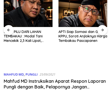
JERIT PILU DARI LAHAN
APTI Siap Somasi dan Gugat
TEMBAKAU ​: Modal Tani
KPPU, Soroti Anjloknya Harga
Mencekik 2,3 Kali Lipat,
Tembakau Pascapanen
Kesejahteraan Rakyat
Jangan Sampai Terimpit
Musim!
MAHFUD MD
,
PUNGLI
25/09/2021
Mahfud MD Instruksikan Aparat Respon Laporan
Pungli dengan Baik, Pelapornya Jangan
Dikriminalisasi