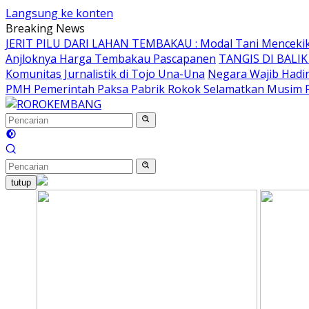
Langsung ke konten
Breaking News
JERIT PILU DARI LAHAN TEMBAKAU ​: Modal Tani Mencekik 2
Anjloknya Harga Tembakau Pascapanen
TANGIS DI BALI
Komunitas Jurnalistik di Tojo Una-Una
Negara Wajib Hadi
PMH Pemerintah Paksa Pabrik Rokok Selamatkan Musim
tutup