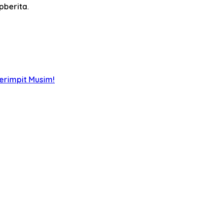
pberita.
erimpit Musim!