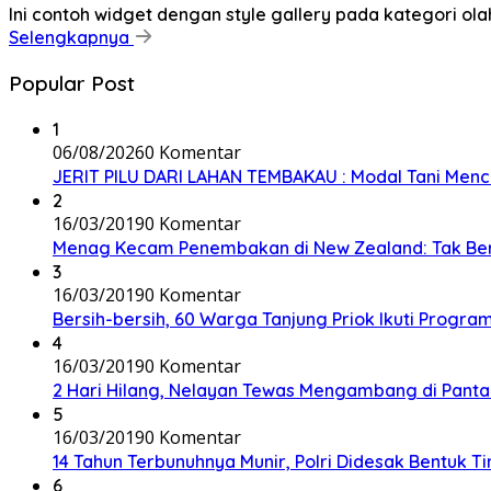
Ini contoh widget dengan style gallery pada kategori o
Selengkapnya
Popular Post
1
06/08/2026
0 Komentar
JERIT PILU DARI LAHAN TEMBAKAU ​: Modal Tani Mence
2
16/03/2019
0 Komentar
Menag Kecam Penembakan di New Zealand: Tak Be
3
16/03/2019
0 Komentar
Bersih-bersih, 60 Warga Tanjung Priok Ikuti Progra
4
16/03/2019
0 Komentar
2 Hari Hilang, Nelayan Tewas Mengambang di Panta
5
16/03/2019
0 Komentar
14 Tahun Terbunuhnya Munir, Polri Didesak Bentuk T
6