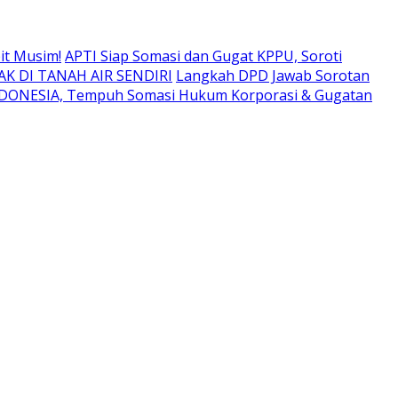
it Musim!
APTI Siap Somasi dan Gugat KPPU, Soroti
K DI TANAH AIR SENDIRI
Langkah DPD Jawab Sorotan
NDONESIA, Tempuh Somasi Hukum Korporasi & Gugatan