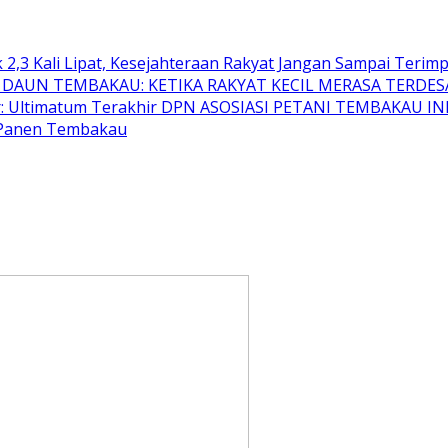
,3 Kali Lipat, Kesejahteraan Rakyat Jangan Sampai Terimp
K DAUN TEMBAKAU: KETIKA RAKYAT KECIL MERASA TERDESA
r: Ultimatum Terakhir DPN ASOSIASI PETANI TEMBAKAU I
 Panen Tembakau