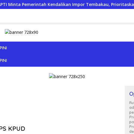
Pemerintah Kendalikan Impor Tembakau, Prioritaskan Produksi
PINI
PINI
O
Ru
ad
pe
Pr
po
Pr
PPS KPUD
de