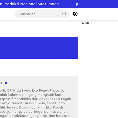
 Nasional Saat Panen
JERIT PILU DARI LAHAN TEMBAKAU ​
tutup
pini
brik OPINI dari Adv. Eko Puguh Prasetijo
alah kolom opini yang menghadirkan
rspektif mendalam dari Advokat Eko Puguh
asetijo terkait isu-isu hukum, sosial, dan
litik terkini. Dalam rubrik ini, Eko Puguh
asetijo mengulas berbagai permasalahan
ngan pendekatan yang kritis dan berbasis