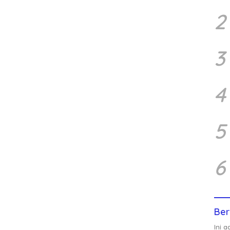
2
3
4
5
6
Ber
Ini 