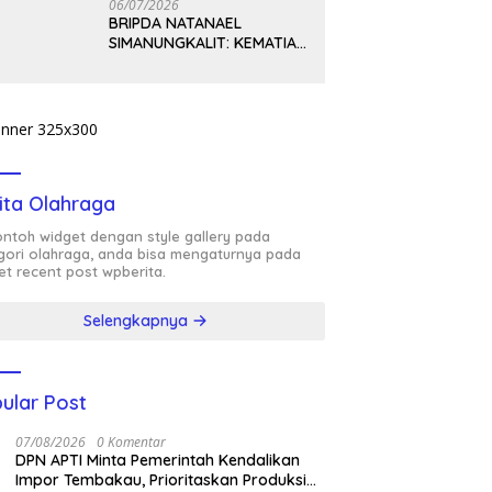
06/07/2026
BRIPDA NATANAEL
SIMANUNGKALIT: KEMATIAN
YANG HARUS DIUNGKAP
TERANG, BUKAN
DIBIARKAN MENJADI
TANDA TANYA
ita Olahraga
contoh widget dengan style gallery pada
gori olahraga, anda bisa mengaturnya pada
et recent post wpberita.
Selengkapnya
ular Post
07/08/2026
0 Komentar
DPN APTI Minta Pemerintah Kendalikan
Impor Tembakau, Prioritaskan Produksi