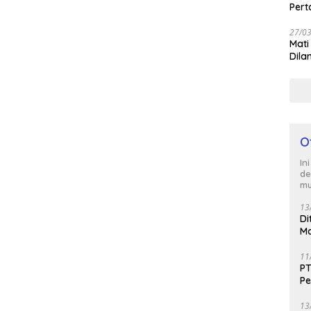
Per
27/0
Mati
Dila
O
In
de
mu
13
Di
Ma
M
11
PT
Pe
J
13