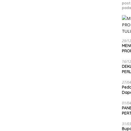
post
pada
29/1
MEN
PRO
16/1
DEK
PER
27/0
Peda
Dapa
01/0
PANE
PER
SEN
31/0
Bup