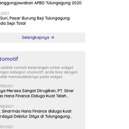
tanggungjawaban APBD Tulungagung 2020
3/2021
 Suri, Pasar Burung Beji Tulungagung
nda Sepi Total
Selengkapnya
tomotif
i adalah contoh keterangan untuk widget
ngan kategori otomotif, anda bisa dengan
dah memasukkannya pada widget.
/08/2021
tya Merasa Sangat Dirugikan, PT. Sinar
s Hana Finance Diduga Kuat Telah
enipunya
/08/2021
. Sinarmas Hana Finance diduga kuat
rdayai Debitur Ditya di Tulungagung
awa Timur
/07/2021