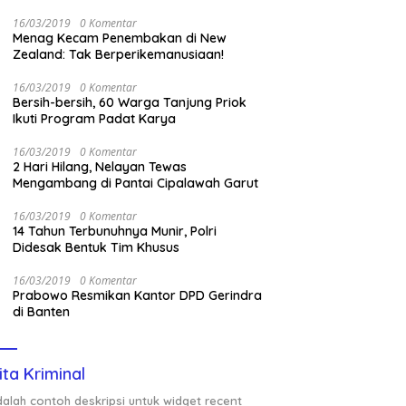
Nasional Saat Panen
16/03/2019
0 Komentar
Menag Kecam Penembakan di New
Zealand: Tak Berperikemanusiaan!
16/03/2019
0 Komentar
Bersih-bersih, 60 Warga Tanjung Priok
Ikuti Program Padat Karya
16/03/2019
0 Komentar
2 Hari Hilang, Nelayan Tewas
Mengambang di Pantai Cipalawah Garut
16/03/2019
0 Komentar
14 Tahun Terbunuhnya Munir, Polri
Didesak Bentuk Tim Khusus
16/03/2019
0 Komentar
Prabowo Resmikan Kantor DPD Gerindra
di Banten
ita Kriminal
adalah contoh deskripsi untuk widget recent