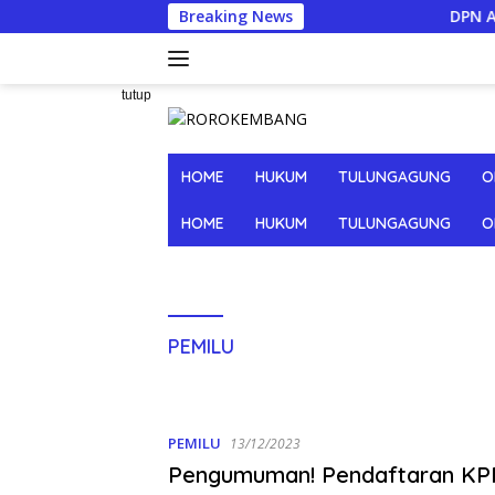
Langsung
Breaking News
DPN APTI Minta 
ke
konten
tutup
HOME
HUKUM
TULUNGAGUNG
O
HOME
HUKUM
TULUNGAGUNG
O
PEMILU
PEMILU
13/12/2023
Pengumuman! Pendaftaran K