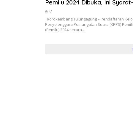
Pemilu 2024 Dibuka, Ini Syarat
Jadwalnya
KPU
Rorokembang Tulungagung – Pendaftaran Kel
Penyelenggara Pemungutan Suara (KPPS) Pemi
(Pemilu) 2024 secara…