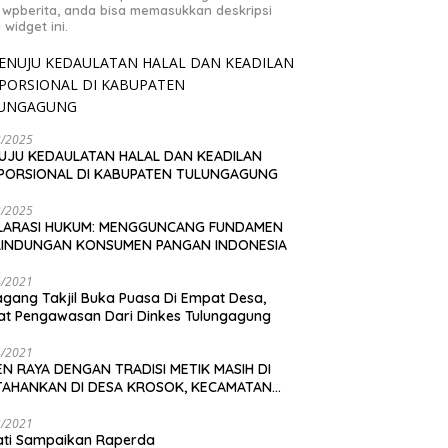
 wpberita, anda bisa memasukkan deskripsi
 widget ini.
2/2025
UJU KEDAULATAN HALAL DAN KEADILAN
PORSIONAL DI KABUPATEN TULUNGAGUNG
2/2025
LARASI HUKUM: MENGGUNCANG FUNDAMEN
LINDUNGAN KONSUMEN PANGAN INDONESIA
4/2021
gang Takjil Buka Puasa Di Empat Desa,
t Pengawasan Dari Dinkes Tulungagung
4/2021
N RAYA DENGAN TRADISI METIK MASIH DI
TAHANKAN DI DESA KROSOK, KECAMATAN
DANG
3/2021
ati Sampaikan Raperda