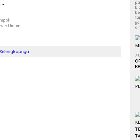
-
pa
bi
be
ta
ompok
ya
lihan Umum
di
Selengkapnya
25
OP
KE