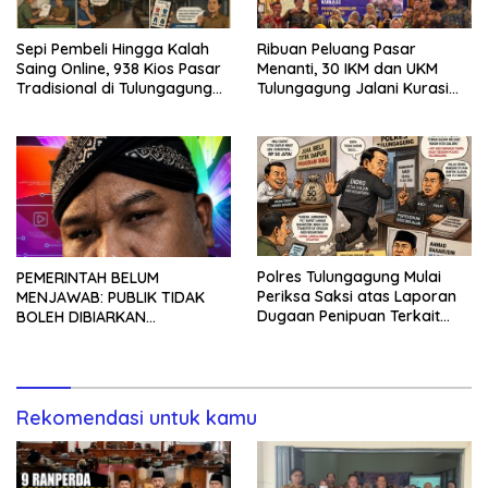
Sepi Pembeli Hingga Kalah
Ribuan Peluang Pasar
Saing Online, 938 Kios Pasar
Menanti, 30 IKM dan UKM
Tradisional di Tulungagung
Tulungagung Jalani Kurasi
Mangkrak dan Ditegur
Promosi Dagang Jawa Timur
Disperindag
Polres Tulungagung Mulai
PEMERINTAH BELUM
Periksa Saksi atas Laporan
MENJAWAB: PUBLIK TIDAK
Dugaan Penipuan Terkait
BOLEH DIBIARKAN
Program MBG
MENUNGGU TANPA
KEPASTIAN
Rekomendasi untuk kamu