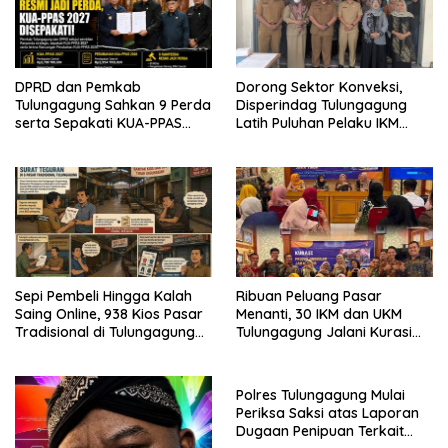
DPRD dan Pemkab
Dorong Sektor Konveksi,
Tulungagung Sahkan 9 Perda
Disperindag Tulungagung
serta Sepakati KUA-PPAS
Latih Puluhan Pelaku IKM
2027
Menjahit Vest
Sepi Pembeli Hingga Kalah
Ribuan Peluang Pasar
Saing Online, 938 Kios Pasar
Menanti, 30 IKM dan UKM
Tradisional di Tulungagung
Tulungagung Jalani Kurasi
Mangkrak dan Ditegur
Promosi Dagang Jawa Timur
Disperindag
Polres Tulungagung Mulai
Periksa Saksi atas Laporan
Dugaan Penipuan Terkait