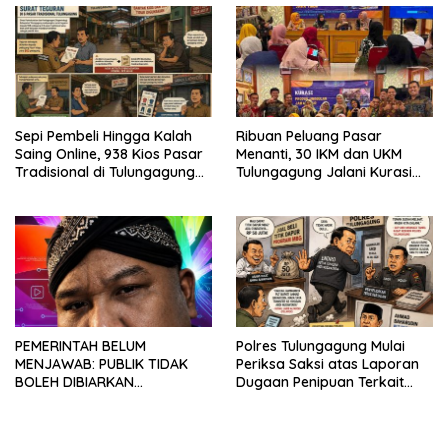
Sepi Pembeli Hingga Kalah
Ribuan Peluang Pasar
Saing Online, 938 Kios Pasar
Menanti, 30 IKM dan UKM
Tradisional di Tulungagung
Tulungagung Jalani Kurasi
Mangkrak dan Ditegur
Promosi Dagang Jawa Timur
Disperindag
PEMERINTAH BELUM
Polres Tulungagung Mulai
MENJAWAB: PUBLIK TIDAK
Periksa Saksi atas Laporan
BOLEH DIBIARKAN
Dugaan Penipuan Terkait
MENUNGGU TANPA
Program MBG
KEPASTIAN