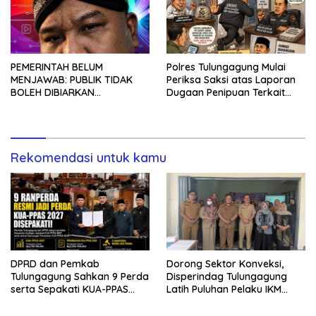
PEMERINTAH BELUM
Polres Tulungagung Mulai
MENJAWAB: PUBLIK TIDAK
Periksa Saksi atas Laporan
BOLEH DIBIARKAN
Dugaan Penipuan Terkait
MENUNGGU TANPA
Program MBG
KEPASTIAN
Rekomendasi untuk kamu
DPRD dan Pemkab
Dorong Sektor Konveksi,
Tulungagung Sahkan 9 Perda
Disperindag Tulungagung
serta Sepakati KUA-PPAS
Latih Puluhan Pelaku IKM
2027
Menjahit Vest