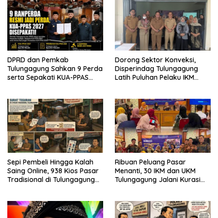
DPRD dan Pemkab
Dorong Sektor Konveksi,
Tulungagung Sahkan 9 Perda
Disperindag Tulungagung
serta Sepakati KUA-PPAS
Latih Puluhan Pelaku IKM
2027
Menjahit Vest
Sepi Pembeli Hingga Kalah
Ribuan Peluang Pasar
Saing Online, 938 Kios Pasar
Menanti, 30 IKM dan UKM
Tradisional di Tulungagung
Tulungagung Jalani Kurasi
Mangkrak dan Ditegur
Promosi Dagang Jawa Timur
Disperindag