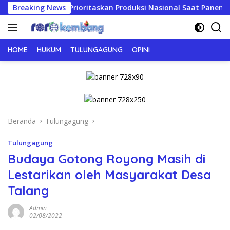
Langsung
bakau, Prioritaskan Produksi Nasional Saat Panen
Breaking News
JE
ke
konten
HOME
HUKUM
TULUNGAGUNG
OPINI
Beranda
Tulungagung
Tulungagung
Budaya Gotong Royong Masih di
Lestarikan oleh Masyarakat Desa
Talang
Admin
02/08/2022