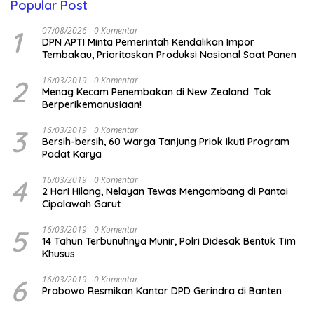
Popular Post
1
07/08/2026
0 Komentar
DPN APTI Minta Pemerintah Kendalikan Impor
Tembakau, Prioritaskan Produksi Nasional Saat Panen
2
16/03/2019
0 Komentar
Menag Kecam Penembakan di New Zealand: Tak
Berperikemanusiaan!
3
16/03/2019
0 Komentar
Bersih-bersih, 60 Warga Tanjung Priok Ikuti Program
Padat Karya
4
16/03/2019
0 Komentar
2 Hari Hilang, Nelayan Tewas Mengambang di Pantai
Cipalawah Garut
5
16/03/2019
0 Komentar
14 Tahun Terbunuhnya Munir, Polri Didesak Bentuk Tim
Khusus
6
16/03/2019
0 Komentar
Prabowo Resmikan Kantor DPD Gerindra di Banten