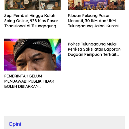
Sepi Pembeli Hingga Kalah
Ribuan Peluang Pasar
Saing Online, 938 Kios Pasar
Menanti, 30 IKM dan UKM
Tradisional di Tulungagung
Tulungagung Jalani Kurasi
Mangkrak dan Ditegur
Promosi Dagang Jawa Timur
Disperindag
Polres Tulungagung Mulai
Periksa Saksi atas Laporan
Dugaan Penipuan Terkait
Program MBG
PEMERINTAH BELUM
MENJAWAB: PUBLIK TIDAK
BOLEH DIBIARKAN
MENUNGGU TANPA
KEPASTIAN
Opini