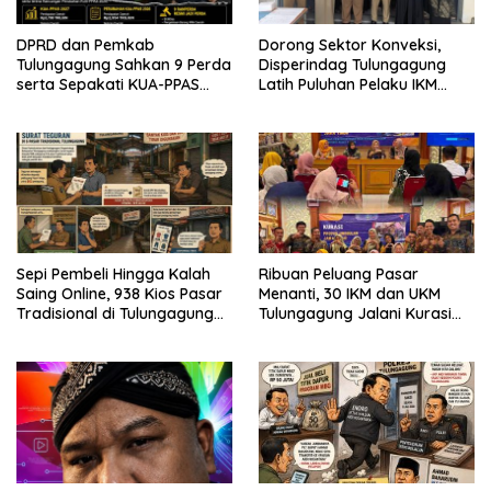
DPRD dan Pemkab
Dorong Sektor Konveksi,
Tulungagung Sahkan 9 Perda
Disperindag Tulungagung
serta Sepakati KUA-PPAS
Latih Puluhan Pelaku IKM
2027
Menjahit Vest
Sepi Pembeli Hingga Kalah
Ribuan Peluang Pasar
Saing Online, 938 Kios Pasar
Menanti, 30 IKM dan UKM
Tradisional di Tulungagung
Tulungagung Jalani Kurasi
Mangkrak dan Ditegur
Promosi Dagang Jawa Timur
Disperindag