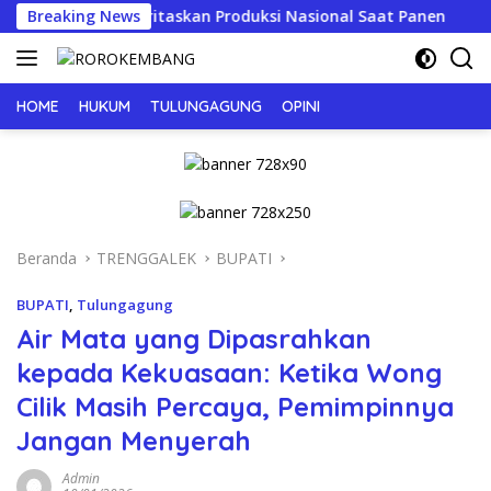
Langsung
Prioritaskan Produksi Nasional Saat Panen
Breaking News
JERIT PILU
ke
konten
HOME
HUKUM
TULUNGAGUNG
OPINI
Beranda
TRENGGALEK
BUPATI
BUPATI
,
Tulungagung
Air Mata yang Dipasrahkan
kepada Kekuasaan: Ketika Wong
Cilik Masih Percaya, Pemimpinnya
Jangan Menyerah
Admin