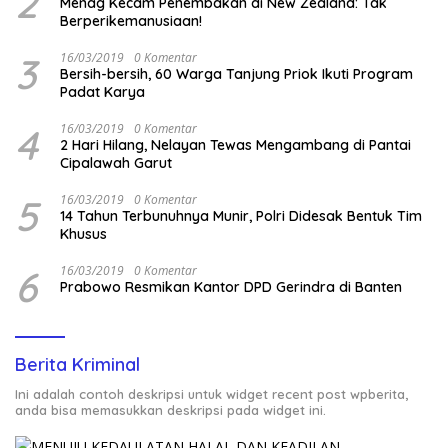
2
Menag Kecam Penembakan di New Zealand: Tak
Berperikemanusiaan!
3
16/03/2019
0 Komentar
Bersih-bersih, 60 Warga Tanjung Priok Ikuti Program
Padat Karya
4
16/03/2019
0 Komentar
2 Hari Hilang, Nelayan Tewas Mengambang di Pantai
Cipalawah Garut
5
16/03/2019
0 Komentar
14 Tahun Terbunuhnya Munir, Polri Didesak Bentuk Tim
Khusus
6
16/03/2019
0 Komentar
Prabowo Resmikan Kantor DPD Gerindra di Banten
Berita Kriminal
Ini adalah contoh deskripsi untuk widget recent post wpberita,
anda bisa memasukkan deskripsi pada widget ini.