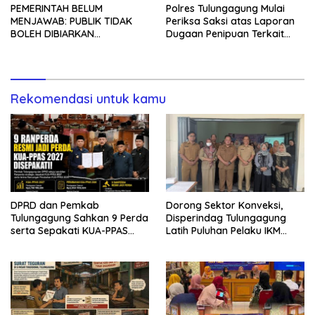
Polres Tulungagung Mulai
PEMERINTAH BELUM
Periksa Saksi atas Laporan
MENJAWAB: PUBLIK TIDAK
Dugaan Penipuan Terkait
BOLEH DIBIARKAN
Program MBG
MENUNGGU TANPA
KEPASTIAN
Rekomendasi untuk kamu
DPRD dan Pemkab
Dorong Sektor Konveksi,
Tulungagung Sahkan 9 Perda
Disperindag Tulungagung
serta Sepakati KUA-PPAS
Latih Puluhan Pelaku IKM
2027
Menjahit Vest