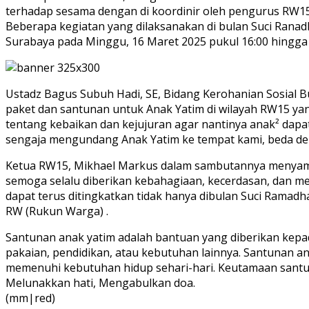
terhadap sesama dengan di koordinir oleh pengurus RW15
Beberapa kegiatan yang dilaksanakan di bulan Suci Ranad
Surabaya pada Minggu, 16 Maret 2025 pukul 16:00 hingg
Ustadz Bagus Subuh Hadi, SE, Bidang Kerohanian Sosial
paket dan santunan untuk Anak Yatim di wilayah RW15 y
tentang kebaikan dan kejujuran agar nantinya anak² dapat
sengaja mengundang Anak Yatim ke tempat kami, beda d
Ketua RW15, Mikhael Markus dalam sambutannya menyampa
semoga selalu diberikan kebahagiaan, kecerdasan, dan me
dapat terus ditingkatkan tidak hanya dibulan Suci Ramad
RW (Rukun Warga) .
Santunan anak yatim adalah bantuan yang diberikan kepa
pakaian, pendidikan, atau kebutuhan lainnya. Santunan 
memenuhi kebutuhan hidup sehari-hari. Keutamaan santu
Melunakkan hati, Mengabulkan doa.
(mm|red)