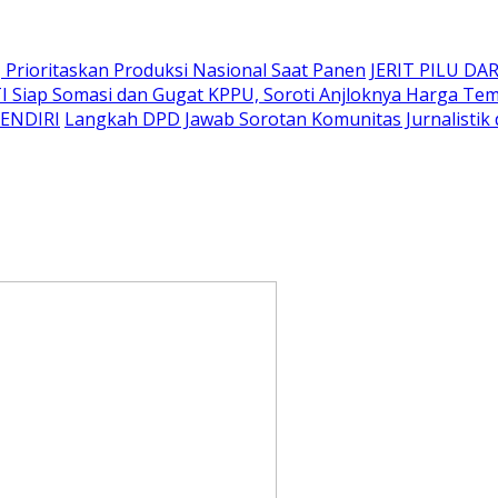
Prioritaskan Produksi Nasional Saat Panen
JERIT PILU DAR
I Siap Somasi dan Gugat KPPU, Soroti Anjloknya Harga T
SENDIRI
Langkah DPD Jawab Sorotan Komunitas Jurnalistik 