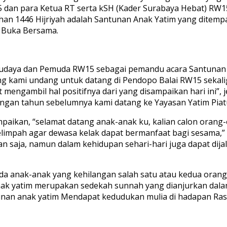
 dan para Ketua RT serta kSH (Kader Surabaya Hebat) RW1
han 1446 Hijriyah adalah Santunan Anak Yatim yang ditempa
a Buka Bersama.
 Budaya dan Pemuda RW15 sebagai pemandu acara Santunan 
ang kami undang untuk datang di Pendopo Balai RW15 seka
 mengambil hal positifnya dari yang disampaikan hari ini”,
engan tahun sebelumnya kami datang ke Yayasan Yatim Pi
ikan, “selamat datang anak-anak ku, kalian calon orang
limpah agar dewasa kelak dapat bermanfaat bagi sesama,” 
han saja, namun dalam kehidupan sehari-hari juga dapat d
da anak-anak yang kehilangan salah satu atau kedua oran
anak yatim merupakan sedekah sunnah yang dianjurkan dala
nan anak yatim Mendapat kedudukan mulia di hadapan Rasu