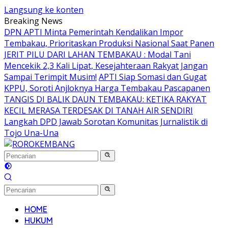
Langsung ke konten
Breaking News
DPN APTI Minta Pemerintah Kendalikan Impor
Tembakau, Prioritaskan Produksi Nasional Saat Panen
JERIT PILU DARI LAHAN TEMBAKAU ​: Modal Tani
Mencekik 2,3 Kali Lipat, Kesejahteraan Rakyat Jangan
Sampai Terimpit Musim!
APTI Siap Somasi dan Gugat
KPPU, Soroti Anjloknya Harga Tembakau Pascapanen
TANGIS DI BALIK DAUN TEMBAKAU: KETIKA RAKYAT
KECIL MERASA TERDESAK DI TANAH AIR SENDIRI
Langkah DPD Jawab Sorotan Komunitas Jurnalistik di
Tojo Una-Una
HOME
HUKUM