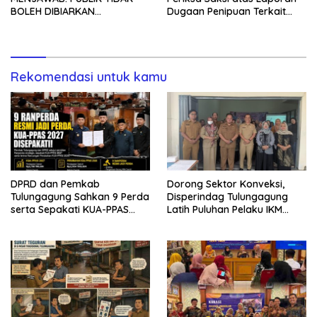
BOLEH DIBIARKAN
Dugaan Penipuan Terkait
MENUNGGU TANPA
Program MBG
KEPASTIAN
Rekomendasi untuk kamu
DPRD dan Pemkab
Dorong Sektor Konveksi,
Tulungagung Sahkan 9 Perda
Disperindag Tulungagung
serta Sepakati KUA-PPAS
Latih Puluhan Pelaku IKM
2027
Menjahit Vest