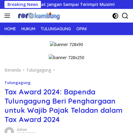
Langsung
 Rakyat Jangan Sampai Terimpit Musim!
Breaking News
APTI Siap Soma
ke
konten
HOME
HUKUM
TULUNGAGUNG
OPINI
Beranda
Tulungagung
Tulungagung
Tax Award 2024: Bapenda
Tulungagung Beri Penghargaan
untuk Wajib Pajak Teladan dalam
Tax Award 2024
Admin