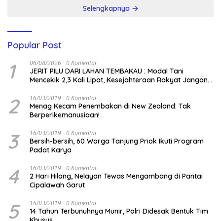
Selengkapnya
Popular Post
1
06/08/2026
0 Komentar
JERIT PILU DARI LAHAN TEMBAKAU ​: Modal Tani
Mencekik 2,3 Kali Lipat, Kesejahteraan Rakyat Jangan
Sampai Terimpit Musim!
2
16/03/2019
0 Komentar
Menag Kecam Penembakan di New Zealand: Tak
Berperikemanusiaan!
3
16/03/2019
0 Komentar
Bersih-bersih, 60 Warga Tanjung Priok Ikuti Program
Padat Karya
4
16/03/2019
0 Komentar
2 Hari Hilang, Nelayan Tewas Mengambang di Pantai
Cipalawah Garut
5
16/03/2019
0 Komentar
14 Tahun Terbunuhnya Munir, Polri Didesak Bentuk Tim
Khusus