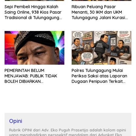
Sepi Pembeli Hingga Kalah
Ribuan Peluang Pasar
Saing Online, 938 Kios Pasar
Menanti, 30 IKM dan UKM
Tradisional di Tulungagung
Tulungagung Jalani Kurasi
Mangkrak dan Ditegur
Promosi Dagang Jawa Timur
Disperindag
PEMERINTAH BELUM
Polres Tulungagung Mulai
MENJAWAB: PUBLIK TIDAK
Periksa Saksi atas Laporan
BOLEH DIBIARKAN
Dugaan Penipuan Terkait
MENUNGGU TANPA
Program MBG
KEPASTIAN
Opini
Rubrik OPINI dari Adv. Eko Puguh Prasetijo adalah kolom opini
yang menghadirkan perspektif mendalam dari Advokat Eko