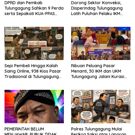
DPRD dan Pemkab
Dorong Sektor Konveksi,
Tulungagung Sahkan 9 Perda
Disperindag Tulungagung
serta Sepakati KUA-PPAS
Latih Puluhan Pelaku IKM
2027
Menjahit Vest
Sepi Pembeli Hingga Kalah
Ribuan Peluang Pasar
Saing Online, 938 Kios Pasar
Menanti, 30 IKM dan UKM
Tradisional di Tulungagung
Tulungagung Jalani Kurasi
Mangkrak dan Ditegur
Promosi Dagang Jawa Timur
Disperindag
PEMERINTAH BELUM
Polres Tulungagung Mulai
MENJAWAB: PUBLIK TIDAK
Periksa Saksi atas Laporan