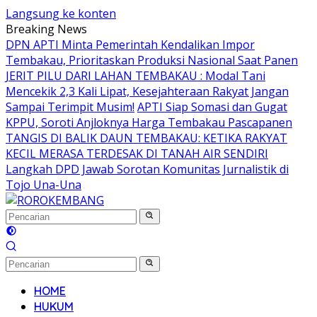
Langsung ke konten
Breaking News
DPN APTI Minta Pemerintah Kendalikan Impor
Tembakau, Prioritaskan Produksi Nasional Saat Panen
JERIT PILU DARI LAHAN TEMBAKAU ​: Modal Tani
Mencekik 2,3 Kali Lipat, Kesejahteraan Rakyat Jangan
Sampai Terimpit Musim!
APTI Siap Somasi dan Gugat
KPPU, Soroti Anjloknya Harga Tembakau Pascapanen
TANGIS DI BALIK DAUN TEMBAKAU: KETIKA RAKYAT
KECIL MERASA TERDESAK DI TANAH AIR SENDIRI
Langkah DPD Jawab Sorotan Komunitas Jurnalistik di
Tojo Una-Una
HOME
HUKUM