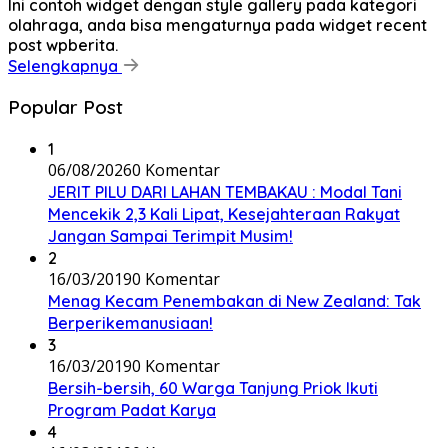
Ini contoh widget dengan style gallery pada kategori
olahraga, anda bisa mengaturnya pada widget recent
post wpberita.
Selengkapnya
Popular Post
1
06/08/2026
0 Komentar
JERIT PILU DARI LAHAN TEMBAKAU ​: Modal Tani
Mencekik 2,3 Kali Lipat, Kesejahteraan Rakyat
Jangan Sampai Terimpit Musim!
2
16/03/2019
0 Komentar
Menag Kecam Penembakan di New Zealand: Tak
Berperikemanusiaan!
3
16/03/2019
0 Komentar
Bersih-bersih, 60 Warga Tanjung Priok Ikuti
Program Padat Karya
4