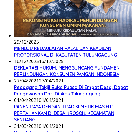
29/12/2025
MENUJU KEDAULATAN HALAL DAN KEADILAN
PROPORSIONAL DI KABUPATEN TULUNGAGUNG
16/12/2025
16/12/2025
DEKLARASI HUKUM: MENGGUNCANG FUNDAMEN
PERLINDUNGAN KONSUMEN PANGAN INDONESIA
27/04/2021
27/04/2021
Pedagang Takjil Buka Puasa Di Empat Desa, Dapat
Pengawasan Dari Dinkes Tulungagung
01/04/2021
01/04/2021
PANEN RAYA DENGAN TRADISI METIK MASIH DI
PERTAHANKAN DI DESA KROSOK, KECAMATAN
SENDANG
31/03/2021
01/04/2021