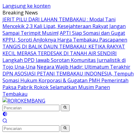
Langsung ke konten
Breaking News
JERIT PILU DARI LAHAN TEMBAKAU ​: Modal Tani
Mencekik 2,3 Kali Lipat, Kesejahteraan Rakyat Jangan
Sampai Terimpit Musim!
APTI Siap Somasi dan Gugat
KPPU, Soroti Anjloknya Harga Tembakau Pascapanen
TANGIS DI BALIK DAUN TEMBAKAU: KETIKA RAKYAT
KECIL MERASA TERDESAK DI TANAH AIR SENDIRI
Langkah DPD Jawab Sorotan Komunitas Jurnalistik di
Tojo Una-Una
Negara Wajib Hadir: Ultimatum Terakhir
DPN ASOSIASI PETANI TEMBAKAU INDONESIA, Tempuh
Somasi Hukum Korporasi & Gugatan PMH Pemerintah
Paksa Pabrik Rokok Selamatkan Musim Panen
Tembakau