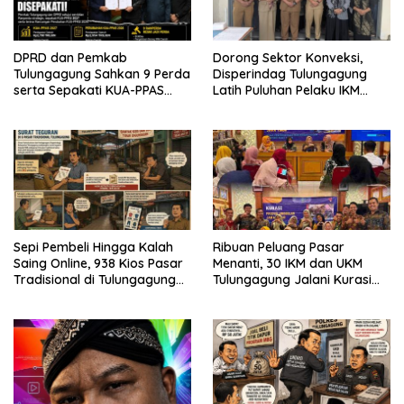
DPRD dan Pemkab
Dorong Sektor Konveksi,
Tulungagung Sahkan 9 Perda
Disperindag Tulungagung
serta Sepakati KUA-PPAS
Latih Puluhan Pelaku IKM
2027
Menjahit Vest
Sepi Pembeli Hingga Kalah
Ribuan Peluang Pasar
Saing Online, 938 Kios Pasar
Menanti, 30 IKM dan UKM
Tradisional di Tulungagung
Tulungagung Jalani Kurasi
Mangkrak dan Ditegur
Promosi Dagang Jawa Timur
Disperindag