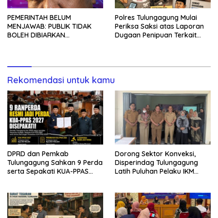
PEMERINTAH BELUM
Polres Tulungagung Mulai
MENJAWAB: PUBLIK TIDAK
Periksa Saksi atas Laporan
BOLEH DIBIARKAN
Dugaan Penipuan Terkait
MENUNGGU TANPA
Program MBG
KEPASTIAN
Rekomendasi untuk kamu
DPRD dan Pemkab
Dorong Sektor Konveksi,
Tulungagung Sahkan 9 Perda
Disperindag Tulungagung
serta Sepakati KUA-PPAS
Latih Puluhan Pelaku IKM
2027
Menjahit Vest