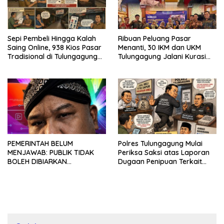
Sepi Pembeli Hingga Kalah
Ribuan Peluang Pasar
Saing Online, 938 Kios Pasar
Menanti, 30 IKM dan UKM
Tradisional di Tulungagung
Tulungagung Jalani Kurasi
Mangkrak dan Ditegur
Promosi Dagang Jawa Timur
Disperindag
PEMERINTAH BELUM
Polres Tulungagung Mulai
MENJAWAB: PUBLIK TIDAK
Periksa Saksi atas Laporan
BOLEH DIBIARKAN
Dugaan Penipuan Terkait
MENUNGGU TANPA
Program MBG
KEPASTIAN