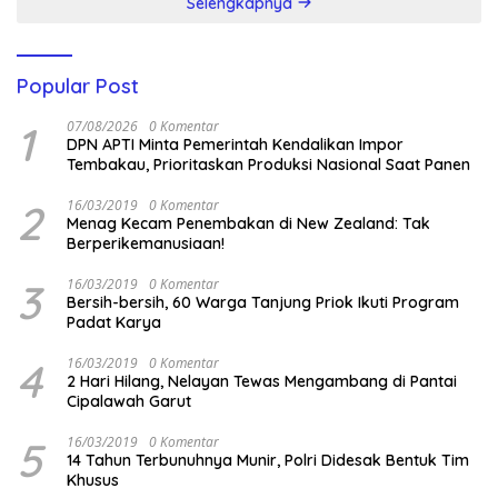
Selengkapnya
Popular Post
1
07/08/2026
0 Komentar
DPN APTI Minta Pemerintah Kendalikan Impor
Tembakau, Prioritaskan Produksi Nasional Saat Panen
2
16/03/2019
0 Komentar
Menag Kecam Penembakan di New Zealand: Tak
Berperikemanusiaan!
3
16/03/2019
0 Komentar
Bersih-bersih, 60 Warga Tanjung Priok Ikuti Program
Padat Karya
4
16/03/2019
0 Komentar
2 Hari Hilang, Nelayan Tewas Mengambang di Pantai
Cipalawah Garut
5
16/03/2019
0 Komentar
14 Tahun Terbunuhnya Munir, Polri Didesak Bentuk Tim
Khusus