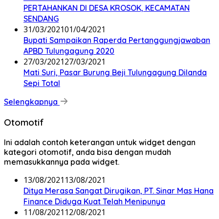
PERTAHANKAN DI DESA KROSOK, KECAMATAN
SENDANG
31/03/2021
01/04/2021
Bupati Sampaikan Raperda Pertanggungjawaban
APBD Tulungagung 2020
27/03/2021
27/03/2021
Mati Suri, Pasar Burung Beji Tulungagung Dilanda
Sepi Total
Selengkapnya
Otomotif
Ini adalah contoh keterangan untuk widget dengan
kategori otomotif, anda bisa dengan mudah
memasukkannya pada widget.
13/08/2021
13/08/2021
Ditya Merasa Sangat Dirugikan, PT. Sinar Mas Hana
Finance Diduga Kuat Telah Menipunya
11/08/2021
12/08/2021