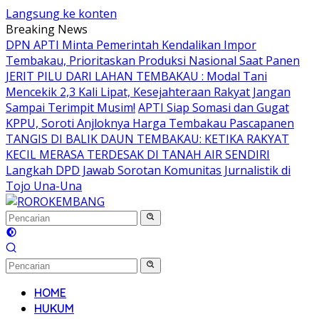
Langsung ke konten
Breaking News
DPN APTI Minta Pemerintah Kendalikan Impor
Tembakau, Prioritaskan Produksi Nasional Saat Panen
JERIT PILU DARI LAHAN TEMBAKAU ​: Modal Tani
Mencekik 2,3 Kali Lipat, Kesejahteraan Rakyat Jangan
Sampai Terimpit Musim!
APTI Siap Somasi dan Gugat
KPPU, Soroti Anjloknya Harga Tembakau Pascapanen
TANGIS DI BALIK DAUN TEMBAKAU: KETIKA RAKYAT
KECIL MERASA TERDESAK DI TANAH AIR SENDIRI
Langkah DPD Jawab Sorotan Komunitas Jurnalistik di
Tojo Una-Una
HOME
HUKUM