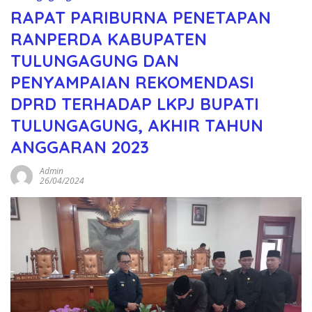
RAPAT PARIBURNA PENETAPAN
RANPERDA KABUPATEN
TULUNGAGUNG DAN
PENYAMPAIAN REKOMENDASI
DPRD TERHADAP LKPJ BUPATI
TULUNGAGUNG, AKHIR TAHUN
ANGGARAN 2023
Admin
26/04/2024