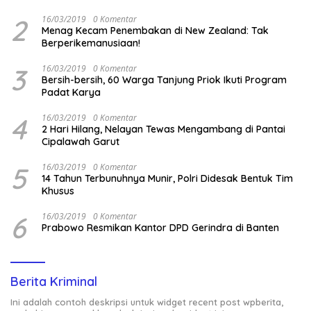
2
16/03/2019
0 Komentar
Menag Kecam Penembakan di New Zealand: Tak
Berperikemanusiaan!
3
16/03/2019
0 Komentar
Bersih-bersih, 60 Warga Tanjung Priok Ikuti Program
Padat Karya
4
16/03/2019
0 Komentar
2 Hari Hilang, Nelayan Tewas Mengambang di Pantai
Cipalawah Garut
5
16/03/2019
0 Komentar
14 Tahun Terbunuhnya Munir, Polri Didesak Bentuk Tim
Khusus
6
16/03/2019
0 Komentar
Prabowo Resmikan Kantor DPD Gerindra di Banten
Berita Kriminal
Ini adalah contoh deskripsi untuk widget recent post wpberita,