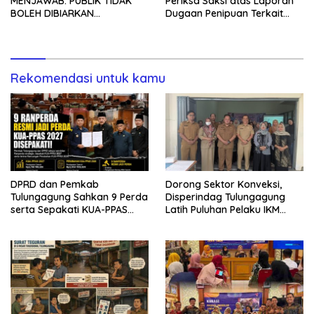
Periksa Saksi atas Laporan
MENJAWAB: PUBLIK TIDAK
Dugaan Penipuan Terkait
BOLEH DIBIARKAN
Program MBG
MENUNGGU TANPA
KEPASTIAN
Rekomendasi untuk kamu
DPRD dan Pemkab
Dorong Sektor Konveksi,
Tulungagung Sahkan 9 Perda
Disperindag Tulungagung
serta Sepakati KUA-PPAS
Latih Puluhan Pelaku IKM
2027
Menjahit Vest