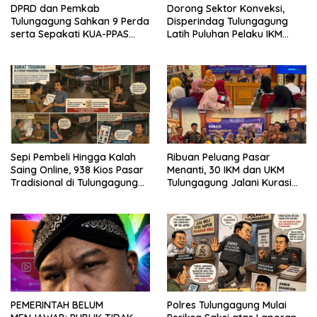
DPRD dan Pemkab
Dorong Sektor Konveksi,
Tulungagung Sahkan 9 Perda
Disperindag Tulungagung
serta Sepakati KUA-PPAS
Latih Puluhan Pelaku IKM
2027
Menjahit Vest
Sepi Pembeli Hingga Kalah
Ribuan Peluang Pasar
Saing Online, 938 Kios Pasar
Menanti, 30 IKM dan UKM
Tradisional di Tulungagung
Tulungagung Jalani Kurasi
Mangkrak dan Ditegur
Promosi Dagang Jawa Timur
Disperindag
Polres Tulungagung Mulai
PEMERINTAH BELUM