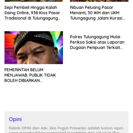
Sepi Pembeli Hingga Kalah
Ribuan Peluang Pasar
Saing Online, 938 Kios Pasar
Menanti, 30 IKM dan UKM
Tradisional di Tulungagung
Tulungagung Jalani Kurasi
Mangkrak dan Ditegur
Promosi Dagang Jawa Timur
Disperindag
Polres Tulungagung Mulai
Periksa Saksi atas Laporan
Dugaan Penipuan Terkait
Program MBG
PEMERINTAH BELUM
MENJAWAB: PUBLIK TIDAK
BOLEH DIBIARKAN
MENUNGGU TANPA
KEPASTIAN
Opini
Rubrik OPINI dari Adv. Eko Puguh Prasetijo adalah kolom opini
yang menghadirkan perspektif mendalam dari Advokat Eko