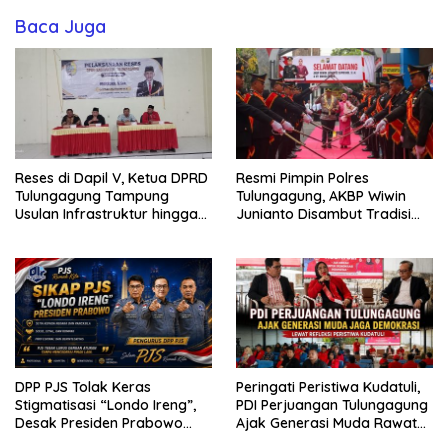
Baca Juga
Reses di Dapil V, Ketua DPRD
Resmi Pimpin Polres
Tulungagung Tampung
Tulungagung, AKBP Wiwin
Usulan Infrastruktur hingga
Junianto Disambut Tradisi
Ekonomi
Pedang Pora
DPP PJS Tolak Keras
Peringati Peristiwa Kudatuli,
Stigmatisasi “Londo Ireng”,
PDI Perjuangan Tulungagung
Desak Presiden Prabowo
Ajak Generasi Muda Rawat
Cabut Pernyataan dan Minta
Demokrasi