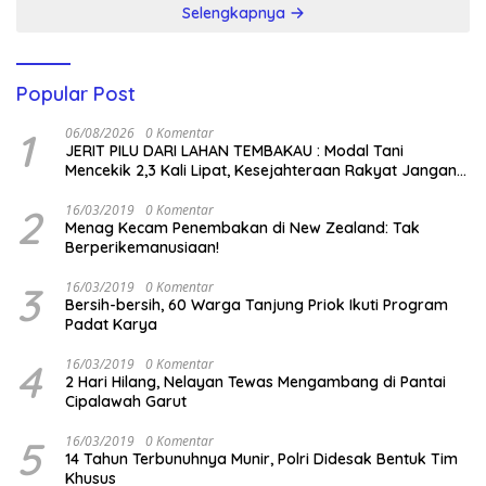
Selengkapnya
Popular Post
1
06/08/2026
0 Komentar
JERIT PILU DARI LAHAN TEMBAKAU ​: Modal Tani
Mencekik 2,3 Kali Lipat, Kesejahteraan Rakyat Jangan
Sampai Terimpit Musim!
2
16/03/2019
0 Komentar
Menag Kecam Penembakan di New Zealand: Tak
Berperikemanusiaan!
3
16/03/2019
0 Komentar
Bersih-bersih, 60 Warga Tanjung Priok Ikuti Program
Padat Karya
4
16/03/2019
0 Komentar
2 Hari Hilang, Nelayan Tewas Mengambang di Pantai
Cipalawah Garut
5
16/03/2019
0 Komentar
14 Tahun Terbunuhnya Munir, Polri Didesak Bentuk Tim
Khusus