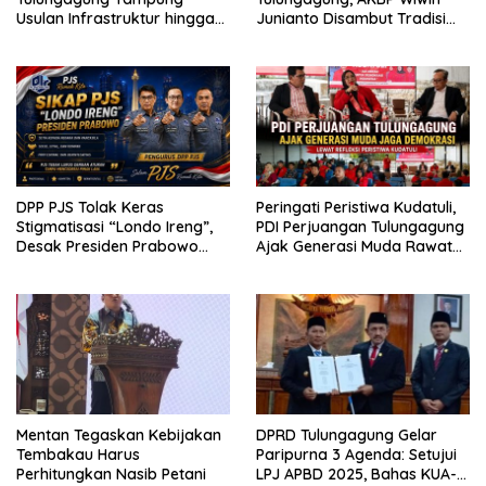
Usulan Infrastruktur hingga
Junianto Disambut Tradisi
Ekonomi
Pedang Pora
DPP PJS Tolak Keras
Peringati Peristiwa Kudatuli,
Stigmatisasi “Londo Ireng”,
PDI Perjuangan Tulungagung
Desak Presiden Prabowo
Ajak Generasi Muda Rawat
Cabut Pernyataan dan Minta
Demokrasi
Maaf*
Mentan Tegaskan Kebijakan
DPRD Tulungagung Gelar
Tembakau Harus
Paripurna 3 Agenda: Setujui
Perhitungkan Nasib Petani
LPJ APBD 2025, Bahas KUA-