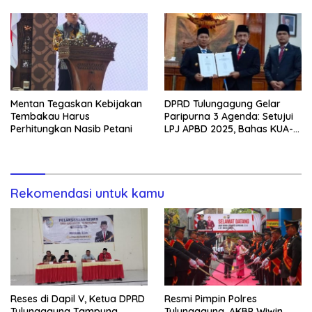
Maaf*
Mentan Tegaskan Kebijakan
DPRD Tulungagung Gelar
Tembakau Harus
Paripurna 3 Agenda: Setujui
Perhitungkan Nasib Petani
LPJ APBD 2025, Bahas KUA-
PPAS 2027, dan Lantik PAW
Rekomendasi untuk kamu
Reses di Dapil V, Ketua DPRD
Resmi Pimpin Polres
Tulungagung Tampung
Tulungagung, AKBP Wiwin