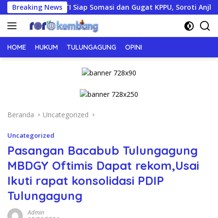
Langsung
Breaking News
APTI Siap Somasi dan Gugat KPPU, Soroti Anjloknya Har
ke
konten
HOME
HUKUM
TULUNGAGUNG
OPINI
Beranda
Uncategorized
Uncategorized
Pasangan Bacabub Tulungagung
MBDGY Oftimis Dapat rekom,Usai
Ikuti rapat konsolidasi PDIP
Tulungagung
Admin