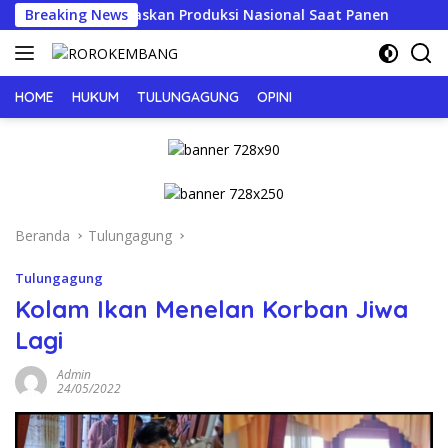
Langsung
rioritaskan Produksi Nasional Saat Panen
Breaking News
JERIT PILU 
ke
konten
HOME
HUKUM
TULUNGAGUNG
OPINI
Beranda
Tulungagung
Tulungagung
Kolam Ikan Menelan Korban Jiwa
Lagi
Admin
24/05/2022