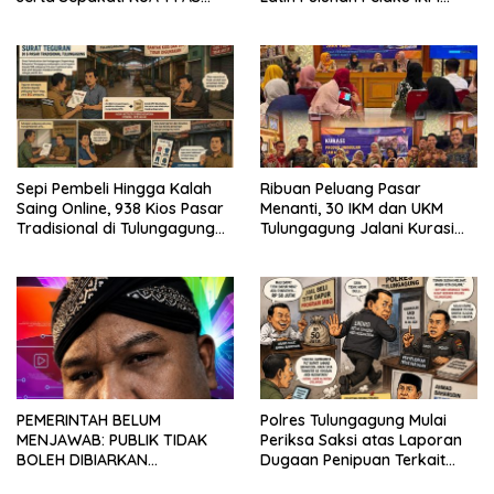
2027
Menjahit Vest
Sepi Pembeli Hingga Kalah
Ribuan Peluang Pasar
Saing Online, 938 Kios Pasar
Menanti, 30 IKM dan UKM
Tradisional di Tulungagung
Tulungagung Jalani Kurasi
Mangkrak dan Ditegur
Promosi Dagang Jawa Timur
Disperindag
PEMERINTAH BELUM
Polres Tulungagung Mulai
MENJAWAB: PUBLIK TIDAK
Periksa Saksi atas Laporan
BOLEH DIBIARKAN
Dugaan Penipuan Terkait
MENUNGGU TANPA
Program MBG