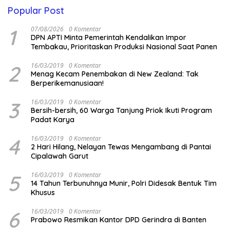
Popular Post
1
07/08/2026
0 Komentar
DPN APTI Minta Pemerintah Kendalikan Impor
Tembakau, Prioritaskan Produksi Nasional Saat Panen
2
16/03/2019
0 Komentar
Menag Kecam Penembakan di New Zealand: Tak
Berperikemanusiaan!
3
16/03/2019
0 Komentar
Bersih-bersih, 60 Warga Tanjung Priok Ikuti Program
Padat Karya
4
16/03/2019
0 Komentar
2 Hari Hilang, Nelayan Tewas Mengambang di Pantai
Cipalawah Garut
5
16/03/2019
0 Komentar
14 Tahun Terbunuhnya Munir, Polri Didesak Bentuk Tim
Khusus
6
16/03/2019
0 Komentar
Prabowo Resmikan Kantor DPD Gerindra di Banten