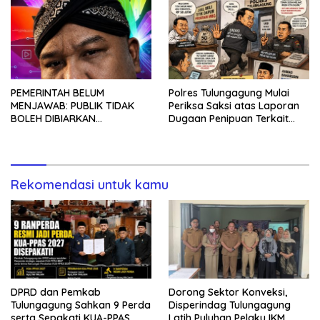
PEMERINTAH BELUM
Polres Tulungagung Mulai
MENJAWAB: PUBLIK TIDAK
Periksa Saksi atas Laporan
BOLEH DIBIARKAN
Dugaan Penipuan Terkait
MENUNGGU TANPA
Program MBG
KEPASTIAN
Rekomendasi untuk kamu
DPRD dan Pemkab
Dorong Sektor Konveksi,
Tulungagung Sahkan 9 Perda
Disperindag Tulungagung
serta Sepakati KUA-PPAS
Latih Puluhan Pelaku IKM