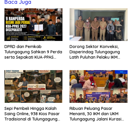
Baca Juga
DPRD dan Pemkab
Dorong Sektor Konveksi,
Tulungagung Sahkan 9 Perda
Disperindag Tulungagung
serta Sepakati KUA-PPAS
Latih Puluhan Pelaku IKM
2027
Menjahit Vest
Sepi Pembeli Hingga Kalah
Ribuan Peluang Pasar
Saing Online, 938 Kios Pasar
Menanti, 30 IKM dan UKM
Tradisional di Tulungagung
Tulungagung Jalani Kurasi
Mangkrak dan Ditegur
Promosi Dagang Jawa Timur
Disperindag