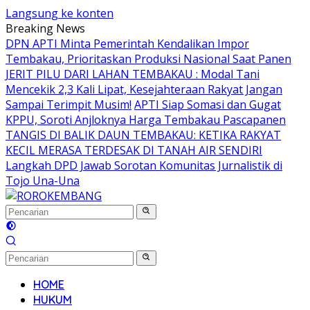
Langsung ke konten
Breaking News
DPN APTI Minta Pemerintah Kendalikan Impor
Tembakau, Prioritaskan Produksi Nasional Saat Panen
JERIT PILU DARI LAHAN TEMBAKAU ​: Modal Tani
Mencekik 2,3 Kali Lipat, Kesejahteraan Rakyat Jangan
Sampai Terimpit Musim!
APTI Siap Somasi dan Gugat
KPPU, Soroti Anjloknya Harga Tembakau Pascapanen
TANGIS DI BALIK DAUN TEMBAKAU: KETIKA RAKYAT
KECIL MERASA TERDESAK DI TANAH AIR SENDIRI
Langkah DPD Jawab Sorotan Komunitas Jurnalistik di
Tojo Una-Una
HOME
HUKUM