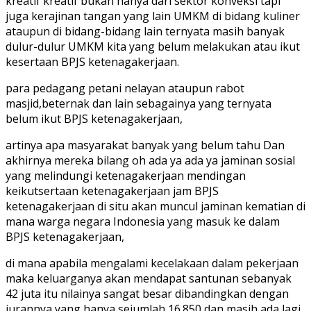
kreatif kreatif bukan hanya dari sektor konveksi tapi
juga kerajinan tangan yang lain UMKM di bidang kuliner
ataupun di bidang-bidang lain ternyata masih banyak
dulur-dulur UMKM kita yang belum melakukan atau ikut
kesertaan BPJS ketenagakerjaan.
para pedagang petani nelayan ataupun rabot
masjid,beternak dan lain sebagainya yang ternyata
belum ikut BPJS ketenagakerjaan,
artinya apa masyarakat banyak yang belum tahu Dan
akhirnya mereka bilang oh ada ya ada ya jaminan sosial
yang melindungi ketenagakerjaan mendingan
keikutsertaan ketenagakerjaan jam BPJS
ketenagakerjaan di situ akan muncul jaminan kematian di
mana warga negara Indonesia yang masuk ke dalam
BPJS ketenagakerjaan,
di mana apabila mengalami kecelakaan dalam pekerjaan
maka keluarganya akan mendapat santunan sebanyak
42 juta itu nilainya sangat besar dibandingkan dengan
iurannya yang hanya sejumlah 16.850 dan masih ada lagi