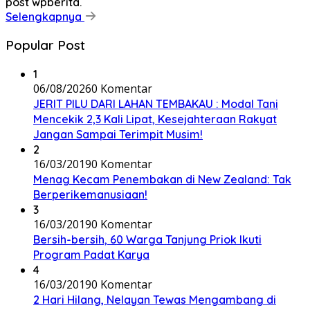
post wpberita.
Selengkapnya
Popular Post
1
06/08/2026
0 Komentar
JERIT PILU DARI LAHAN TEMBAKAU ​: Modal Tani
Mencekik 2,3 Kali Lipat, Kesejahteraan Rakyat
Jangan Sampai Terimpit Musim!
2
16/03/2019
0 Komentar
Menag Kecam Penembakan di New Zealand: Tak
Berperikemanusiaan!
3
16/03/2019
0 Komentar
Bersih-bersih, 60 Warga Tanjung Priok Ikuti
Program Padat Karya
4
16/03/2019
0 Komentar
2 Hari Hilang, Nelayan Tewas Mengambang di