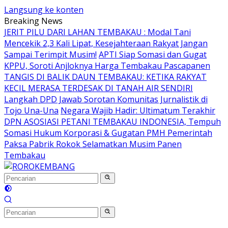
Langsung ke konten
Breaking News
JERIT PILU DARI LAHAN TEMBAKAU ​: Modal Tani
Mencekik 2,3 Kali Lipat, Kesejahteraan Rakyat Jangan
Sampai Terimpit Musim!
APTI Siap Somasi dan Gugat
KPPU, Soroti Anjloknya Harga Tembakau Pascapanen
TANGIS DI BALIK DAUN TEMBAKAU: KETIKA RAKYAT
KECIL MERASA TERDESAK DI TANAH AIR SENDIRI
Langkah DPD Jawab Sorotan Komunitas Jurnalistik di
Tojo Una-Una
Negara Wajib Hadir: Ultimatum Terakhir
DPN ASOSIASI PETANI TEMBAKAU INDONESIA, Tempuh
Somasi Hukum Korporasi & Gugatan PMH Pemerintah
Paksa Pabrik Rokok Selamatkan Musim Panen
Tembakau