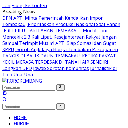
Langsung ke konten
Breaking News
DPN APTI Minta Pemerintah Kendalikan Impor
Tembakau, Prioritaskan Produksi Nasional Saat Panen
JERIT PILU DARI LAHAN TEMBAKAU ​: Modal Tani
Mencekik 2,3 Kali Lipat, Kesejahteraan Rakyat Jangan
Sampai Terimpit Musim!
APTI Siap Somasi dan Gugat
KPPU, Soroti Anjloknya Harga Tembakau Pascapanen
TANGIS DI BALIK DAUN TEMBAKAU: KETIKA RAKYAT
KECIL MERASA TERDESAK DI TANAH AIR SENDIRI
Langkah DPD Jawab Sorotan Komunitas Jurnalistik di
Tojo Una-Una
HOME
HUKUM