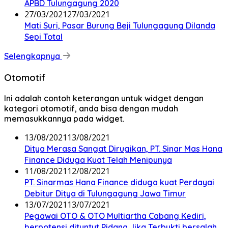
APBD Tulungagung 2020
27/03/2021
27/03/2021
Mati Suri, Pasar Burung Beji Tulungagung Dilanda
Sepi Total
Selengkapnya
Otomotif
Ini adalah contoh keterangan untuk widget dengan
kategori otomotif, anda bisa dengan mudah
memasukkannya pada widget.
13/08/2021
13/08/2021
Ditya Merasa Sangat Dirugikan, PT. Sinar Mas Hana
Finance Diduga Kuat Telah Menipunya
11/08/2021
12/08/2021
PT. Sinarmas Hana Finance diduga kuat Perdayai
Debitur Ditya di Tulungagung Jawa Timur
13/07/2021
13/07/2021
Pegawai OTO & OTO Multiartha Cabang Kediri,
berpotensi dituntut Pidana Jika Terbukti bersalah,