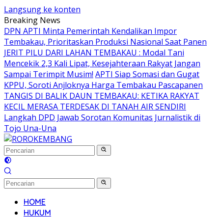
Langsung ke konten
Breaking News
DPN APTI Minta Pemerintah Kendalikan Impor
Tembakau, Prioritaskan Produksi Nasional Saat Panen
JERIT PILU DARI LAHAN TEMBAKAU ​: Modal Tani
Mencekik 2,3 Kali Lipat, Kesejahteraan Rakyat Jangan
Sampai Terimpit Musim!
APTI Siap Somasi dan Gugat
KPPU, Soroti Anjloknya Harga Tembakau Pascapanen
TANGIS DI BALIK DAUN TEMBAKAU: KETIKA RAKYAT
KECIL MERASA TERDESAK DI TANAH AIR SENDIRI
Langkah DPD Jawab Sorotan Komunitas Jurnalistik di
Tojo Una-Una
HOME
HUKUM