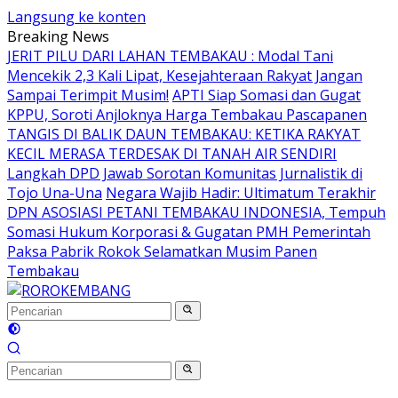
Langsung ke konten
Breaking News
JERIT PILU DARI LAHAN TEMBAKAU ​: Modal Tani
Mencekik 2,3 Kali Lipat, Kesejahteraan Rakyat Jangan
Sampai Terimpit Musim!
APTI Siap Somasi dan Gugat
KPPU, Soroti Anjloknya Harga Tembakau Pascapanen
TANGIS DI BALIK DAUN TEMBAKAU: KETIKA RAKYAT
KECIL MERASA TERDESAK DI TANAH AIR SENDIRI
Langkah DPD Jawab Sorotan Komunitas Jurnalistik di
Tojo Una-Una
Negara Wajib Hadir: Ultimatum Terakhir
DPN ASOSIASI PETANI TEMBAKAU INDONESIA, Tempuh
Somasi Hukum Korporasi & Gugatan PMH Pemerintah
Paksa Pabrik Rokok Selamatkan Musim Panen
Tembakau