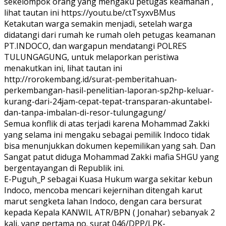
sekelompok orang yang mengaku petugas keamanan ,
lihat tautan ini https://youtu.be/ctTsyxvBMus
Ketakutan warga semakin menjadi, setelah warga
didatangi dari rumah ke rumah oleh petugas keamanan
PT.INDOCO, dan wargapun mendatangi POLRES
TULUNGAGUNG, untuk melaporkan peristiwa
menakutkan ini, lihat tautan ini
http://rorokembang.id/surat-pemberitahuan-
perkembangan-hasil-penelitian-laporan-sp2hp-keluar-
kurang-dari-24jam-cepat-tepat-transparan-akuntabel-
dan-tanpa-imbalan-di-resor-tulungagung/
Semua konflik di atas terjadi karena Mohammad Zakki
yang selama ini mengaku sebagai pemilik Indoco tidak
bisa menunjukkan dokumen kepemilikan yang sah. Dan
Sangat patut diduga Mohammad Zakki mafia SHGU yang
bergentayangan di Republik ini.
E-Puguh_P sebagai Kuasa Hukum warga sekitar kebun
Indoco, mencoba mencari kejernihan ditengah karut
marut sengketa lahan Indoco, dengan cara bersurat
kepada Kepala KANWIL ATR/BPN ( Jonahar) sebanyak 2
kali, yang pertama no. surat 046/DPP/LPK-