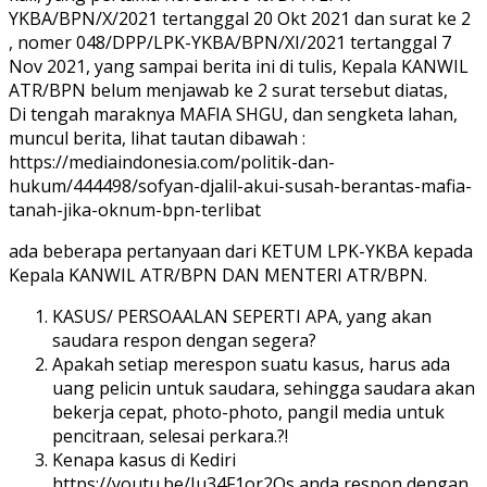
YKBA/BPN/X/2021 tertanggal 20 Okt 2021 dan surat ke 2
, nomer 048/DPP/LPK-YKBA/BPN/XI/2021 tertanggal 7
Nov 2021, yang sampai berita ini di tulis, Kepala KANWIL
ATR/BPN belum menjawab ke 2 surat tersebut diatas,
Di tengah maraknya MAFIA SHGU, dan sengketa lahan,
muncul berita, lihat tautan dibawah :
https://mediaindonesia.com/politik-dan-
hukum/444498/sofyan-djalil-akui-susah-berantas-mafia-
tanah-jika-oknum-bpn-terlibat
ada beberapa pertanyaan dari KETUM LPK-YKBA kepada
Kepala KANWIL ATR/BPN DAN MENTERI ATR/BPN.
KASUS/ PERSOAALAN SEPERTI APA, yang akan
saudara respon dengan segera?
Apakah setiap merespon suatu kasus, harus ada
uang pelicin untuk saudara, sehingga saudara akan
bekerja cepat, photo-photo, pangil media untuk
pencitraan, selesai perkara.?!
Kenapa kasus di Kediri
https://youtu.be/Iu34F1or2Os anda respon dengan