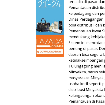
tersedia di pasar da
Pemantauan distribu
ke pedagang dan pen
Dinas Perdagangan T
pola distribusi, dan
Pemantauan lewat S
mendukung kebijaka
Sistem ini mencatat
penting di pasar. De
daerah bisa segera b
ketidakseimbangan 
Tulungagung menila
Minyakita, harus sel
masyarakat. Minyak
usaha kecil sepert
distribusi Minyakit
kelangsungan ekonomi
Pemantauan di Pasa