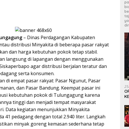
pa
bi
be
ta
ya
di
lungagung
– Dinas Perdagangan Kabupaten
u distribusi Minyakita di beberapa pasar rakyat
an dan harga kebutuhan pokok tetap stabil.
an langsung di lapangan dengan menggunakan
Siskaperbapo agar distribusi berjalan teratur dan
edagang serta konsumen.
n di empat pasar rakyat: Pasar Ngunut, Pasar
25
manan, dan Pasar Bandung. Keempat pasar ini
OP
ibusi kebutuhan pokok di Tulungagung karena
KE
annya tinggi dan menjadi tempat masyarakat
ari. Data kegiatan menunjukkan Minyakita
da 41 pedagang dengan total 2.940 liter. Langkah
tikan minyak goreng kemasan sederhana tetap