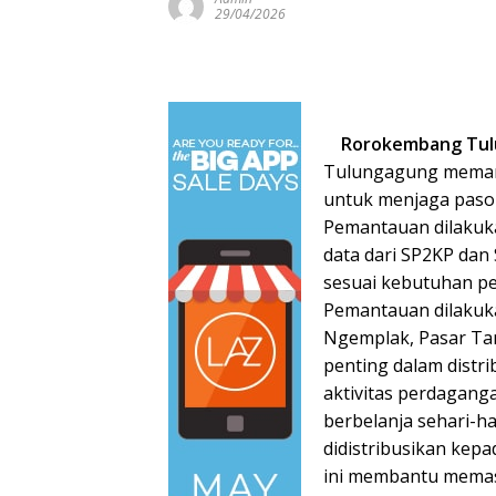
29/04/2026
Rorokembang Tu
Tulungagung memanta
untuk menjaga pasok
Pemantauan dilakuk
data dari SP2KP dan 
sesuai kebutuhan p
Pemantauan dilakuka
Ngemplak, Pasar Ta
penting dalam distr
aktivitas perdagang
berbelanja sehari-h
didistribusikan kepa
ini membantu memas