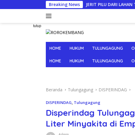
Langsung
JERIT PILU DARI LAHAN TEMBAKAU ​: Modal
Breaking News
ke
konten
tutup
HOME
HUKUM
TULUNGAGUNG
O
HOME
HUKUM
TULUNGAGUNG
O
Beranda
Tulungagung
DISPERINDAG
DISPERINDAG
,
Tulungagung
Disperindag Tulungag
Liter Minyakita di E
Admin