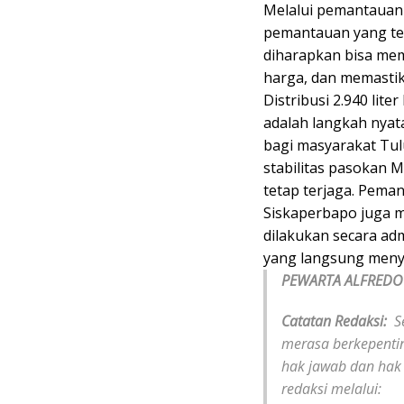
Melalui pemantauan 
pemantauan yang te
diharapkan bisa mem
harga, dan memastik
Distribusi 2.940 lit
adalah langkah nya
bagi masyarakat Tu
stabilitas pasokan 
tetap terjaga. Pema
Siskaperbapo juga m
dilakukan secara adm
yang langsung meny
PEWARTA ALFREDO
Catatan Redaksi:
Se
merasa berkepentin
hak jawab dan hak 
redaksi melalui: