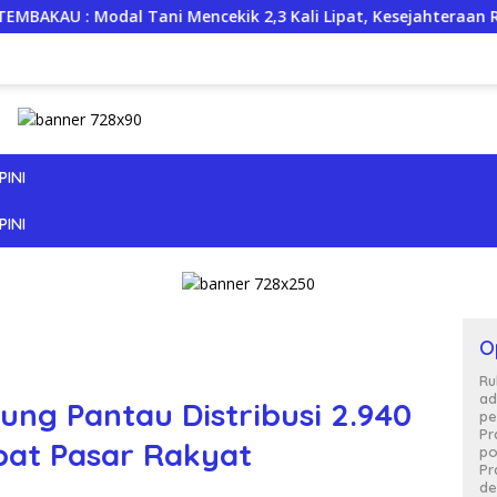
 Tani Mencekik 2,3 Kali Lipat, Kesejahteraan Rakyat Jangan Sa
PINI
PINI
O
Ru
ad
ung Pantau Distribusi 2.940
pe
Pr
mpat Pasar Rakyat
po
Pr
de