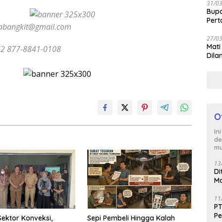
31/0
Bup
Per
yabangkit@gmail.com
27/0
Mati
2 877-8841-0108
Dila
O
In
de
mu
13
Di
Ma
M
11
PT
Pe
ektor Konveksi,
Sepi Pembeli Hingga Kalah