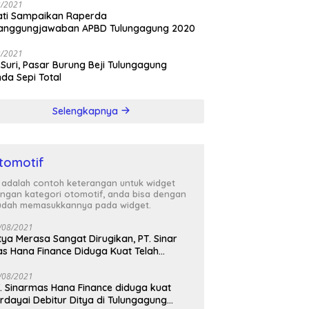
3/2021
ati Sampaikan Raperda
tanggungjawaban APBD Tulungagung 2020
3/2021
 Suri, Pasar Burung Beji Tulungagung
nda Sepi Total
Selengkapnya
tomotif
i adalah contoh keterangan untuk widget
ngan kategori otomotif, anda bisa dengan
dah memasukkannya pada widget.
/08/2021
tya Merasa Sangat Dirugikan, PT. Sinar
s Hana Finance Diduga Kuat Telah
enipunya
/08/2021
. Sinarmas Hana Finance diduga kuat
rdayai Debitur Ditya di Tulungagung