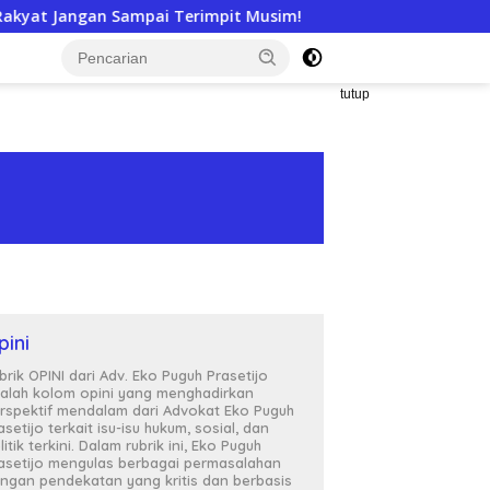
mpai Terimpit Musim!
APTI Siap Somasi dan Gugat KPPU
tutup
pini
brik OPINI dari Adv. Eko Puguh Prasetijo
alah kolom opini yang menghadirkan
rspektif mendalam dari Advokat Eko Puguh
asetijo terkait isu-isu hukum, sosial, dan
litik terkini. Dalam rubrik ini, Eko Puguh
asetijo mengulas berbagai permasalahan
ngan pendekatan yang kritis dan berbasis