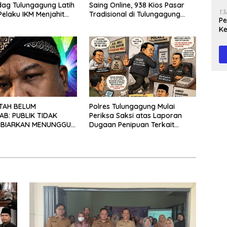
J
dag Tulungagung Latih
Saing Online, 938 Kios Pasar
13
Pelaku IKM Menjahit
Tradisional di Tulungagung
Peg
Mangkrak dan Ditegur
Ke
Disperindag
Te
TAH BELUM
Polres Tulungagung Mulai
B: PUBLIK TIDAK
Periksa Saksi atas Laporan
IBIARKAN MENUNGGU
Dugaan Penipuan Terkait
EPASTIAN
Program MBG