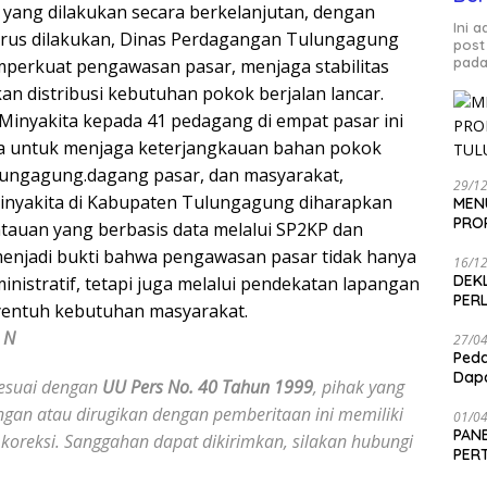
yang dilakukan secara berkelanjutan, dengan
Ini 
rus dilakukan, Dinas Perdagangan Tulungagung
post
pada
perkuat pengawasan pasar, menjaga stabilitas
an distribusi kebutuhan pokok berjalan lancar.
er Minyakita kepada 41 pedagang di empat pasar ini
ta untuk menjaga keterjangkauan bahan pokok
lungagung.dagang pasar, dan masyarakat,
29/1
Minyakita di Kabupaten Tulungagung diharapkan
MEN
PRO
ntauan yang berbasis data melalui SP2KP dan
enjadi bukti bahwa pengawasan pasar tidak hanya
16/1
DEK
inistratif, tetapi juga melalui pendekatan lapangan
PER
entuh kebutuhan masyarakat.
 N
27/0
Peda
Dapa
suai dengan
UU Pers No. 40 Tahun 1999
, pihak yang
gan atau dirugikan dengan pemberitaan ini memiliki
01/0
PANE
koreksi. Sanggahan dapat dikirimkan, silakan hubungi
PER
SEN