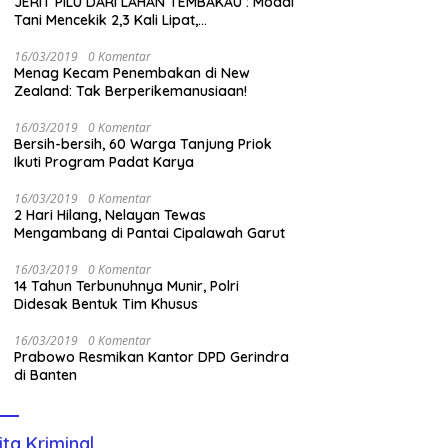
JERIT PILU DARI LAHAN TEMBAKAU ​: Modal
Tani Mencekik 2,3 Kali Lipat,
Kesejahteraan Rakyat Jangan Sampai
Terimpit Musim!
16/03/2019
0 Komentar
Menag Kecam Penembakan di New
Zealand: Tak Berperikemanusiaan!
16/03/2019
0 Komentar
Bersih-bersih, 60 Warga Tanjung Priok
Ikuti Program Padat Karya
16/03/2019
0 Komentar
2 Hari Hilang, Nelayan Tewas
Mengambang di Pantai Cipalawah Garut
16/03/2019
0 Komentar
14 Tahun Terbunuhnya Munir, Polri
Didesak Bentuk Tim Khusus
16/03/2019
0 Komentar
Prabowo Resmikan Kantor DPD Gerindra
di Banten
ita Kriminal