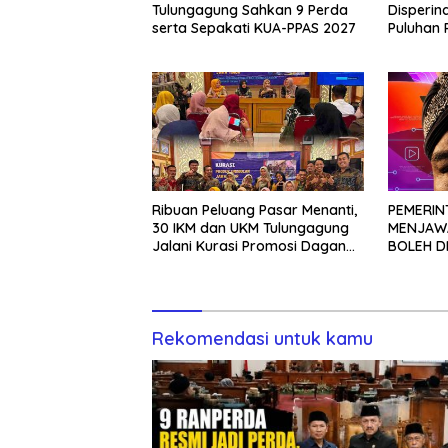
Tulungagung Sahkan 9 Perda
Disperin
serta Sepakati KUA-PPAS 2027
Puluhan 
Vest
Ribuan Peluang Pasar Menanti,
PEMERIN
30 IKM dan UKM Tulungagung
MENJAWA
Jalani Kurasi Promosi Dagang
BOLEH D
Jawa Timur
TANPA K
Rekomendasi untuk kamu