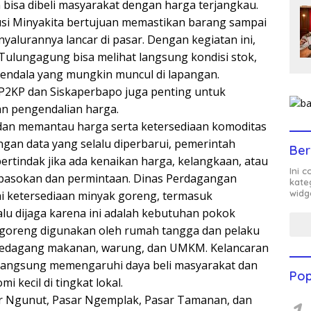
n bisa dibeli masyarakat dengan harga terjangkau.
si Minyakita bertujuan memastikan barang sampai
yalurannya lancar di pasar. Dengan kegiatan ini,
ulungagung bisa melihat langsung kondisi stok,
 kendala yang mungkin muncul di lapangan.
P2KP dan Siskaperbapo juga penting untuk
n pengendalian harga.
 dan memantau harga serta ketersediaan komoditas
ngan data yang selalu diperbarui, pemerintah
Ber
ertindak jika ada kenaikan harga, kelangkaan, atau
Ini 
pasokan dan permintaan. Dinas Perdagangan
kate
widg
i ketersediaan minyak goreng, termasuk
alu dijaga karena ini adalah kebutuhan pokok
 goreng digunakan oleh rumah tangga dan pelaku
i pedagang makanan, warung, dan UMKM. Kelancaran
a langsung memengaruhi daya beli masyarakat dan
Pop
 kecil di tingkat lokal.
r Ngunut, Pasar Ngemplak, Pasar Tamanan, dan