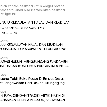
adalah contoh deskripsi untuk widget recent
 wpberita, anda bisa memasukkan deskripsi
 widget ini.
2/2025
UJU KEDAULATAN HALAL DAN KEADILAN
PORSIONAL DI KABUPATEN TULUNGAGUNG
2/2025
LARASI HUKUM: MENGGUNCANG FUNDAMEN
LINDUNGAN KONSUMEN PANGAN INDONESIA
4/2021
gang Takjil Buka Puasa Di Empat Desa,
t Pengawasan Dari Dinkes Tulungagung
4/2021
N RAYA DENGAN TRADISI METIK MASIH DI
TAHANKAN DI DESA KROSOK, KECAMATAN
DANG