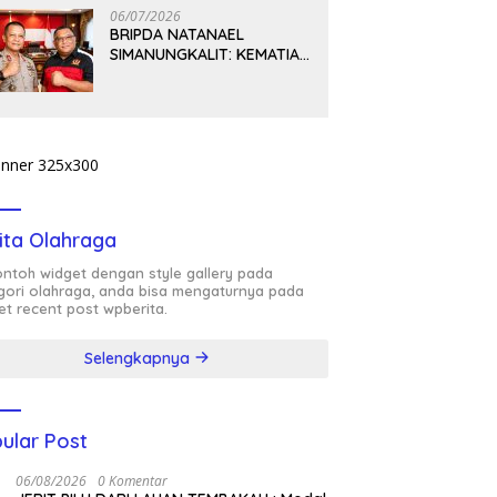
06/07/2026
BRIPDA NATANAEL
SIMANUNGKALIT: KEMATIAN
YANG HARUS DIUNGKAP
TERANG, BUKAN
DIBIARKAN MENJADI
TANDA TANYA
ita Olahraga
contoh widget dengan style gallery pada
gori olahraga, anda bisa mengaturnya pada
et recent post wpberita.
Selengkapnya
ular Post
06/08/2026
0 Komentar