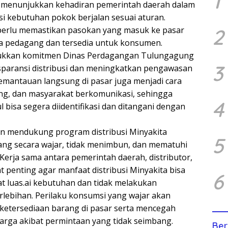
1
 menunjukkan kehadiran pemerintah daerah dalam
si kebutuhan pokok berjalan sesuai aturan.
2
perlu memastikan pasokan yang masuk ke pasar
a pedagang dan tersedia untuk konsumen.
ukkan komitmen Dinas Perdagangan Tulungagung
3
sparansi distribusi dan meningkatkan pengawasan
mantauan langsung di pasar juga menjadi cara
ng, dan masyarakat berkomunikasi, sehingga
4
bisa segera diidentifikasi dan ditangani dengan
n mendukung program distribusi Minyakita
5
ng secara wajar, tidak menimbun, dan mematuhi
Kerja sama antara pemerintah daerah, distributor,
 penting agar manfaat distribusi Minyakita bisa
6
t luas.ai kebutuhan dan tidak melakukan
rlebihan. Perilaku konsumsi yang wajar akan
etersediaan barang di pasar serta mencegah
harga akibat permintaan yang tidak seimbang.
Ber