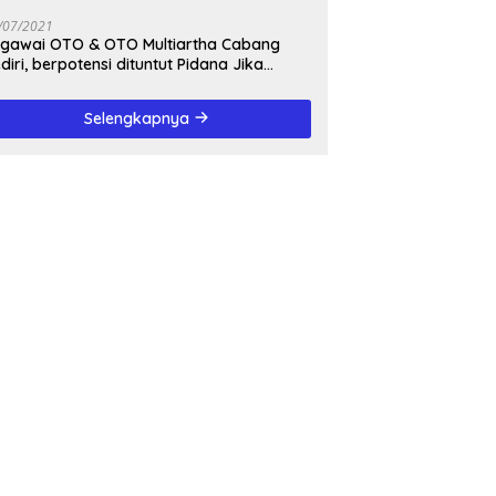
awa Timur
/07/2021
awai OTO & OTO Multiartha Cabang
diri, berpotensi dituntut Pidana Jika
rbukti bersalah, Menipu Debitur
Selengkapnya