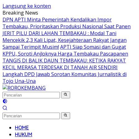
Langsung ke konten
Breaking News
DPN APTI Minta Pemerintah Kendalikan Impor
Tembakau, Prioritaskan Produksi Nasional Saat Panen
JERIT PILU DARI LAHAN TEMBAKAU ​: Modal Tani
Mencekik 2,3 Kali Lipat, Kesejahteraan Rakyat Jangan
Sampai Terimpit Musim!
APTI Siap Somasi dan Gugat
KPPU, Soroti Anjloknya Harga Tembakau Pascapanen
TANGIS DI BALIK DAUN TEMBAKAU: KETIKA RAKYAT
KECIL MERASA TERDESAK DI TANAH AIR SENDIRI
Langkah DPD Jawab Sorotan Komunitas Jurnalistik di
Tojo Una-Una
HOME
HUKUM