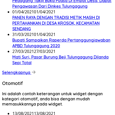
Pedagang Takjil Buka Puasa Di Empat Desa, Dapat
Pengawasan Dari Dinkes Tulungagung
01/04/2021
01/04/2021
PANEN RAYA DENGAN TRADISI METIK MASIH DI
PERTAHANKAN DI DESA KROSOK, KECAMATAN
SENDANG
31/03/2021
01/04/2021
Bupati Sampaikan Raperda Pertanggungjawaban
APBD Tulungagung 2020
27/03/2021
27/03/2021
Mati Suri, Pasar Burung Beji Tulungagung Dilanda
Sepi Total
Selengkapnya
Otomotif
Ini adalah contoh keterangan untuk widget dengan
kategori otomotif, anda bisa dengan mudah
memasukkannya pada widget.
13/08/2021
13/08/2021