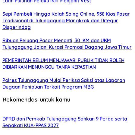
Latih Puluhan Pelaku IKM Menjahit Vest
Sepi Pembeli Hingga Kalah Saing Online, 938 Kios Pasar
Tradisional di Tulungagung Mangkrak dan Ditegur
Disperindag
Ribuan Peluang Pasar Menanti, 30 IKM dan UKM
Tulungagung Jalani Kurasi Promosi Dagang Jawa Timur
PEMERINTAH BELUM MENJAWAB: PUBLIK TIDAK BOLEH
DIBIARKAN MENUNGGU TANPA KEPASTIAN
Polres Tulungagung Mulai Periksa Saksi atas Laporan
Dugaan Penipuan Terkait Program MBG
Rekomendasi untuk kamu
DPRD dan Pemkab Tulungagung Sahkan 9 Perda serta
Sepakati KUA-PPAS 2027