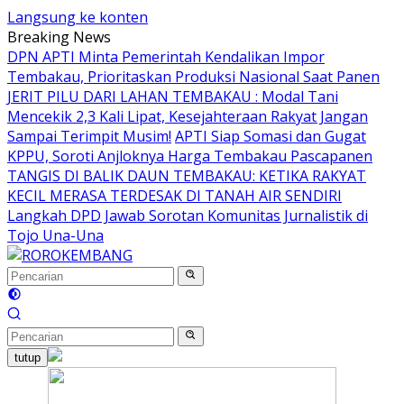
Langsung ke konten
Breaking News
DPN APTI Minta Pemerintah Kendalikan Impor
Tembakau, Prioritaskan Produksi Nasional Saat Panen
JERIT PILU DARI LAHAN TEMBAKAU ​: Modal Tani
Mencekik 2,3 Kali Lipat, Kesejahteraan Rakyat Jangan
Sampai Terimpit Musim!
APTI Siap Somasi dan Gugat
KPPU, Soroti Anjloknya Harga Tembakau Pascapanen
TANGIS DI BALIK DAUN TEMBAKAU: KETIKA RAKYAT
KECIL MERASA TERDESAK DI TANAH AIR SENDIRI
Langkah DPD Jawab Sorotan Komunitas Jurnalistik di
Tojo Una-Una
tutup