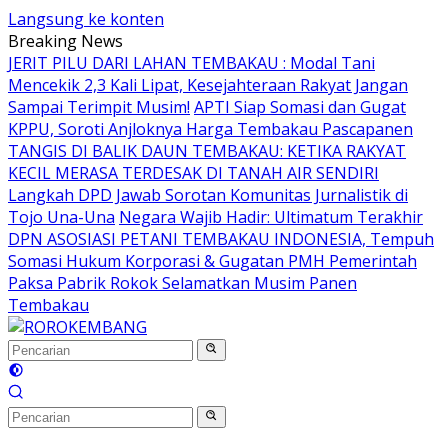
Langsung ke konten
Breaking News
JERIT PILU DARI LAHAN TEMBAKAU ​: Modal Tani
Mencekik 2,3 Kali Lipat, Kesejahteraan Rakyat Jangan
Sampai Terimpit Musim!
APTI Siap Somasi dan Gugat
KPPU, Soroti Anjloknya Harga Tembakau Pascapanen
TANGIS DI BALIK DAUN TEMBAKAU: KETIKA RAKYAT
KECIL MERASA TERDESAK DI TANAH AIR SENDIRI
Langkah DPD Jawab Sorotan Komunitas Jurnalistik di
Tojo Una-Una
Negara Wajib Hadir: Ultimatum Terakhir
DPN ASOSIASI PETANI TEMBAKAU INDONESIA, Tempuh
Somasi Hukum Korporasi & Gugatan PMH Pemerintah
Paksa Pabrik Rokok Selamatkan Musim Panen
Tembakau