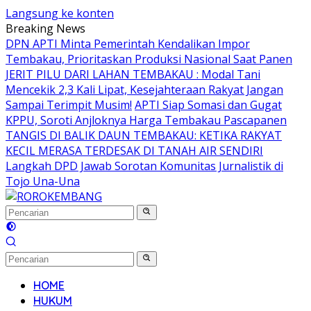
Langsung ke konten
Breaking News
DPN APTI Minta Pemerintah Kendalikan Impor
Tembakau, Prioritaskan Produksi Nasional Saat Panen
JERIT PILU DARI LAHAN TEMBAKAU ​: Modal Tani
Mencekik 2,3 Kali Lipat, Kesejahteraan Rakyat Jangan
Sampai Terimpit Musim!
APTI Siap Somasi dan Gugat
KPPU, Soroti Anjloknya Harga Tembakau Pascapanen
TANGIS DI BALIK DAUN TEMBAKAU: KETIKA RAKYAT
KECIL MERASA TERDESAK DI TANAH AIR SENDIRI
Langkah DPD Jawab Sorotan Komunitas Jurnalistik di
Tojo Una-Una
HOME
HUKUM