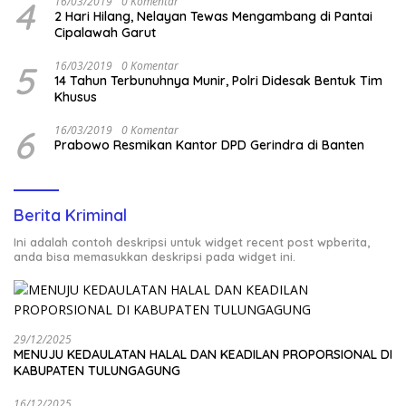
4
16/03/2019
0 Komentar
2 Hari Hilang, Nelayan Tewas Mengambang di Pantai
Cipalawah Garut
5
16/03/2019
0 Komentar
14 Tahun Terbunuhnya Munir, Polri Didesak Bentuk Tim
Khusus
6
16/03/2019
0 Komentar
Prabowo Resmikan Kantor DPD Gerindra di Banten
Berita Kriminal
Ini adalah contoh deskripsi untuk widget recent post wpberita,
anda bisa memasukkan deskripsi pada widget ini.
29/12/2025
MENUJU KEDAULATAN HALAL DAN KEADILAN PROPORSIONAL DI
KABUPATEN TULUNGAGUNG
16/12/2025