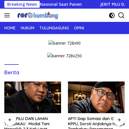
Langsung
an Produksi Nasional Saat Panen
Breaking News
JERIT PILU DARI LAHA
ke
konten
HOME
HUKUM
TULUNGAGUNG
OPINI
Berita
JERIT PILU DARI LAHAN
APTI Siap Somasi dan Gugat
TEMBAKAU ​: Modal Tani
KPPU, Soroti Anjloknya Harga
Mencekik 2,3 Kali Lipat,
Tembakau Pascapanen