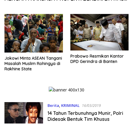
LAHAN TANPA SERTIFIKAT DAN HASIL SULAP NOP
900%?
Prabowo Resmikan Kantor
Jokowi Minta ASEAN Tangani
DPD Gerindra di Banten
Masalah Muslim Rohingya di
Rakhine State
Berita
,
KRIMINAL
16/03/2019
14 Tahun Terbunuhnya Munir, Polri
Didesak Bentuk Tim Khusus