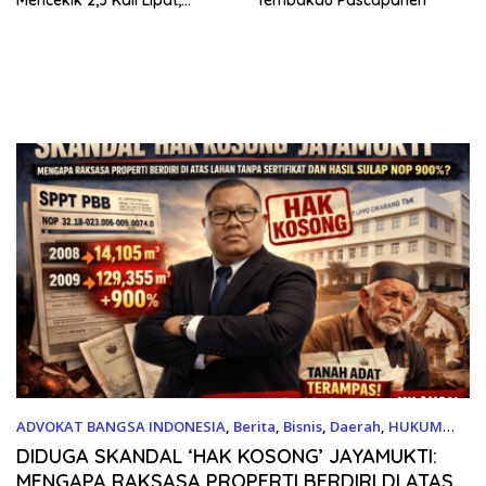
Kesejahteraan Rakyat
Jangan Sampai Terimpit
Musim!
ADVOKAT BANGSA INDONESIA
,
Berita
,
Bisnis
,
Daerah
,
HUKUM
06/01/2026
DIDUGA SKANDAL ‘HAK KOSONG’ JAYAMUKTI:
MENGAPA RAKSASA PROPERTI BERDIRI DI ATAS