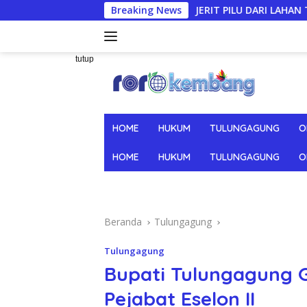
Langsung
JERIT PILU DARI LAHAN TEMBAKAU ​: Modal Tani M
Breaking News
ke
konten
tutup
HOME
HUKUM
TULUNGAGUNG
O
HOME
HUKUM
TULUNGAGUNG
O
Beranda
Tulungagung
Tulungagung
Bupati Tulungagung 
Pejabat Eselon II