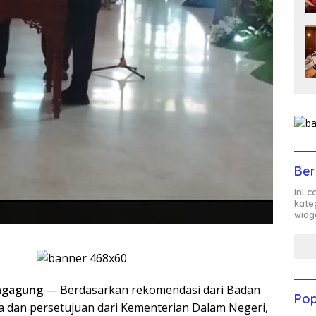
Ber
Ini 
kate
widg
ngagung
— Berdasarkan rekomendasi dari Badan
Pop
 dan persetujuan dari Kementerian Dalam Negeri,