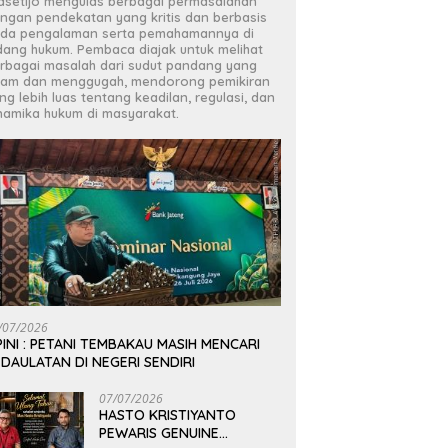
asetijo mengulas berbagai permasalahan
ngan pendekatan yang kritis dan berbasis
da pengalaman serta pemahamannya di
dang hukum. Pembaca diajak untuk melihat
rbagai masalah dari sudut pandang yang
jam dan menggugah, mendorong pemikiran
ng lebih luas tentang keadilan, regulasi, dan
namika hukum di masyarakat.
/07/2026
INI : PETANI TEMBAKAU MASIH MENCARI
DAULATAN DI NEGERI SENDIRI
07/07/2026
HASTO KRISTIYANTO
PEWARIS GENUINE