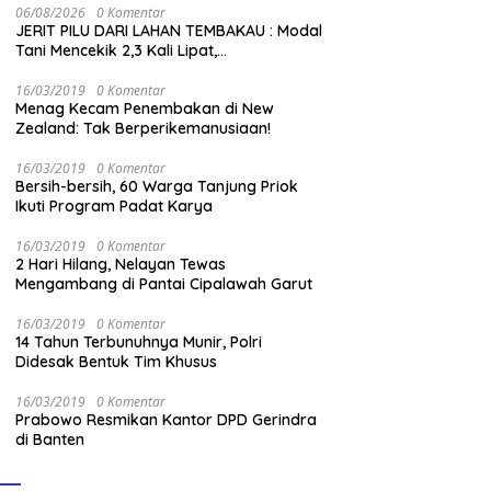
06/08/2026
0 Komentar
JERIT PILU DARI LAHAN TEMBAKAU ​: Modal
Tani Mencekik 2,3 Kali Lipat,
Kesejahteraan Rakyat Jangan Sampai
Terimpit Musim!
16/03/2019
0 Komentar
Menag Kecam Penembakan di New
Zealand: Tak Berperikemanusiaan!
16/03/2019
0 Komentar
Bersih-bersih, 60 Warga Tanjung Priok
Ikuti Program Padat Karya
16/03/2019
0 Komentar
2 Hari Hilang, Nelayan Tewas
Mengambang di Pantai Cipalawah Garut
16/03/2019
0 Komentar
14 Tahun Terbunuhnya Munir, Polri
Didesak Bentuk Tim Khusus
16/03/2019
0 Komentar
Prabowo Resmikan Kantor DPD Gerindra
di Banten