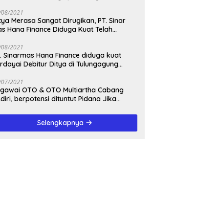
/08/2021
tya Merasa Sangat Dirugikan, PT. Sinar
s Hana Finance Diduga Kuat Telah
enipunya
/08/2021
. Sinarmas Hana Finance diduga kuat
rdayai Debitur Ditya di Tulungagung
awa Timur
/07/2021
awai OTO & OTO Multiartha Cabang
diri, berpotensi dituntut Pidana Jika
rbukti bersalah, Menipu Debitur
Selengkapnya