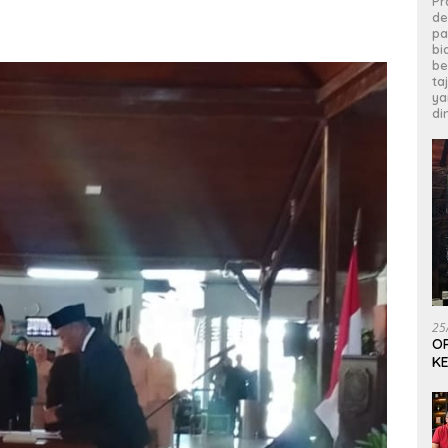
Pr
de
pa
bi
be
ta
ya
di
25
OP
KE