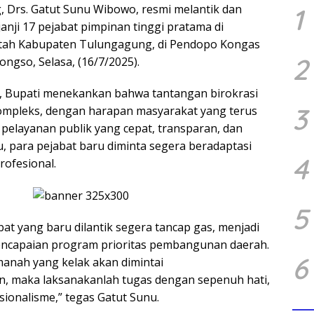
 Drs. Gatut Sunu Wibowo, resmi melantik dan
1
nji 17 pejabat pimpinan tinggi pratama di
tah Kabupaten Tulungagung, di Pendopo Kongas
2
gso, Selasa, (16/7/2025).
 Bupati menekankan bahwa tantangan birokrasi
3
ompleks, dengan harapan masyarakat yang terus
pelayanan publik yang cepat, transparan, dan
u, para pejabat baru diminta segera beradaptasi
4
rofesional.
5
at yang baru dilantik segera tancap gas, menjadi
ncapaian program prioritas pembangunan daerah.
6
manah yang kelak akan dimintai
, maka laksanakanlah tugas dengan sepenuh hati,
esionalisme,” tegas Gatut Sunu.