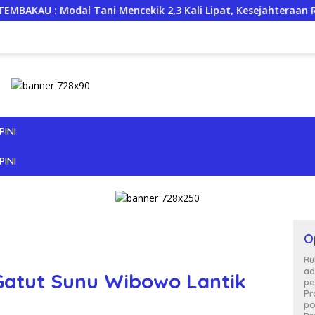
encekik 2,3 Kali Lipat, Kesejahteraan Rakyat Jangan Sampai Te
PINI
PINI
O
Ru
ad
Gatut Sunu Wibowo Lantik
pe
Pr
po