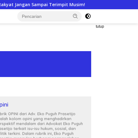
rimpit Musim!
APTI Siap Somasi dan Gugat KPPU, Soro
tutup
pini
brik OPINI dari Adv. Eko Puguh Prasetijo
alah kolom opini yang menghadirkan
rspektif mendalam dari Advokat Eko Puguh
asetijo terkait isu-isu hukum, sosial, dan
litik terkini. Dalam rubrik ini, Eko Puguh