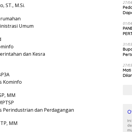
27/0
, ST., M.Si.
Peda
Dapa
Perumahan
01/0
inistrasi Umum
PANE
PER
d
SEN
31/0
ominfo
Bup
erintahan dan Kesra
Per
27/0
Mati
BP3A
Dila
as Kominfo
 SP, MM
PMPTSP
s Perindustrian dan Perdagangan
O
In
SSTP, MM
de
mu