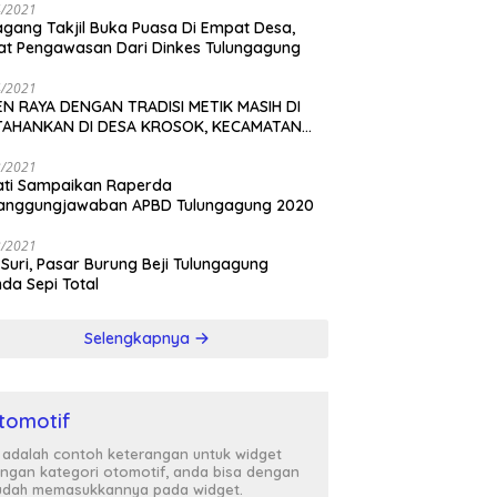
4/2021
gang Takjil Buka Puasa Di Empat Desa,
t Pengawasan Dari Dinkes Tulungagung
4/2021
N RAYA DENGAN TRADISI METIK MASIH DI
TAHANKAN DI DESA KROSOK, KECAMATAN
DANG
3/2021
ati Sampaikan Raperda
tanggungjawaban APBD Tulungagung 2020
3/2021
 Suri, Pasar Burung Beji Tulungagung
nda Sepi Total
Selengkapnya
tomotif
i adalah contoh keterangan untuk widget
ngan kategori otomotif, anda bisa dengan
dah memasukkannya pada widget.