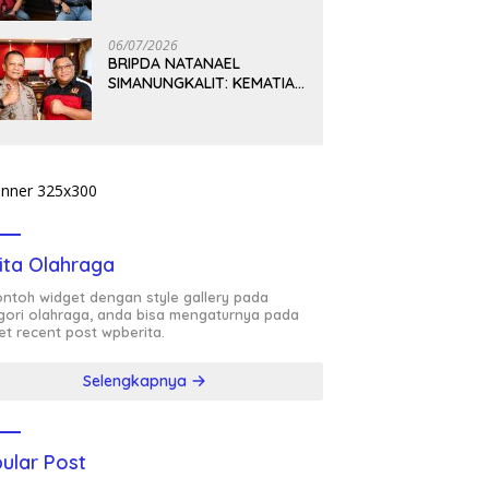
PEMIKIRAN BUNG KARNO
06/07/2026
BRIPDA NATANAEL
SIMANUNGKALIT: KEMATIAN
YANG HARUS DIUNGKAP
TERANG, BUKAN
DIBIARKAN MENJADI
TANDA TANYA
ita Olahraga
contoh widget dengan style gallery pada
gori olahraga, anda bisa mengaturnya pada
et recent post wpberita.
Selengkapnya
ular Post