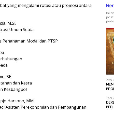
at yang mengalami rotasi atau promosi antara
Ber
Ini 
post
pada
da, M.Si.
strasi Umum Setda
as Penanaman Modal dan PTSP
Si.
Perhubungan
peda
mo, SE
29/1
ntahan dan Kesra
MEN
an Kesbangpol
PRO
16/1
Dipjo Harsono, MM
DEK
jadi Asisten Perekonomian dan Pembangunan
PER