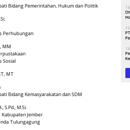
upati Bidang Pemerintahan, Hukum dan Politik
13
Di
Ma
Si.
M
11
as Perhubungan
PT
Pe
J
E, MM
13
erpustakaan
Peg
Ke
 Sosial
Te
 ST, MT
a
upati Bidang Kemasyarakatan dan SDM
, S.Pd., M.Si.
 Kabupaten Jember
enda Tulungagung