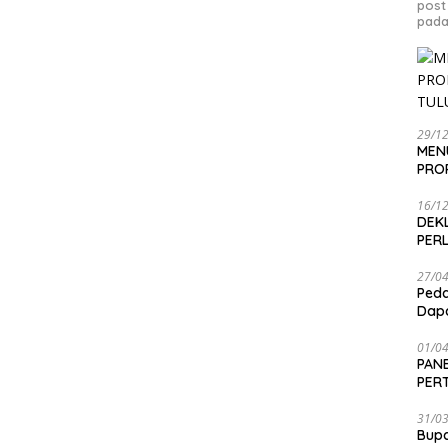
post
pada
29/1
MEN
PRO
16/1
DEK
PER
27/0
Peda
Dapa
01/0
PANE
PER
SEN
31/0
Bup