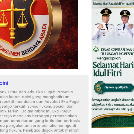
pini
brik OPINI dari Adv. Eko Puguh Prasetijo
alah kolom opini yang menghadirkan
rspektif mendalam dari Advokat Eko Puguh
asetijo terkait isu-isu hukum, sosial, dan
litik terkini. Dalam rubrik ini, Eko Puguh
asetijo mengulas berbagai permasalahan
ngan pendekatan yang kritis dan berbasis
da pengalaman serta pemahamannya di
dang hukum. Pembaca diajak untuk melihat