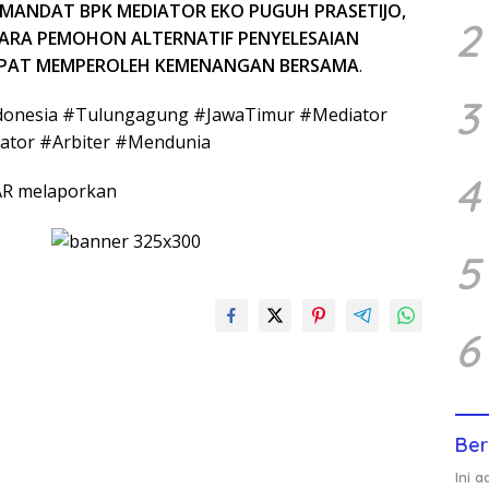
 MANDAT BPK MEDIATOR EKO PUGUH PRASETIJO,
2
PARA PEMOHON ALTERNATIF PENYELESAIAN
APAT MEMPEROLEH KEMENANGAN BERSAMA
.
3
onesia #Tulungagung #JawaTimur #Mediator
iator #Arbiter #Mendunia
4
AR melaporkan
5
6
Ber
Ini 