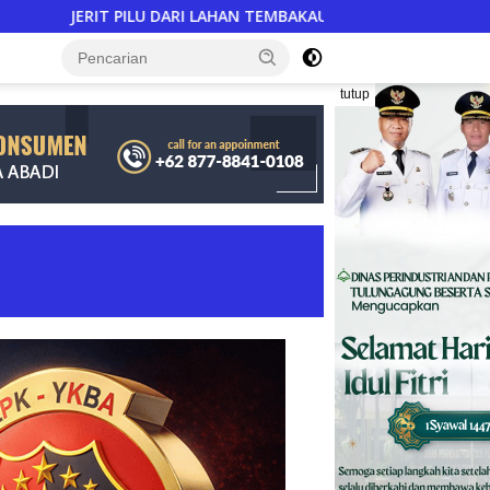
LU DARI LAHAN TEMBAKAU ​: Modal Tani Mencekik 2,3 Kali Lipat
tutup