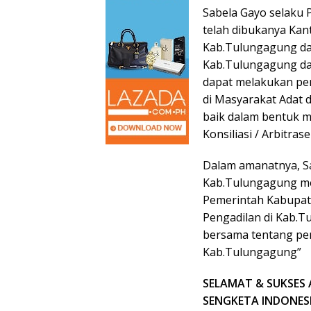
Sabela Gayo selaku
telah dibukanya Ka
Kab.Tulungagung dap
Kab.Tulungagung da
dapat melakukan pen
di Masyarakat Adat d
baik dalam bentuk m
Konsiliasi / Arbitra
Dalam amanatnya, S
Kab.Tulungagung me
Pemerintah Kabupat
Pengadilan di Kab.
bersama tentang pen
Kab.Tulungagung”
SELAMAT & SUKSES
SENGKETA INDONESI