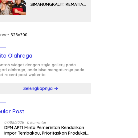
SIMANUNGKALIT: KEMATIAN
YANG HARUS DIUNGKAP
TERANG, BUKAN
DIBIARKAN MENJADI
TANDA TANYA
ita Olahraga
contoh widget dengan style gallery pada
gori olahraga, anda bisa mengaturnya pada
et recent post wpberita.
Selengkapnya
ular Post
07/08/2026
0 Komentar
DPN APTI Minta Pemerintah Kendalikan
Impor Tembakau, Prioritaskan Produksi