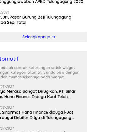
tanggungjawaban APBD Tulungagung 2020
3/2021
 Suri, Pasar Burung Beji Tulungagung
nda Sepi Total
Selengkapnya
tomotif
i adalah contoh keterangan untuk widget
ngan kategori otomotif, anda bisa dengan
dah memasukkannya pada widget.
/08/2021
tya Merasa Sangat Dirugikan, PT. Sinar
s Hana Finance Diduga Kuat Telah
enipunya
/08/2021
. Sinarmas Hana Finance diduga kuat
rdayai Debitur Ditya di Tulungagung
awa Timur
/07/2021