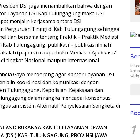
 Presiden DSI juga menambahkan bahwa dengan
ntor Layanan DSI Kab.Tulungagung maka DSI
at menjalin kerjasama antara DSI
n Perguruan Tinggi di Kab.Tulungagung sehingga
elitian bersama tentang Praktik – Praktik Mediasi
i Kab.Tulungagung, publikasi – publikasi ilmiah
akalah (papers) maupu buku Mediasi / Ajudikasi /
Ber
se di tingkat Nasional maupun Internasional.
Ini 
kate
abela Gayo mendorong agar Kantor Layanan DSI
widg
njalin koordinasi dan komunikasi dengan
en Tulungagung, Kepolisian, Kejaksaan dan
Tulungagung dalam rangka mencapai konsensus
guatan sistem Alternatif Penyelesaian Sengketa di
Pop
1
 ATAS DIBUKANYA KANTOR LAYANAN DEWAN
A (DSI) KAB. TULUNGAGUNG, PROVINSI JAWA