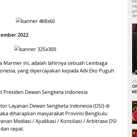
be
ta
ya
di
tember 2022
ta Marmer ini, adalah lahirnya sebuah Lembaga
onesia, yang dipercayakan kepada Adv.Eko Puguh
25
OP
ent Presiden Dewan Sengketa Indonesia
KE
or Layanan Dewan Sengketa Indonesia (DSI) di
aka diharapkan masyarakat Provinsi Bengkulu
nan Mediasi / Ajudikasi / Konsiliasi / Arbitrase DSI
dan cepat.