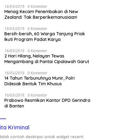
Nasional Saat Panen
16/03/2019
0 Komentar
Menag Kecam Penembakan di New
Zealand: Tak Berperikemanusiaan!
16/03/2019
0 Komentar
Bersih-bersih, 60 Warga Tanjung Priok
Ikuti Program Padat Karya
16/03/2019
0 Komentar
2 Hari Hilang, Nelayan Tewas
Mengambang di Pantai Cipalawah Garut
16/03/2019
0 Komentar
14 Tahun Terbunuhnya Munir, Polri
Didesak Bentuk Tim Khusus
16/03/2019
0 Komentar
Prabowo Resmikan Kantor DPD Gerindra
di Banten
ita Kriminal
adalah contoh deskripsi untuk widget recent