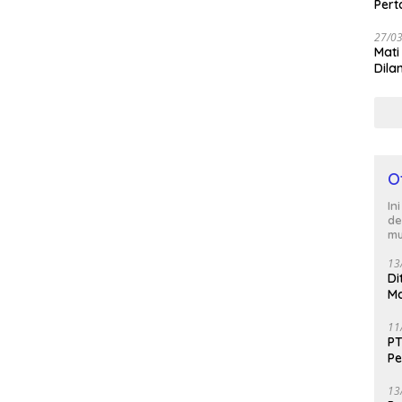
Per
27/0
Mati
Dila
O
In
de
mu
13
Di
Ma
M
11
PT
Pe
J
13