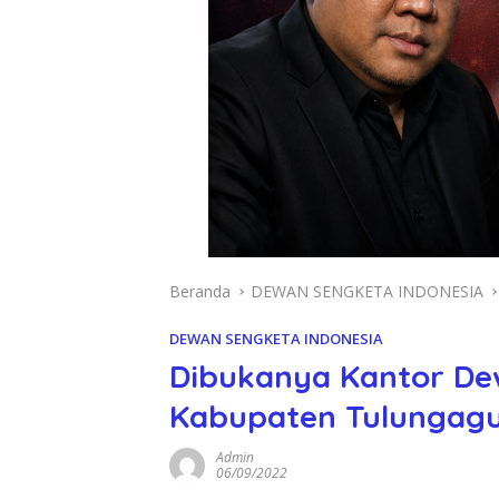
Beranda
DEWAN SENGKETA INDONESIA
DEWAN SENGKETA INDONESIA
Dibukanya Kantor Dew
Kabupaten Tulungag
Admin
06/09/2022