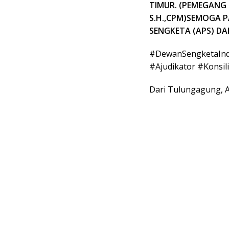
TIMUR. (PEMEGANG
S.H.,CPM)SEMOGA 
SENGKETA (APS) D
#DewanSengketaInd
#Ajudikator #Konsil
Dari Tulungagung, 