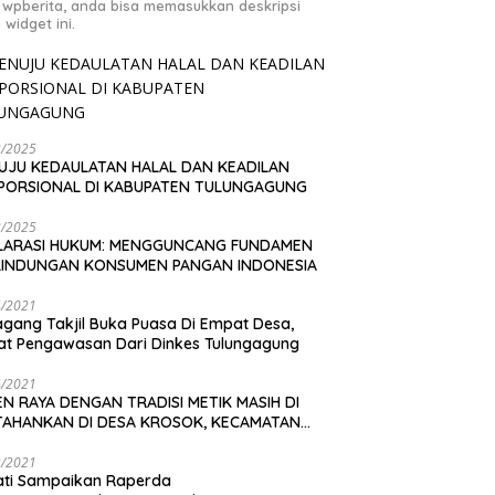
 wpberita, anda bisa memasukkan deskripsi
 widget ini.
2/2025
UJU KEDAULATAN HALAL DAN KEADILAN
PORSIONAL DI KABUPATEN TULUNGAGUNG
2/2025
LARASI HUKUM: MENGGUNCANG FUNDAMEN
LINDUNGAN KONSUMEN PANGAN INDONESIA
4/2021
gang Takjil Buka Puasa Di Empat Desa,
t Pengawasan Dari Dinkes Tulungagung
4/2021
N RAYA DENGAN TRADISI METIK MASIH DI
TAHANKAN DI DESA KROSOK, KECAMATAN
DANG
3/2021
ati Sampaikan Raperda