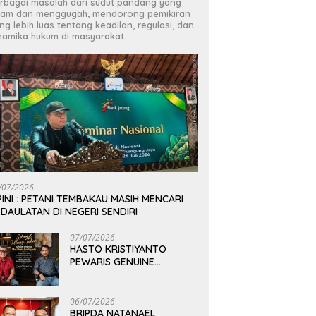
rbagai masalah dari sudut pandang yang
jam dan menggugah, mendorong pemikiran
ng lebih luas tentang keadilan, regulasi, dan
namika hukum di masyarakat.
/07/2026
INI : PETANI TEMBAKAU MASIH MENCARI
DAULATAN DI NEGERI SENDIRI
07/07/2026
HASTO KRISTIYANTO
PEWARIS GENUINE
PEMIKIRAN BUNG KARNO
06/07/2026
BRIPDA NATANAEL