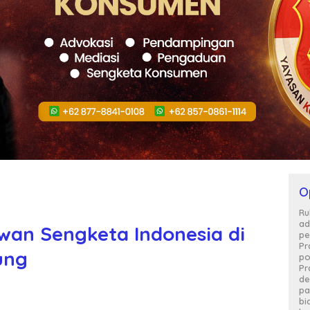
O
Ru
ad
an Sengketa Indonesia di
pe
Pr
ung
po
Pr
de
pa
bi