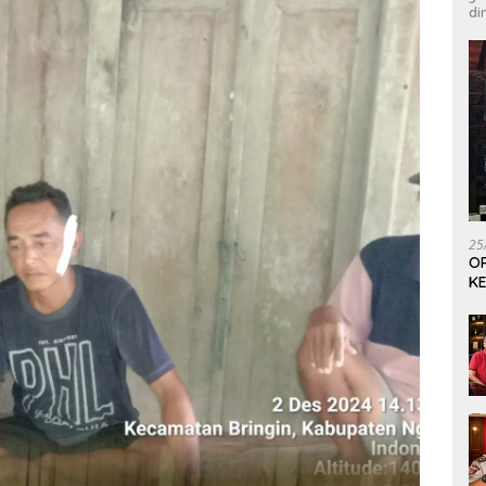
di
25
OP
KE