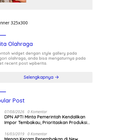
TERANG, BUKAN
DIBIARKAN MENJADI
TANDA TANYA
ita Olahraga
contoh widget dengan style gallery pada
gori olahraga, anda bisa mengaturnya pada
et recent post wpberita.
Selengkapnya
ular Post
07/08/2026
0 Komentar
DPN APTI Minta Pemerintah Kendalikan
Impor Tembakau, Prioritaskan Produksi
Nasional Saat Panen
16/03/2019
0 Komentar
Menag Kecam Penembakan di New