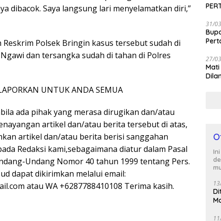
PER
saya dibacok. Saya langsung lari menyelamatkan diri,”
SEN
31/0
Bup
Per
Reskrim Polsek Bringin kasus tersebut sudah di
 Ngawi dan tersangka sudah di tahan di Polres
27/0
Mati
Dila
APORKAN UNTUK ANDA SEMUA
abila ada pihak yang merasa dirugikan dan/atau
ayangan artikel dan/atau berita tersebut di atas,
O
kan artikel dan/atau berita berisi sanggahan
pada Redaksi kami,sebagaimana diatur dalam Pasal
In
de
)Undang-Undang Nomor 40 tahun 1999 tentang Pers.
mu
sud dapat dikirimkan melalui email:
13
il.com atau WA +6287788410108 Terima kasih.
Di
Ma
M
11