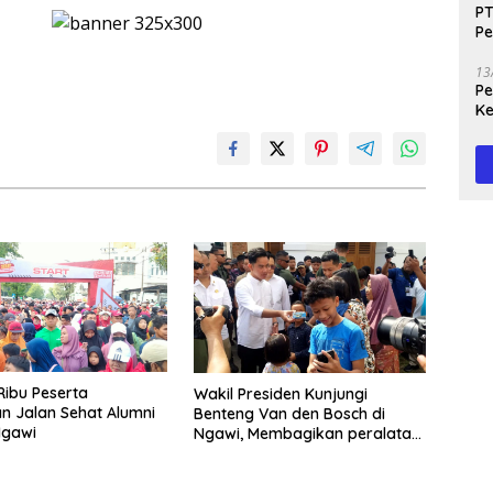
PT
Pe
J
13
Peg
Ke
Te
Ribu Peserta
Wakil Presiden Kunjungi
n Jalan Sehat Alumni
Benteng Van den Bosch di
Ngawi
Ngawi, Membagikan peralatan
Sekolah dan Susu