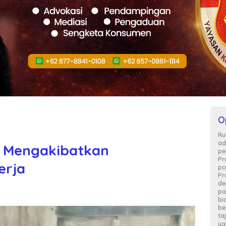
O
Ru
ad
e Mengakibatkan
pe
Pr
erja
po
Pr
de
pa
bi
be
ta
ya