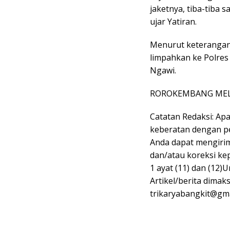
jaketnya, tiba-tiba 
ujar Yatiran.
Menurut keterangan 
limpahkan ke Polres
Ngawi.
ROROKEMBANG MEL
Catatan Redaksi: Ap
keberatan dengan pen
Anda dapat mengirim
dan/atau koreksi ke
1 ayat (11) dan (12
Artikel/berita dimak
trikaryabangkit@gma