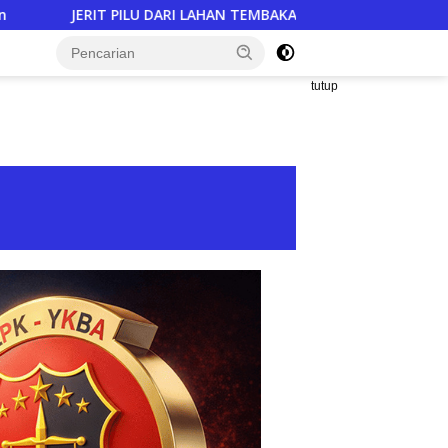
N TEMBAKAU ​: Modal Tani Mencekik 2,3 Kali Lipat, Kesejahtera
tutup