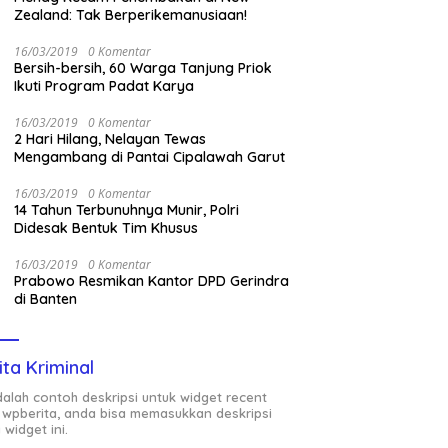
Zealand: Tak Berperikemanusiaan!
16/03/2019
0 Komentar
Bersih-bersih, 60 Warga Tanjung Priok
Ikuti Program Padat Karya
16/03/2019
0 Komentar
2 Hari Hilang, Nelayan Tewas
Mengambang di Pantai Cipalawah Garut
16/03/2019
0 Komentar
14 Tahun Terbunuhnya Munir, Polri
Didesak Bentuk Tim Khusus
16/03/2019
0 Komentar
Prabowo Resmikan Kantor DPD Gerindra
di Banten
ita Kriminal
adalah contoh deskripsi untuk widget recent
 wpberita, anda bisa memasukkan deskripsi
 widget ini.