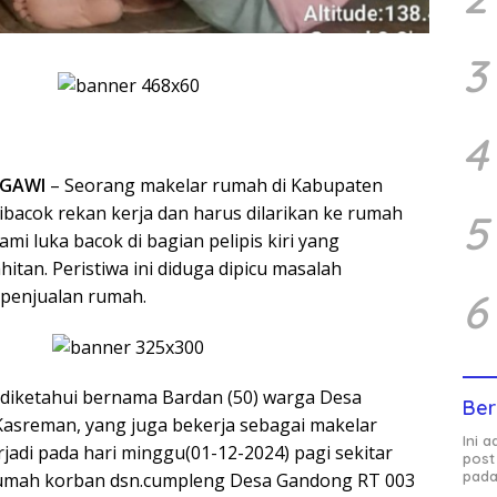
3
4
GAWI
– Seorang makelar rumah di Kabupaten
dibacok rekan kerja dan harus dilarikan ke rumah
5
ami luka bacok di bagian pelipis kiri yang
itan. Peristiwa ini diduga dipicu masalah
 penjualan rumah.
6
diketahui bernama Bardan (50) warga Desa
Ber
 Kasreman, yang juga bekerja sebagai makelar
Ini 
erjadi pada hari minggu(01-12-2024) pagi sekitar
post
pada
 rumah korban dsn.cumpleng Desa Gandong RT 003