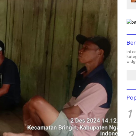
Ber
Ini 
kate
widg
Pop
1
2