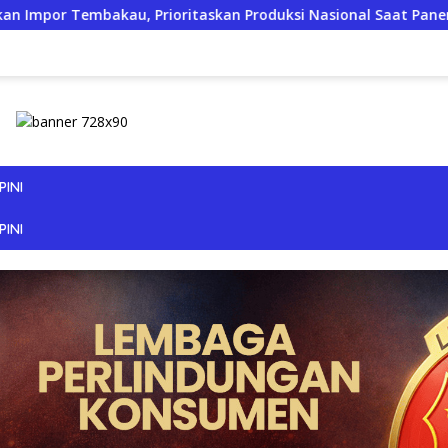
an Produksi Nasional Saat Panen
JERIT PILU DARI LAHA
PINI
PINI