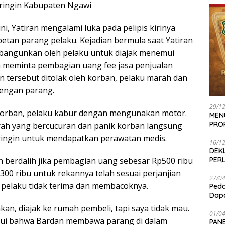
ingin Kabupaten Ngawi
i, Yatiran mengalami luka pada pelipis kirinya
betan parang pelaku. Kejadian bermula saat Yatiran
ibangunkan oleh pelaku untuk diajak menemui
 meminta pembagian uang fee jasa penjualan
 tersebut ditolak oleh korban, pelaku marah dan
engan parang.
29/1
orban, pelaku kabur dengan mengunakan motor.
MEN
PRO
ah yang bercucuran dan panik korban langsung
ringin untuk mendapatkan perawatan medis.
16/1
DEK
PER
an berdalih jika pembagian uang sebesar Rp500 ribu
300 ribu untuk rekannya telah sesuai perjanjian
27/0
pelaku tidak terima dan membacoknya.
Peda
Dapa
kan, diajak ke rumah pembeli, tapi saya tidak mau.
01/0
hui bahwa Bardan membawa parang di dalam
PANE