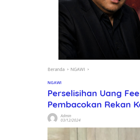
Beranda
NGAWI
NGAWI
Perselisihan Uang Fe
Pembacokan Rekan K
Admin
03/12/2024