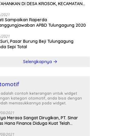
TAHANKAN DI DESA KROSOK, KECAMATAN
DANG
3/2021
ati Sampaikan Raperda
tanggungjawaban APBD Tulungagung 2020
3/2021
 Suri, Pasar Burung Beji Tulungagung
nda Sepi Total
Selengkapnya
tomotif
i adalah contoh keterangan untuk widget
ngan kategori otomotif, anda bisa dengan
dah memasukkannya pada widget.
/08/2021
tya Merasa Sangat Dirugikan, PT. Sinar
s Hana Finance Diduga Kuat Telah
enipunya
/08/2021