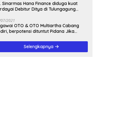
. Sinarmas Hana Finance diduga kuat
rdayai Debitur Ditya di Tulungagung
awa Timur
/07/2021
awai OTO & OTO Multiartha Cabang
diri, berpotensi dituntut Pidana Jika
rbukti bersalah, Menipu Debitur
Selengkapnya