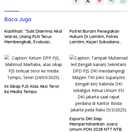
Baca Juga
Kasihhati: “Sulit Diterima Akal
Potret Buram Penegakan
Waras, Utang PLN Terus
Hukum Di Lamtim, Polres
Membengkak, Evaluasi
Lamtim, Kejari Sukadana
Kinerja Menteri BUMN, Copot
dan Pengadilan Sukadana
Dirut PLN..!”
Berpotensi diadili di
Pengadilan HAM
Ini Sikap PJS Atas Aksi Teror
ke Media Tempo
Esports DKI Siap
Mempertahankan Juara
Umum PON 2028 NTT NTB