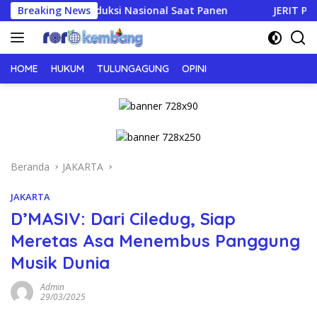
Langsung
n Produksi Nasional Saat Panen
Breaking News
JERIT PILU DARI LAHAN
ke
konten
HOME
HUKUM
TULUNGAGUNG
OPINI
Beranda
JAKARTA
JAKARTA
D’MASIV: Dari Ciledug, Siap
Meretas Asa Menembus Panggung
Musik Dunia
Admin
29/03/2025