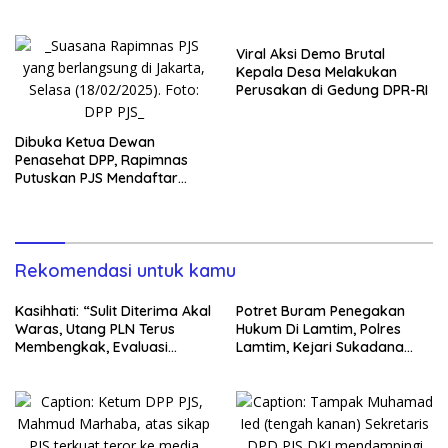
Viral Aksi Demo Brutal
Kepala Desa Melakukan
Perusakan di Gedung DPR-RI
Dibuka Ketua Dewan
Penasehat DPP, Rapimnas
Putuskan PJS Mendaftar
Konstituen Dewan Pers
Rekomendasi untuk kamu
Kasihhati: “Sulit Diterima Akal
Potret Buram Penegakan
Waras, Utang PLN Terus
Hukum Di Lamtim, Polres
Membengkak, Evaluasi
Lamtim, Kejari Sukadana
Kinerja Menteri BUMN, Copot
dan Pengadilan Sukadana
Dirut PLN..!”
Berpotensi diadili di
Pengadilan HAM