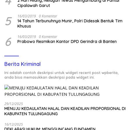
4
2 Hari Hilang, Nelayan Tewas Mengambang di Pantai
Cipalawah Garut
5
16/03/2019
0 Komentar
14 Tahun Terbunuhnya Munir, Polri Didesak Bentuk Tim
Khusus
6
16/03/2019
0 Komentar
Prabowo Resmikan Kantor DPD Gerindra di Banten
Berita Kriminal
Ini adalah contoh deskripsi untuk widget recent post wpberita,
anda bisa memasukkan deskripsi pada widget ini.
29/12/2025
MENUJU KEDAULATAN HALAL DAN KEADILAN PROPORSIONAL DI
KABUPATEN TULUNGAGUNG
16/12/2025
DEKLARASI HUKUM: MENGGUNCANG FUNDAMEN