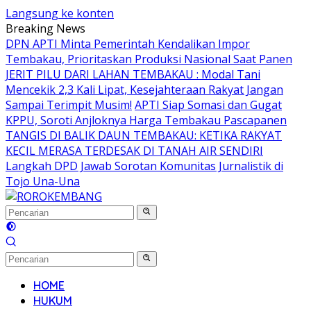
Langsung ke konten
Breaking News
DPN APTI Minta Pemerintah Kendalikan Impor
Tembakau, Prioritaskan Produksi Nasional Saat Panen
JERIT PILU DARI LAHAN TEMBAKAU ​: Modal Tani
Mencekik 2,3 Kali Lipat, Kesejahteraan Rakyat Jangan
Sampai Terimpit Musim!
APTI Siap Somasi dan Gugat
KPPU, Soroti Anjloknya Harga Tembakau Pascapanen
TANGIS DI BALIK DAUN TEMBAKAU: KETIKA RAKYAT
KECIL MERASA TERDESAK DI TANAH AIR SENDIRI
Langkah DPD Jawab Sorotan Komunitas Jurnalistik di
Tojo Una-Una
HOME
HUKUM