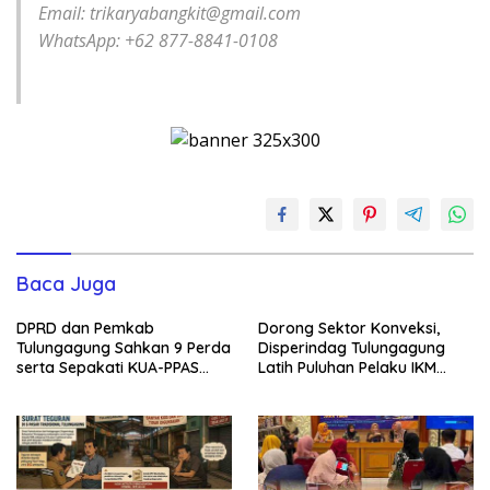
Email: trikaryabangkit@gmail.com
WhatsApp: +62 877-8841-0108
Baca Juga
DPRD dan Pemkab
Dorong Sektor Konveksi,
Tulungagung Sahkan 9 Perda
Disperindag Tulungagung
serta Sepakati KUA-PPAS
Latih Puluhan Pelaku IKM
2027
Menjahit Vest