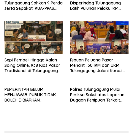
Tulungagung Sahkan 9 Perda
Disperindag Tulungagung
serta Sepakati KUA-PPAS
Latih Puluhan Pelaku IKM
2027
Menjahit Vest
Sepi Pembeli Hingga Kalah
Ribuan Peluang Pasar
Saing Online, 938 Kios Pasar
Menanti, 30 IKM dan UKM
Tradisional di Tulungagung
Tulungagung Jalani Kurasi
Mangkrak dan Ditegur
Promosi Dagang Jawa Timur
Disperindag
PEMERINTAH BELUM
Polres Tulungagung Mulai
MENJAWAB: PUBLIK TIDAK
Periksa Saksi atas Laporan
BOLEH DIBIARKAN
Dugaan Penipuan Terkait
MENUNGGU TANPA
Program MBG
KEPASTIAN