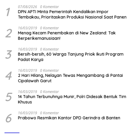
1
07/08/2026
0 Komentar
DPN APTI Minta Pemerintah Kendalikan Impor
Tembakau, Prioritaskan Produksi Nasional Saat Panen
2
16/03/2019
0 Komentar
Menag Kecam Penembakan di New Zealand: Tak
Berperikemanusiaan!
3
16/03/2019
0 Komentar
Bersih-bersih, 60 Warga Tanjung Priok Ikuti Program
Padat Karya
4
16/03/2019
0 Komentar
2 Hari Hilang, Nelayan Tewas Mengambang di Pantai
Cipalawah Garut
5
16/03/2019
0 Komentar
14 Tahun Terbunuhnya Munir, Polri Didesak Bentuk Tim
Khusus
6
16/03/2019
0 Komentar
Prabowo Resmikan Kantor DPD Gerindra di Banten