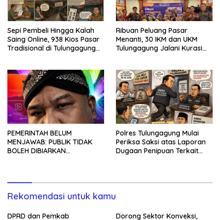
Sepi Pembeli Hingga Kalah
Ribuan Peluang Pasar
Saing Online, 938 Kios Pasar
Menanti, 30 IKM dan UKM
Tradisional di Tulungagung
Tulungagung Jalani Kurasi
Mangkrak dan Ditegur
Promosi Dagang Jawa Timur
Disperindag
PEMERINTAH BELUM
Polres Tulungagung Mulai
MENJAWAB: PUBLIK TIDAK
Periksa Saksi atas Laporan
BOLEH DIBIARKAN
Dugaan Penipuan Terkait
MENUNGGU TANPA
Program MBG
KEPASTIAN
Rekomendasi untuk kamu
DPRD dan Pemkab
Dorong Sektor Konveksi,