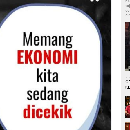
be
ta
ya
di
25
OP
KE