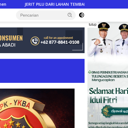
RI LAHAN TEMBAKAU ​: Modal Tani Mencekik 2,3 Kali Lipat, Kes
tutup