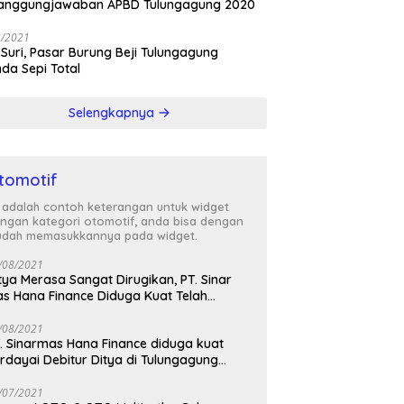
tanggungjawaban APBD Tulungagung 2020
3/2021
 Suri, Pasar Burung Beji Tulungagung
nda Sepi Total
Selengkapnya
tomotif
i adalah contoh keterangan untuk widget
ngan kategori otomotif, anda bisa dengan
dah memasukkannya pada widget.
/08/2021
tya Merasa Sangat Dirugikan, PT. Sinar
s Hana Finance Diduga Kuat Telah
enipunya
/08/2021
. Sinarmas Hana Finance diduga kuat
rdayai Debitur Ditya di Tulungagung
awa Timur
/07/2021