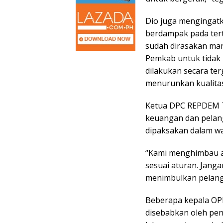
Dio juga mengingat
berdampak pada ter
sudah dirasakan ma
Pemkab untuk tidak 
dilakukan secara ter
menurunkan kualita
Ketua DPC REPDEM T
keuangan dan pelang
dipaksakan dalam wa
“Kami menghimbau a
sesuai aturan. Jang
menimbulkan pelangga
Beberapa kepala OP
disebabkan oleh pen