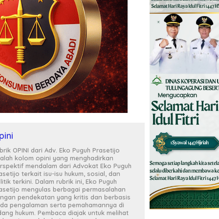
pini
brik OPINI dari Adv. Eko Puguh Prasetijo
alah kolom opini yang menghadirkan
rspektif mendalam dari Advokat Eko Puguh
asetijo terkait isu-isu hukum, sosial, dan
litik terkini. Dalam rubrik ini, Eko Puguh
asetijo mengulas berbagai permasalahan
ngan pendekatan yang kritis dan berbasis
da pengalaman serta pemahamannya di
dang hukum. Pembaca diajak untuk melihat