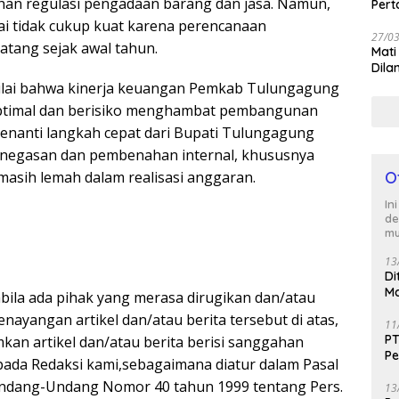
ahan regulasi pengadaan barang dan jasa. Namun,
Per
lai tidak cukup kuat karena perencanaan
27/0
tang sejak awal tahun.
Mati
Dila
lai bahwa kinerja keuangan Pemkab Tulungagung
ptimal dan berisiko menghambat pembangunan
 menanti langkah cepat dari Bupati Tulungagung
negasan dan pembenahan internal, khususnya
asih lemah dalam realisasi anggaran.
O
In
de
mu
13
Di
Ma
abila ada pihak yang merasa dirugikan dan/atau
M
ayangan artikel dan/atau berita tersebut di atas,
11
PT
kan artikel dan/atau berita berisi sanggahan
Pe
pada Redaksi kami,sebagaimana diatur dalam Pasal
J
)Undang-Undang Nomor 40 tahun 1999 tentang Pers.
13