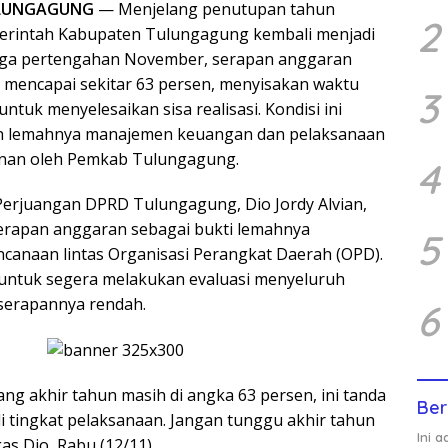
LUNGAGUNG
— Menjelang penutupan tahun
2
erintah Kabupaten Tulungagung kembali menjadi
ngga pertengahan November, serapan anggaran
u mencapai sekitar 63 persen, menyisakan waktu
3
 untuk menyelesaikan sisa realisasi. Kondisi ini
an lemahnya manajemen keuangan dan pelaksanaan
an oleh Pemkab Tulungagung.
4
Perjuangan DPRD Tulungagung, Dio Jordy Alvian,
erapan anggaran sebagai bukti lemahnya
5
ncanaan lintas Organisasi Perangkat Daerah (OPD).
 untuk segera melakukan evaluasi menyeluruh
serapannya rendah.
6
ng akhir tahun masih di angka 63 persen, ini tanda
Ber
di tingkat pelaksanaan. Jangan tunggu akhir tahun
Ini 
as Dio, Rabu (12/11).