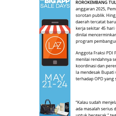
ROROKEMBANG TU
anggaran 2025, Pem
sorotan publik. Hi
daerah tercatat bar
kerja sekitar 45 hari
dinilai mencermink
program pembangun
Anggota Fraksi PDI 
menilai rendahnya s
koordinasi dan pere
Ia mendesak Bupati
terhadap OPD yang 
“Kalau sudah menjela
ada masalah serius 
untuk bergerak,” teg