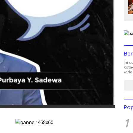
Ber
Ini 
kate
widg
Pop
1