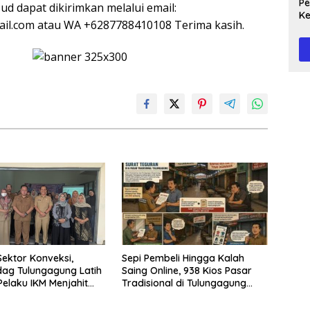
Peg
sud dapat dikirimkan melalui email:
Ke
il.com atau WA +6287788410108 Terima kasih.
Te
Sepi Pembeli Hingga Kalah
ektor Konveksi,
Saing Online, 938 Kios Pasar
dag Tulungagung Latih
Tradisional di Tulungagung
Pelaku IKM Menjahit
Mangkrak dan Ditegur
Disperindag