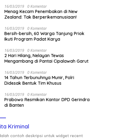
Nasional Saat Panen
16/03/2019
0 Komentar
Menag Kecam Penembakan di New
Zealand: Tak Berperikemanusiaan!
16/03/2019
0 Komentar
Bersih-bersih, 60 Warga Tanjung Priok
Ikuti Program Padat Karya
16/03/2019
0 Komentar
2 Hari Hilang, Nelayan Tewas
Mengambang di Pantai Cipalawah Garut
16/03/2019
0 Komentar
14 Tahun Terbunuhnya Munir, Polri
Didesak Bentuk Tim Khusus
16/03/2019
0 Komentar
Prabowo Resmikan Kantor DPD Gerindra
di Banten
ita Kriminal
adalah contoh deskripsi untuk widget recent