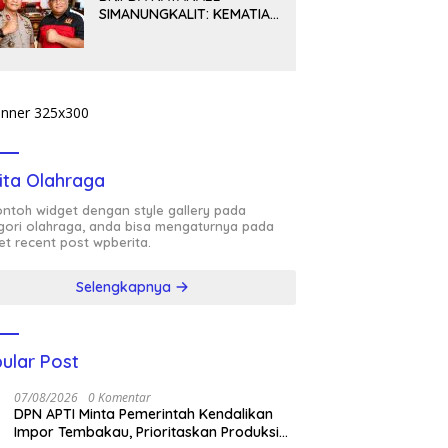
SIMANUNGKALIT: KEMATIAN
YANG HARUS DIUNGKAP
TERANG, BUKAN
DIBIARKAN MENJADI
TANDA TANYA
ita Olahraga
contoh widget dengan style gallery pada
gori olahraga, anda bisa mengaturnya pada
et recent post wpberita.
Selengkapnya
ular Post
07/08/2026
0 Komentar
DPN APTI Minta Pemerintah Kendalikan
Impor Tembakau, Prioritaskan Produksi