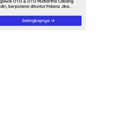
awai OTO & OTO Multiartha Cabang
diri, berpotensi dituntut Pidana Jika
rbukti bersalah, Menipu Debitur
Selengkapnya