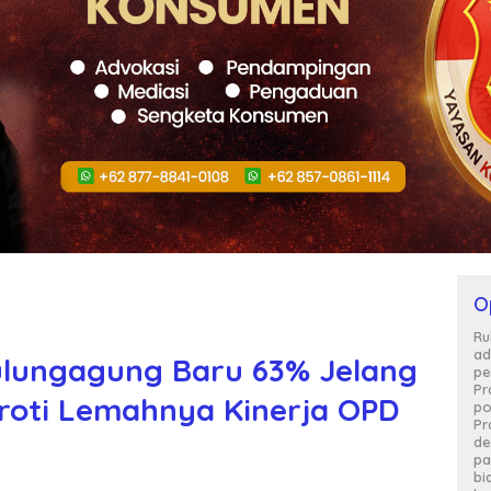
O
Ru
ad
lungagung Baru 63% Jelang
pe
Pr
roti Lemahnya Kinerja OPD
po
Pr
de
pa
bi