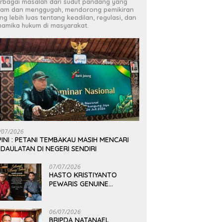
rbagai masalah dari sudut pandang yang
jam dan menggugah, mendorong pemikiran
ng lebih luas tentang keadilan, regulasi, dan
namika hukum di masyarakat.
/07/2026
INI : PETANI TEMBAKAU MASIH MENCARI
DAULATAN DI NEGERI SENDIRI
07/07/2026
HASTO KRISTIYANTO
PEWARIS GENUINE
PEMIKIRAN BUNG KARNO
06/07/2026
BRIPDA NATANAEL