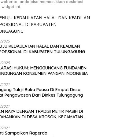
 wpberita, anda bisa memasukkan deskripsi
 widget ini.
2/2025
UJU KEDAULATAN HALAL DAN KEADILAN
PORSIONAL DI KABUPATEN TULUNGAGUNG
2/2025
LARASI HUKUM: MENGGUNCANG FUNDAMEN
LINDUNGAN KONSUMEN PANGAN INDONESIA
4/2021
gang Takjil Buka Puasa Di Empat Desa,
t Pengawasan Dari Dinkes Tulungagung
4/2021
N RAYA DENGAN TRADISI METIK MASIH DI
TAHANKAN DI DESA KROSOK, KECAMATAN
DANG
3/2021
ati Sampaikan Raperda