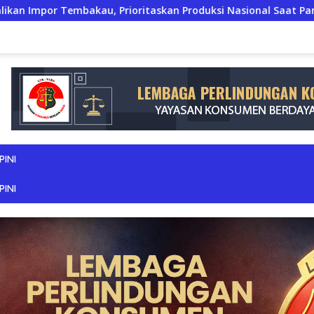
oritaskan Produksi Nasional Saat Panen
JERIT PILU DA
PINI
PINI