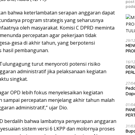
post
pada
kan bahwa keterlambatan serapan anggaran dapat
tundanya program strategis yang seharusnya
nfaatnya oleh masyarakat. Komisi C DPRD meminta
menunda percepatan agar pekerjaan tidak
29/1
gesa-gesa di akhir tahun, yang berpotensi
MEN
s hasil pembangunan.
PRO
16/1
ulungagung turut menyoroti potensi risiko
DEK
garan administratif jika pelaksanaan kegiatan
PER
ktu singkat.
27/0
Peda
gar OPD lebih fokus menyelesaikan kegiatan
Dapa
an sampai percepatan menjelang akhir tahun malah
01/0
ran administratif,” ujar Dio.
PANE
PER
D berdalih bahwa lambatnya penyerapan anggaran
SEN
31/0
yesuaian sistem versi 6 LKPP dan molornya proses
Bup